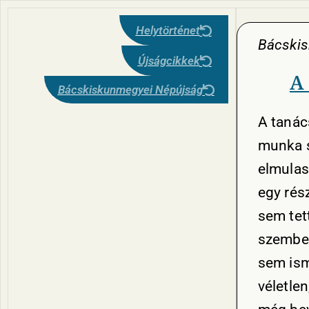
Helytörténet
Bácski
Újságcikkek
A
Bácskiskunmegyei Népújság
A tanác
munka s
elmulasz
egy rés
sem tet
szemben
sem ism
véletle