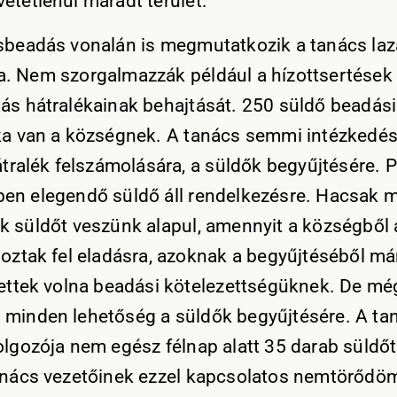
etetlenül maradt terület.
sbeadás vonalán is megmutatkozik a tanács laz
. Nem szorgalmazzák például a hízottsertések 
ás hátralékainak behajtását. 250 süldő beadási
ka van a községnek. A tanács semmi intézkedé
hátralék felszámolására, a süldők begyűjtésére. 
en elegendő süldő áll rendelkezésre. Hacsak 
k süldőt veszünk alapul, amennyit a községből a
hoztak fel eladásra, azoknak a begyűjtéséből má
tettek volna beadási kötelezettségüknek. De még
minden lehetőség a süldők begyűjtésére. A ta
olgozója nem egész félnap alatt 35 darab süldőt
anács vezetőinek ezzel kapcsolatos nemtörődö