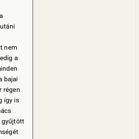
a
utáni
st nem
Pedig a
minden
 bajai
r régen
 így is
nács
 gyűjtött
mségét