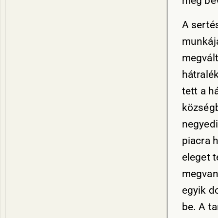
még bev
A serté
munkája
megvált
hátralé
tett a 
községb
negyedi
piacra 
eleget 
megvan 
egyik d
be. A t