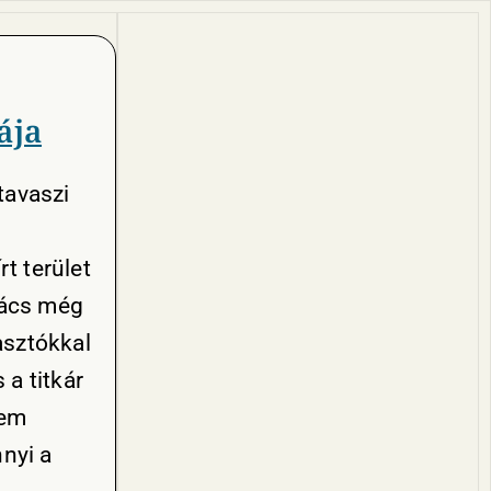
ája
tavaszi
rt terület
nács még
asztókkal
a titkár
nem
nnyi a