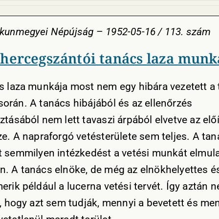
skunmegyei Népújság
–
1952-05-16 / 113. szám
 hercegszántói tanács laza munk
s laza munkája most nem egy hibára vezetett a 
orán. A tanács hibájából és az ellenőrzés
tásából nem lett tavaszi árpából elvetve az előí
ze. A napraforgó vetésterülete sem teljes. A ta
t semmilyen intézkedést a vetési munkát elmul
. A tanács elnöke, de még az elnökhelyettes és 
erik például a lucerna vetési tervét. Így aztán 
n, hogy azt sem tudják, mennyi a bevetett és me