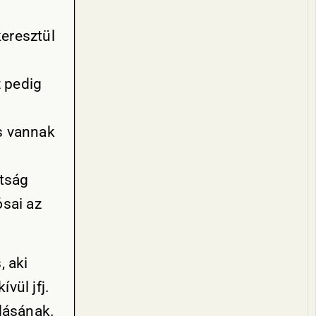
eresztül
 pedig
s vannak
ttság
ósai az
, aki
vül jfj.
adásának.