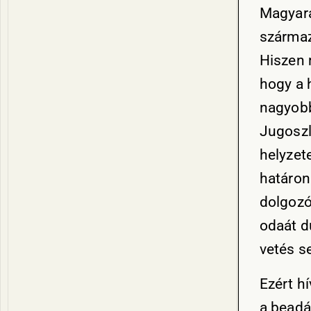
Magyará
származ
Hiszen 
hogy a 
nagyobb
Jugoszl
helyzete
határon
dolgozó
odaát d
vetés s
Ezért h
a beadá