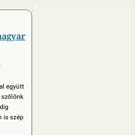
magyar
k
al együtt
d szőlőnk
dig
n is szép