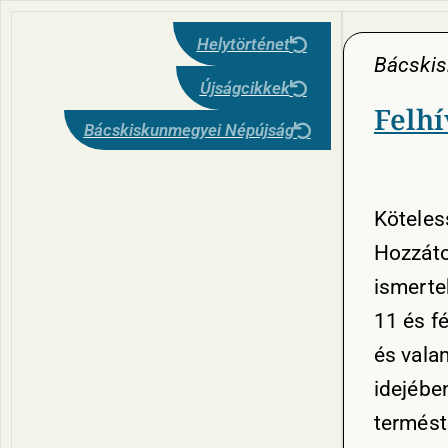
Helytörténet
Bácski
Újságcikkek
Felh
Bácskiskunmegyei Népújság
Köteles
Hozzáto
ismerte
11 és f
és vala
idejébe
termést