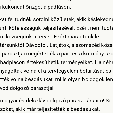
 kukoricát őrizget a padláson.
at fel tudnék sorolni közületek, akik késlekedn
ánti kötelességük teljesítésével. Ezért nem tudt
teni községünk a tervet. Ezért maradtunk le
társunktól Dávodtól. Látjátok, a szomszéd köz
 parasztjai megértették a párt és a kormány sz
badpiacon értékesíthetik terményeiket. Ha né
yagolták volna el a tervfegyelem betartását és
tették volna beadásukat, mi is olyan boldogok le
vod dolgozó parasztjai.
magyar és délszláv dolgozó paraszttársaim! Se
zokat, akik már teljesítették a beadásukat.