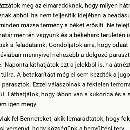
zzátok meg az elmaradóknak, hogy milyen hát
nak abból, ha nem teljesítik idejében a beadás
minden mázsa termény a békét erősíti. Ne felejt
határ mentén vagyunk és a békeharc területén i
ak a feladataink. Gondoljatok arra, hogy odaát
áviában mennyivel nehezebb a dolgozó parasz
. Naponta láthatjátok ezt a jelekből is, ha átnéz
 túlra. A betakarítást még el sem kezdték a jug
 parasztok. Ezzel válaszolnak a féktelen terrorr
úl. Láthatjátok, hogy lábon van a kukorica és a 
em igen megy.
ívlak fel Benneteket, akik lemaradtatok, hogy fo
si versenyt, hogy községünk a begyűjtési terv