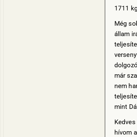
1711 kg
Még sok
állam ir
teljesí
verseny
dolgozó
már sza
nem han
teljesí
mint Dá
Kedves 
hívom a