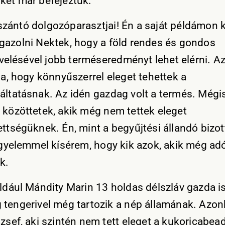
ket már befejeztük.
zántó dolgozóparasztjai! Én a saját példámon k
gazolni Nektek, hogy a föld rendes és gondos
lésével jobb terméseredményt lehet elérni. Az
ja, hogy könnyűszerrel eleget tehettek a
áltatásnak. Az idén gazdag volt a termés. Mégi
 közöttetek, akik még nem tettek eleget
ettségüknek. Én, mint a begyűjtési állandó bizo
figyelemmel kísérem, hogy kik azok, akik még ad
k.
éldául Mándity Marin 13 holdas délszláv gazda is
 tengerivel még tartozik a nép államának. Azonkí
ózsef, aki szintén nem tett eleget a kukoricabe