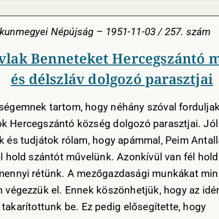
skunmegyei Népújság
–
1951-11-03 / 257. szám
ívlak Benneteket Hercegszántó 
és délszláv dolgozó parasztjai
ségemnek tartom, hogy néhány szóval fordulja
k Hercegszántó község dolgozó parasztjai. Jól
k és tudjátok rólam, hogy apámmal, Peim Antall
él hold szántót művelünk. Azonkívül van fél hol
mennyi rétünk. A mezőgazdasági munkákat min
n végezzük el. Ennek köszönhetjük, hogy az idé
 takarítottunk be. Ez pedig elősegítette, hogy