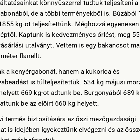
áltatásainkat könnyűszerrel tudtuk teljesíteni a
abonából, de a többi terményekből is. Búzából
 1855 kg-ot teljesítettünk. Méghozzá egyenesen
éptől. Kaptunk is kedvezményes őrlést, meg 550
vásárlási utalványt. Vettem is egy bakancsot 
méter flanellt.
 a kenyérgabonát, hanem a kukorica és
abeadást is túlteljesítettük. 534 kg májusi mor
 helyett 669 kg-ot adtunk be. Burgonyából 689 k
attunk be az előírt 660 kg helyett.
vi termés biztosítására az őszi mezőgazdasági
t is idejében igyekeztünk elvégezni és az össz