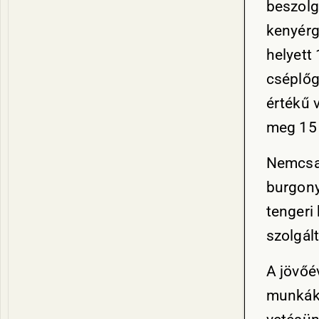
beszolg
kenyérg
helyett
cséplőg
értékű 
meg 15 
Nemcsak
burgony
tengeri
szolgált
A jövőé
munkáka