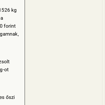
 1526 kg
 a
 forint
magamnak,
zsolt
g-ot
es őszi