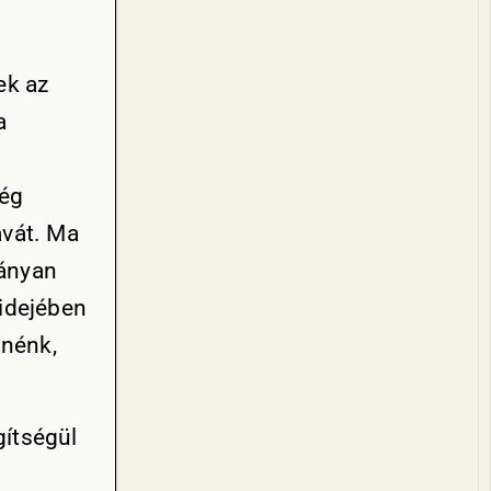
ek az
a
ség
avát. Ma
hányan
 idejében
nnénk,
gítségül