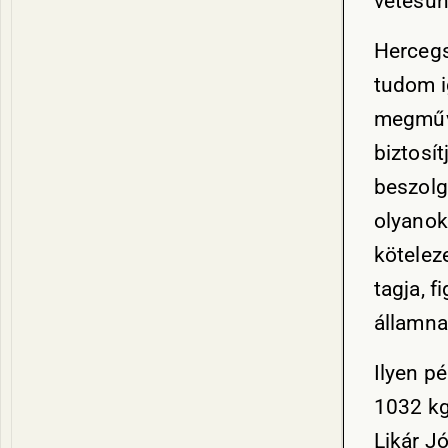
vetésün
Hercegs
tudom i
megműve
biztosít
beszolg
olyanok
kötelez
tagja, 
államna
Ilyen p
1032 kg
Likár J