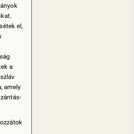
rányok
ukat.
sétek el,
s
tság
tek a
oszláv
a, amely
szántás-
kozzátok