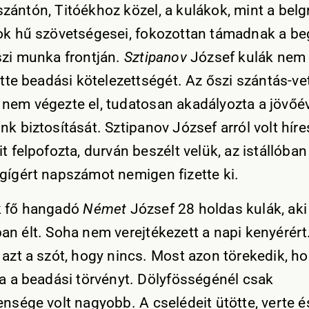
zántón, Titóékhoz közel, a kulákok, mint a belg
ok hű szövetségesei, fokozottan támadnak a be
szi munka frontján.
Sztipanov
József kulák nem
ette beadási kötelezettségét. Az őszi szántás-ve
nem végezte el, tudatosan akadályozta a jövőév
k biztosítását. Sztipanov József arról volt híre
t felpofozta, durván beszélt velük, az istállóban 
gígért napszámot nemigen fizette ki.
k fő hangadó
Német
József 28 holdas kulák, ak
an élt. Soha nem verejtékezett a napi kenyérér
 azt a szót, hogy nincs. Most azon törekedik, h
za a beadási törvényt. Dölyfösségénél csak
ensége volt nagyobb. A cselédeit ütötte, verte é