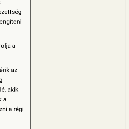
z
ezettség
engíteni
olja a
érik az
g
lé, akik
k a
ni a régi