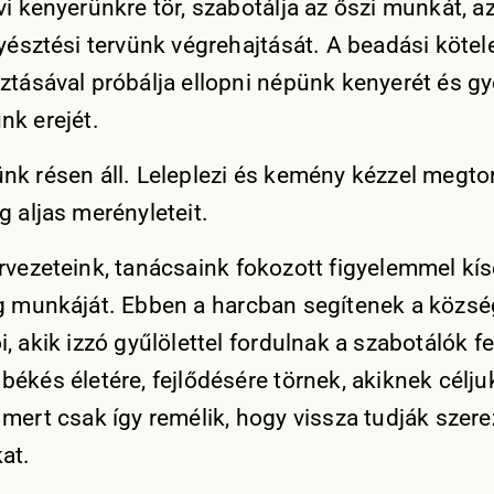
vi kenyerünkre tör, szabotálja az őszi munkát, a
nyésztési tervünk végrehajtását. A beadási kötel
ztásával próbálja ellopni népünk kenyerét és gy
nk erejét.
nk résen áll. Leleplezi és kemény kézzel megtor
g aljas merényleteit.
rvezeteink, tanácsaink fokozott figyelemmel kís
g munkáját. Ebben a harcban segítenek a közsé
, akik izzó gyűlölettel fordulnak a szabotálók fe
békés életére, fejlődésére törnek, akiknek célju
mert csak így remélik, hogy vissza tudják szerez
at.