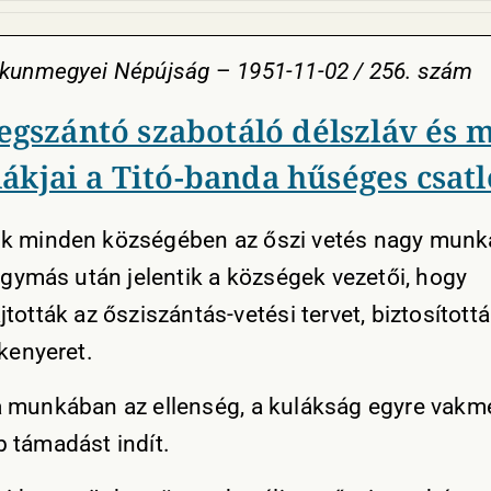
skunmegyei Népújság
–
1951-11-02 / 256. szám
egszántó szabotáló délszláv és 
ákjai a Titó-banda hűséges csatl
 minden községében az őszi vetés nagy munk
 Egymás után jelentik a községek vezetői, hogy
tották az ősziszántás-vetési tervet, biztosítottá
 kenyeret.
 munkában az ellenség, a kulákság egyre vakm
 támadást indít.