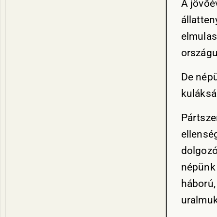
A jövőé
állatte
elmulas
országu
De népü
kuláksá
Pártsze
ellensé
dolgozói
népünk 
háború, 
uralmuk