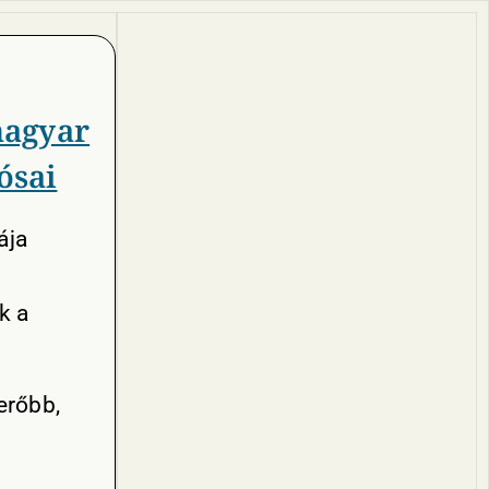
magyar
ósai
ája
k a
erőbb,