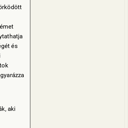
örködött
Német
ytathatja
égét és
i
tok
agyarázza
k, aki