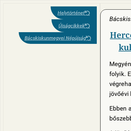
Helytörténet
Bácski
Újságcikkek
Herc
Bácskiskunmegyei Népújság
kul
Megyénk
folyik.
végrehaj
jövőévi
Ebben a
bőszebb