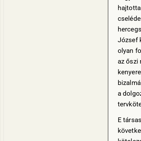
hajtott
cseléde
hercegs
József k
olyan f
az őszi
kenyere
bizalmá
a dolgo
tervköt
E társa
követke