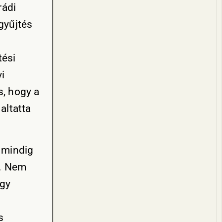
rádi
gyűjtés
tési
i
s, hogy a
altatta
i mindig
t. Nem
ogy
s