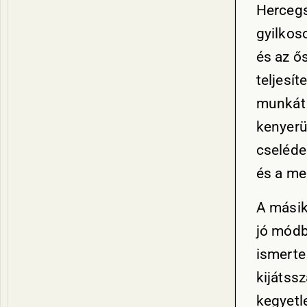
Hercegs
gyilkos
és az ő
teljesít
munkát 
kenyerün
cselédei
és a me
A mási
jó módb
ismerte
kijátss
kegyetl