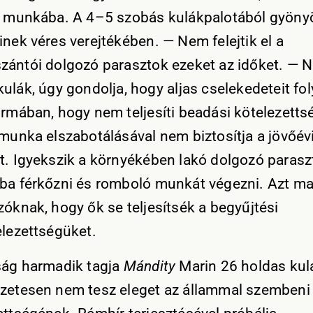
a munkába. A 4–5 szobás kulákpalotából gyöny
inek véres verejtékében. — Nem felejtik el a
zántói dolgozó parasztok ezeket az időket. — 
ulák, úgy gondolja, hogy aljas cselekedeteit fol
ormában, hogy nem teljesíti beadási kötelezetts
 munka elszabotálásával nem biztosítja a jövőév
t. Igyekszik a környékében lakó dolgozó parasz
ba férkőzni és romboló munkát végezni. Azt m
zóknak, hogy ők se teljesítsék a begyűjtési
elezettségüket.
ság harmadik tagja
Mándity
Marin 26 holdas kulá
zetesen nem tesz eleget az állammal szembeni