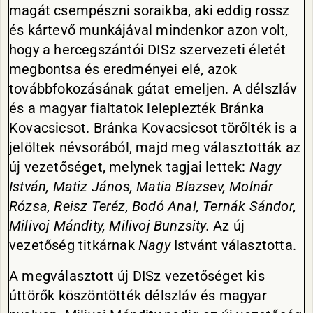
magát csempészni soraikba, aki eddig rossz
és kártevő munkájával mindenkor azon volt,
hogy a hercegszántói DISz szervezeti életét
megbontsa és eredményei elé, azok
továbbfokozásának gátat emeljen. A délszláv
és a magyar fialtatok leleplezték Bránka
Kovacsicsot. Bránka Kovacsicsot törőlték is a
jelöltek névsorából, majd meg választották az
új vezetőséget, melynek tagjai lettek:
Nagy
István, Matiz János, Matia Blazsev, Molnár
Rózsa, Reisz Teréz, Bodó Anal, Ternák Sándor,
Milivoj Mándity, Milivoj Bunzsity.
Az új
vezetőség titkárnak
Nagy
Istvánt választotta.
A megválasztott új DISz vezetőséget kis
úttörők köszöntötték délszláv és magyar