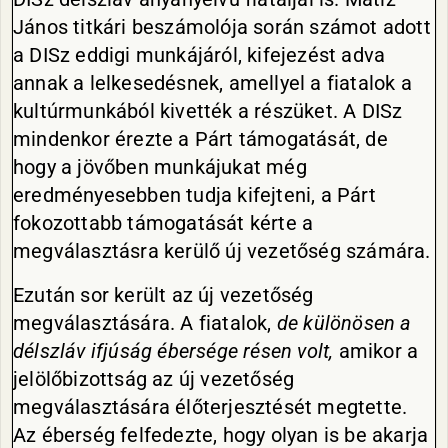
János titkári beszámolója során számot adott
a DISz eddigi munkájáról, kifejezést adva
annak a lelkesedésnek, amellyel a fiatalok a
kultúrmunkából kivették a részüket. A DISz
mindenkor érezte a Párt támogatását, de
hogy a jövőben munkájukat még
eredményesebben tudja kifejteni, a Párt
fokozottabb támogatását kérte a
megválasztásra kerülő új vezetőség számára.
Ezután sor került az új vezetőség
megválasztására. A fiatalok,
de különösen a
délszláv ifjúság ébersége résen volt,
amikor a
jelölőbizottság az új vezetőség
megválasztására élőterjesztését megtette.
Az éberség felfedezte, hogy olyan is be akarja