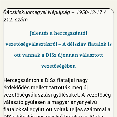
Bácskiskunmegyei Népújság
–
1950-12-17 /
212. szám
Jelentés a hercegszántói
vezetőségválasztásról – A délszláv fiatalok is
ott vannak a DISz újonnan választott
vezetőségében
Hercegszántón a DISz fiataljai nagy
érdeklődés mellett tartották meg új
vezetőségválasztási gyűlésüket. A vezetőség
választó gyűlésen a magyar anyanyelvű
fiatalokkal együtt ott voltak teljes számmal a
DISz délszláv anyanyelvű fiataljai is. Matiz