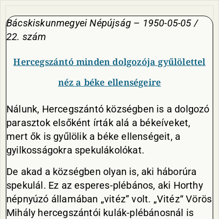
Bácskiskunmegyei Népújság
–
1950-05-05 /
22. szám
Hercegszántó minden dolgozója gyűlölettel
néz a béke ellenségeire
Nálunk, Hercegszántó községben is a dolgozó
parasztok elsőként írták alá a békeíveket,
mert ők is gyűlölik a béke ellenségeit, a
gyilkosságokra spekulákolókat.
De akad a községben olyan is, aki háborúra
spekulál. Ez az esperes-plébános, aki Horthy
népnyúzó államában „vitéz” volt. „Vitéz“ Vörös
Mihály hercegszántói kulák-plébánosnál is