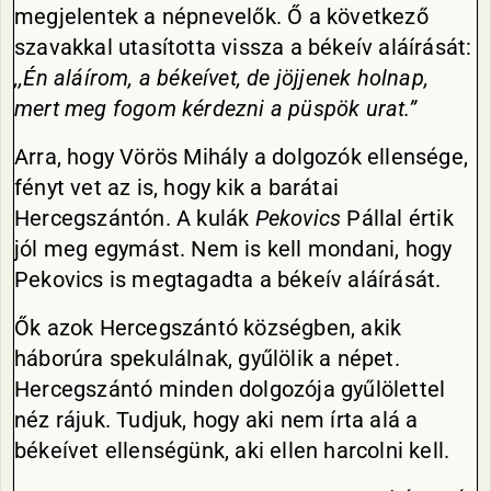
megjelentek a népnevelők. Ő a következő
szavakkal utasította vissza a békeív aláírását:
,,Én aláírom, a békeívet, de jöjjenek holnap,
mert meg fogom kérdezni a püspök urat.”
Arra, hogy Vörös Mihály a dolgozók ellensége,
fényt vet az is, hogy kik a barátai
Hercegszántón. A kulák
Pekovics
Pállal értik
jól meg egymást. Nem is kell mondani, hogy
Pekovics is megtagadta a békeív aláírását.
Ők azok Hercegszántó községben, akik
háborúra spekulálnak, gyűlölik a népet.
Hercegszántó minden dolgozója gyűlölettel
néz rájuk. Tudjuk, hogy aki nem írta alá a
békeívet ellenségünk, aki ellen harcolni kell.