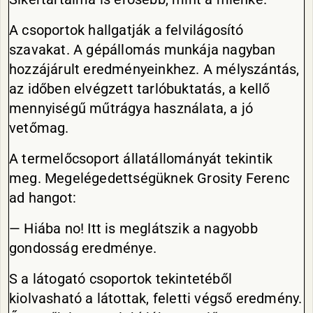
A csoportok hallgatják a felvilágosító
szavakat. A gépállomás munkája nagyban
hozzájárult eredményeinkhez. A mélyszántás,
az időben elvégzett tarlóbuktatás, a kellő
mennyiségű műtrágya használata, a jó
vetőmag.
A termelőcsoport állatállományát tekintik
meg. Megelégedettségüknek Grosity Ferenc
ad hangot:
— Hiába no! Itt is meglátszik a nagyobb
gondosság eredménye.
S a látogató csoportok tekintetéből
kiolvasható a látottak, feletti végső eredmény.