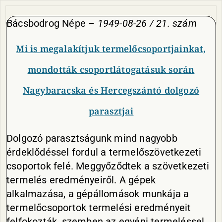
Bácsbodrog Népe
– 1949-08-26 / 21. szám
Mi is megalakítjuk termelőcsoportjainkat,
mondották csoportlátogatásuk során
Nagybaracska és Hercegszántó dolgozó
parasztjai
Dolgozó parasztságunk mind nagyobb
érdeklődéssel fordul a termelőszövetkezeti
csoportok felé. Meggyőződtek a szövetkezeti
termelés eredményeiről. A gépek
alkalmazása, a gépállomások munkája a
termelőcsoportok termelési eredményeit
felfokozták, szemben az egyéni termeléssel.