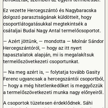
Ez vezette Hercegszántó és Nagybaracska
dolgozó parasztságának küldötteit, hogy
csoportlátogatásukkal megtekintsék a
csátaljai Budai Nagy Antal termelőcsoportot.
— Azért jöttünk, — mondotta — Molnár Sándor
Hercegszántóról, — hogy az itt nyert
tapasztalatok alapján, mi is megalakítsuk
termelőszövetkezeti csoportunkat.
— Na meg azért is, — folytatja tovább Gasity
Ferenc ugyancsak a hercegszántói csoportból,
— hogy a még hitetlenkedőket is meggyőzzük
a termelőszövetkezeti munka nagy előnyeiről.
A csoportok tüzetesen érdeklődnek. Sáhi