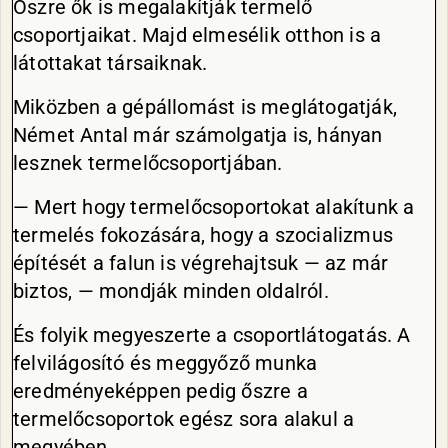
Őszre ők is megalakítják termelő
csoportjaikat. Majd elmesélik otthon is a
látottakat társaiknak.
Miközben a gépállomást is meglátogatják,
Német Antal már számolgatja is, hányan
lesznek termelőcsoportjában.
— Mert hogy termelőcsoportokat alakítunk a
termelés fokozására, hogy a szocializmus
építését a falun is végrehajtsuk — az már
biztos, — mondják minden oldalról.
És folyik megyeszerte a csoportlátogatás. A
felvilágosító és meggyőző munka
eredményeképpen pedig őszre a
termelőcsoportok egész sora alakul a
megyében.