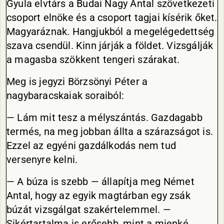
Gyula elvtárs a Budai Nagy Antal szövetkezeti
csoport elnöke és a csoport tagjai kísérik őket.
Magyaráznak. Hangjukból a megelégedettség
szava csendül. Kinn járják a földet. Vizsgálják
a magasba szökkent tengeri szárakat.
Meg is jegyzi Börzsönyi Péter a
nagybaracskaiak soraiból:
— Lám mit tesz a mélyszántás. Gazdagabb
termés, na meg jobban állta a szárazságot is.
Ezzel az egyéni gazdálkodás nem tud
versenyre kelni.
— A búza is szebb — állapítja meg Német
Antal, hogy az egyik magtárban egy zsák
búzát vizsgálgat szakértelemmel. —
Sikértartalma is erősebb, mint a mienké.