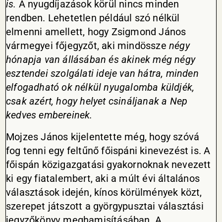
is.
A nyugdíjazások körül nincs minden
rendben. Lehetetlen például szó nélkül
elmenni amellett, hogy Zsigmond János
vármegyei főjegyzőt, aki mindössze
négy
hónapja van állásában és akinek még négy
esztendei szolgálati ideje van hátra, minden
elfogadható ok nélkül nyugalomba küldjék,
csak azért, hogy helyet csináljanak a Nep
kedves embereinek.
Mojzes János kijelentette még, hogy szóvá
fog tenni egy feltűnő főispáni kinevezést is. A
főispán közigazgatási gyakornoknak nevezett
ki egy fiatalembert, aki a múlt évi általános
választások idején, kínos körülmények közt,
szerepet játszott a györgypusztai választási
jegyzőkönyv meghamisításában. A