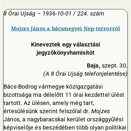
8 Órai Ujság – 1936-10-01 / 224. szám
Mojzes János a bácsmegyei Nep-terrorról
Kineveztek egy választási
jegyzőkönyvhamisítót
Baja,
szept. 30.
(A 8 Órai Ujság telefonjelentése)
Bács-Bodrog vármegye közigazgatási
bizottsága ma délelőtt 11 órai kezdettel ülést
tartott. Az ülésen, amely még tart,
értesülésünk szerint felszólal dr.
Mojzes
János, a nagybaracskai kerület országgyűlési
képviselője és beszédében több olyan politikai