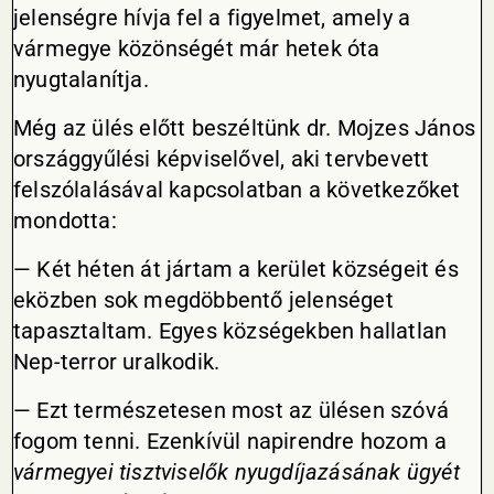
jelenségre hívja fel a figyelmet, amely a
vármegye közönségét már hetek óta
nyugtalanítja.
Még az ülés előtt beszéltünk dr. Mojzes János
országgyűlési képviselővel, aki tervbevett
felszólalásával kapcsolatban a következőket
mondotta:
— Két héten át jártam a kerület községeit és
eközben sok megdöbbentő jelenséget
tapasztaltam. Egyes községekben hallatlan
Nep-terror uralkodik.
— Ezt természetesen most az ülésen szóvá
fogom tenni. Ezenkívül napirendre hozom a
vármegyei tisztviselők nyugdíjazásának ügyét