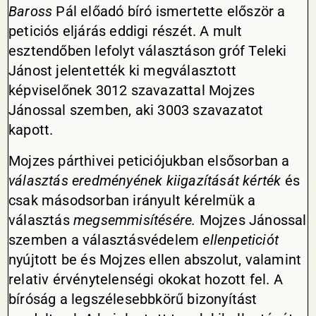
Baross
Pál előadó bíró ismertette először a
peticiós eljárás eddigi részét. A mult
esztendőben lefolyt választáson gróf Teleki
Jánost jelentették ki megválasztott
képviselőnek 3012 szavazattal Mojzes
Jánossal szemben, aki 3003 szavazatot
kapott.
Mojzes párthivei peticiójukban elsősorban a
választás eredményének kiigazítását kérték
és
csak másodsorban irányult kérelmük a
választás
megsemmisítésére.
Mojzes Jánossal
szemben a választásvédelem
ellenpeticiót
nyújtott be és Mojzes ellen abszolut, valamint
relativ érvénytelenségi okokat hozott fel. A
bíróság a legszélesebbkörű bizonyítást