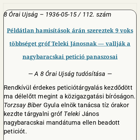
8 Órai Ujság – 1936-05-15 / 112. szám
Példátlan hamisítások árán szereztek 9 voks
többséget gróf Teleki Jánosnak — vallják a
nagybaracskai petició panaszosai
— A 8 Órai Ujság tudósítása —
Rendkívül érdekes peticiótárgyalás kezdődött
ma délelőtt megint a közigazgatási bíróságon.
Torzsay
Biber
Gyula elnök tanácsa tíz órakor
kezdte tárgyalni gróf
Teleki
János
nagybaracskai mandátuma ellen beadott
peticiót.