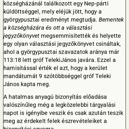
községházánál találkozott egy Nep-párti
küldöttséggel, mely eléjük jött, hogy a
györgypusztai eredményt megtudja.
Bementek
a községházára és ott a választási
jegyzőkönyvet
megsemmisítették és helyette
egy olyan választási jegyzőkönyvet csináltak,
ahol a györgypusztai szavazatok aránya már
113:18 lett gróf TelekiJános javára. Ezzel a
hamisítással érték el azt, hogy a kerület
mandátumát 9 szótöbbséggel gróf Teleki
János kapta meg.
A hatalmas anyagú bizonyítás előadása
valószínűleg még a legközelebbi tárgyalási
napot is igényibe veszik és csak azután teszik
meg az érdekelt felek észrevételeiket a