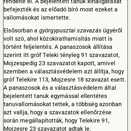
rendelte el. A bejelentett tanuk kihallgatását
befejezték és az előadó bíró most ezeket a
vallomásokat ismertette.
Elsősorban
a györgypusztai szavazás
ügyéről
volt szó, ahol közokirathamisítás miatt is
történt feljelentés. A panaszosok állítása
szerint itt gróf Teleki tényleg 91 szavazatot,
Mojzespedig 23 szavazatot kapott, amivel
szemben a választásvédelem azt állítja, hogy
gróf Telekire 113, Mojzesre 18 szavazat esett.
A panaszosok és a választásvédelem által
bejelentett tanuk egymással ellentétes
tanuvallomásokat tettek, a többség azonban
azt vallja, hogy a szavazatok ellenőrzése
során megállapították, hogy Telekire 91,
Mojzesre 23 szavazatot adtak le.