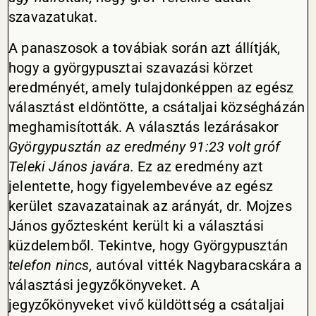
szavazatukat.
A panaszosok a továbiak során azt állítják,
hogy a györgypusztai szavazási körzet
eredményét, amely tulajdonképpen az egész
választást eldöntötte, a csátaljai községházán
meghamisították. A választás lezárásakor
Györgypusztán az eredmény 91:23 volt gróf
Teleki János javára.
Ez az eredmény azt
jelentette, hogy figyelembevéve az egész
kerület szavazatainak az arányát, dr. Mojzes
János győztesként került ki a választási
küzdelemből. Tekintve, hogy Györgypusztán
telefon nincs,
autóval vitték Nagybaracskára a
választási jegyzőkönyveket. A
jegyzőkönyveket vivő küldöttség a csátaljai