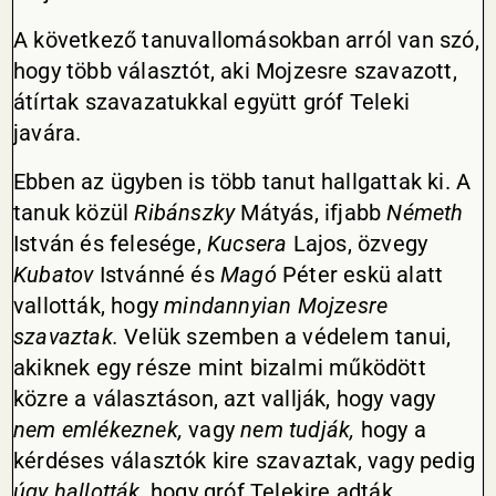
A következő tanuvallomásokban arról van szó,
hogy több választót, aki Mojzesre szavazott,
átírtak szavazatukkal együtt gróf Teleki
javára.
Ebben az ügyben is több tanut hallgattak ki. A
tanuk közül
Ribánszky
Mátyás, ifjabb
Németh
István és felesége,
Kucsera
Lajos, özvegy
Kubatov
Istvánné és
Magó
Péter eskü alatt
vallották, hogy
mindannyian Mojzesre
szavaztak.
Velük szemben a védelem tanui,
akiknek egy része mint bizalmi működött
közre a választáson, azt vallják, hogy vagy
nem emlékeznek,
vagy
nem tudják,
hogy a
kérdéses választók kire szavaztak, vagy pedig
úgy hallották,
hogy gróf Telekire adták