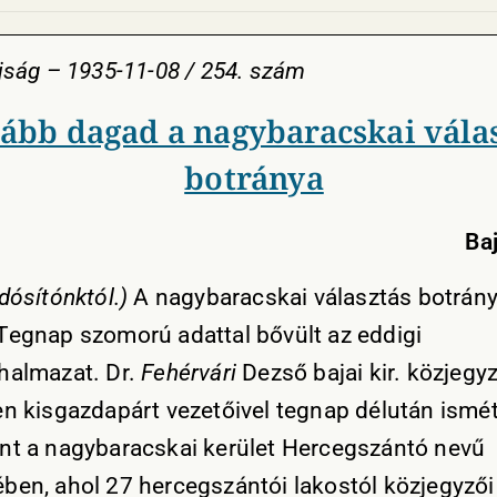
Ujság – 1935-11-08 / 254. szám
ább dagad a nagybaracskai vála
botránya
Ba
dósítónktól.)
A nagybaracskai választás botrán
Tegnap szomorú adattal bővült az eddigi
halmazat. Dr.
Fehérvári
Dezső bajai kir. közjegyz
en kisgazdapárt vezetőivel tegnap délután ismé
nt a nagybaracskai kerület Hercegszántó nevű
ben, ahol 27 hercegszántói lakostól közjegyzői