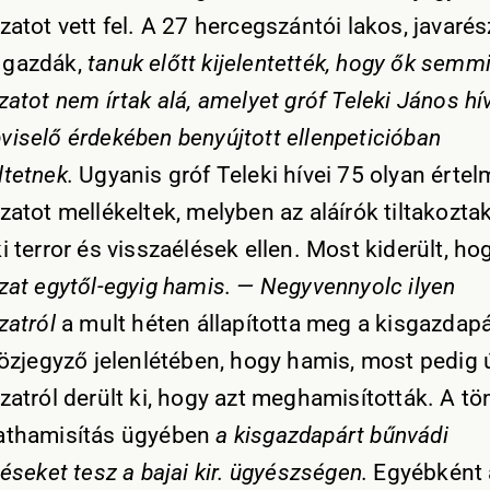
zatot vett fel. A 27 hercegszántói lakos, javarés
 gazdák,
tanuk előtt kijelentették, hogy ők semmi
zatot nem írtak alá, amelyet gróf Teleki János hí
viselő érdekében benyújtott ellenpeticióban
ltetnek.
Ugyanis gróf Teleki hívei 75 olyan érte
zatot mellékeltek, melyben az aláírók tiltakozta
i terror és visszaélések ellen. Most kiderült, ho
ozat egytől-egyig hamis. — Negyvennyolc ilyen
zatról
a mult héten állapította meg a kisgazdapá
 közjegyző jelenlétében, hogy hamis, most pedig
ozatról derült ki, hogy azt meghamisították. A 
athamisítás ügyében
a kisgazdapárt bűnvádi
téseket tesz a bajai kir. ügyészségen.
Egyébként 