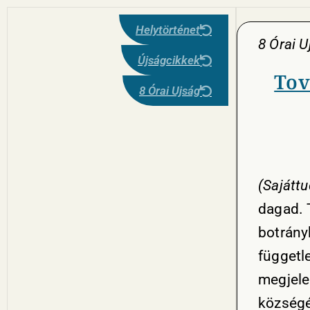
Helytörténet
8 Órai 
Újságcikkek
Tov
8 Órai Ujság
(Sajáttu
dagad. 
botrány
függetl
megjele
községé