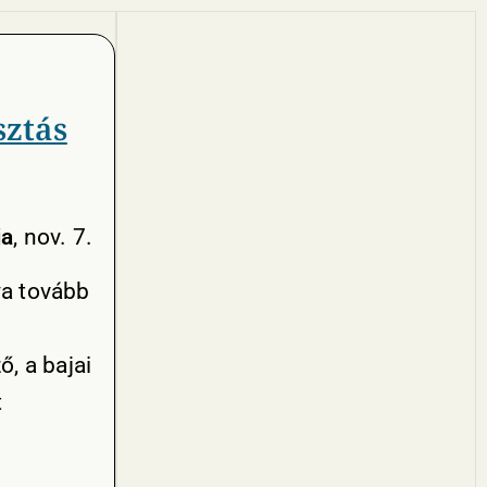
sztás
ja
, nov. 7.
ya tovább
ő, a bajai
t