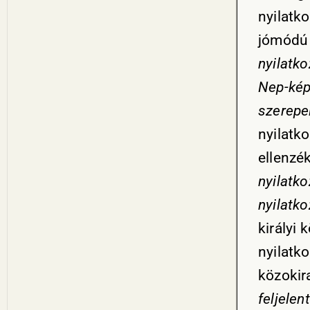
nyilatko
jómódú
nyilatko
Nep-kép
szerepe
nyilatko
ellenzék
nyilatk
nyilatko
királyi
nyilatk
közokir
feljelen