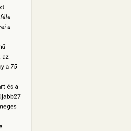
zt
féle
vei a
lmű
k az
gy a
75
rt és a
 újabb27
tömeges
a