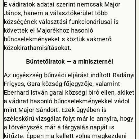
E vádiratok adatai szerint nemcsak Major
János, hanem a választókerület több
községének választási funkcionáriusai is
követtek el Majorékhoz hasonló
bűncselekményeket s köztük vakmerő
közokirathamisításokat.
Büntetőiratok — a miniszternél
Az ügyészség bűnvádi eljárást indított Radányi
Frigyes, Gara község főjegyzője, valamint
Eberhard István garai községi bíró ellen, akiket
a vádirat hasonló bűncselekményekkel vádol,
mint Major Sándort. Ezek ügyében is
széleskörű vizsgálat folyt már le annyira, hogy
a törvényszék már a tárgyalás napját is
kitűzte. Éppen ma kellett volna megkezdeni