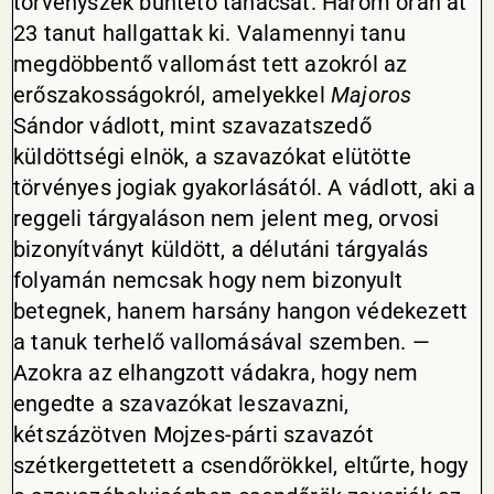
törvényszék büntető tanácsát. Három órán át
23 tanut hallgattak ki. Valamennyi tanu
megdöbbentő vallomást tett azokról az
erőszakosságokról, amelyekkel
Majoros
Sándor vádlott, mint szavazatszedő
küldöttségi elnök, a szavazókat elütötte
törvényes jogiak gyakorlásától. A vádlott, aki a
reggeli tárgyaláson nem jelent meg, orvosi
bizonyítványt küldött, a délutáni tárgyalás
folyamán nemcsak hogy nem bizonyult
betegnek, hanem harsány hangon védekezett
a tanuk terhelő vallomásával szemben. —
Azokra az elhangzott vádakra, hogy nem
engedte a szavazókat leszavazni,
kétszázötven Mojzes-párti szavazót
szétkergettetett a csendőrökkel, eltűrte, hogy