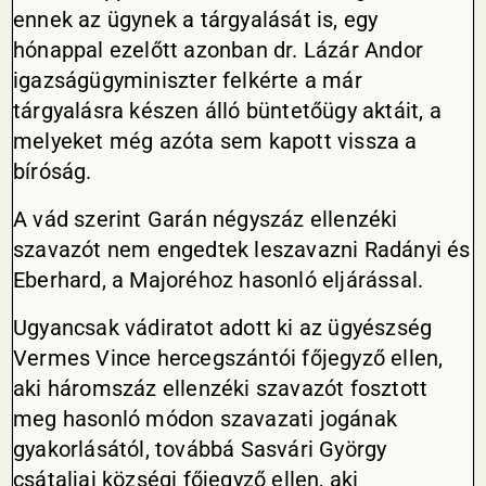
ennek az ügynek a tárgyalását is, egy
hónappal ezelőtt azonban dr. Lázár Andor
igazságügyminiszter felkérte a már
tárgyalásra készen álló büntetőügy aktáit, a
melyeket még azóta sem kapott vissza a
bíróság.
A vád szerint Garán négyszáz ellenzéki
szavazót nem engedtek leszavazni Radányi és
Eberhard, a Majoréhoz hasonló eljárással.
Ugyancsak vádiratot adott ki az ügyészség
Vermes Vince hercegszántói főjegyző ellen,
aki háromszáz ellenzéki szavazót fosztott
meg hasonló módon szavazati jogának
gyakorlásától, továbbá Sasvári György
csátaljai községi főjegyző ellen, aki