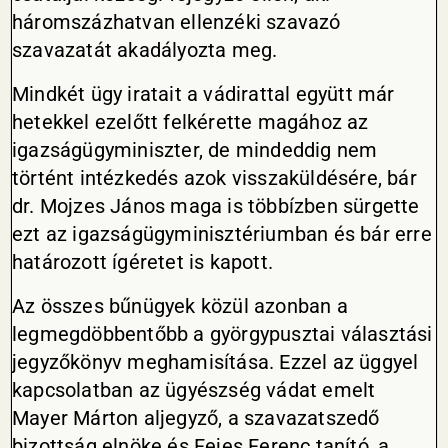
háromszázhatvan ellenzéki szavazó
szavazatát akadályozta meg.
Mindkét ügy iratait a vádirattal együtt már
hetekkel ezelőtt felkérette magához az
igazságügyminiszter, de mindeddig nem
történt intézkedés azok visszaküldésére, bár
dr. Mojzes János maga is többízben sürgette
ezt az igazságügyminisztériumban és bár erre
határozott ígéretet is kapott.
Az összes bűnügyek közül azonban a
legmegdöbbentőbb a györgypusztai választási
jegyzőkönyv meghamisítása. Ezzel az üggyel
kapcsolatban az ügyészség vádat emelt
Mayer Márton aljegyző, a szavazatszedő
bizottság elnöke és Fejes Ferenc tanító, a