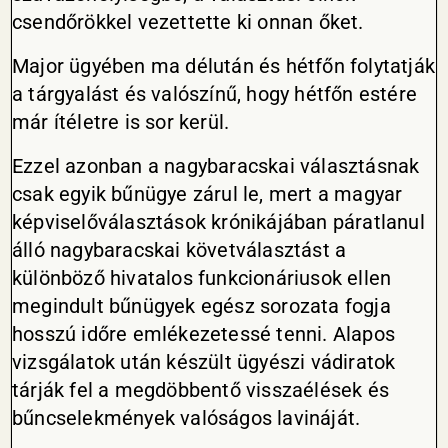
csendőrökkel vezettette ki onnan őket.
Major ügyében ma délután és hétfőn folytatják
a tárgyalást és valószínű, hogy hétfőn estére
már ítéletre is sor kerül.
Ezzel azonban a nagybaracskai választásnak
csak egyik bűnügye zárul le, mert a magyar
képviselőválasztások krónikájában páratlanul
álló nagybaracskai követválasztást a
különböző hivatalos funkcionáriusok ellen
megindult bűnügyek egész sorozata fogja
hosszú időre emlékezetessé tenni. Alapos
vizsgálatok után készült ügyészi vádiratok
tárják fel a megdöbbentő visszaélések és
bűncselekmények valóságos lavináját.