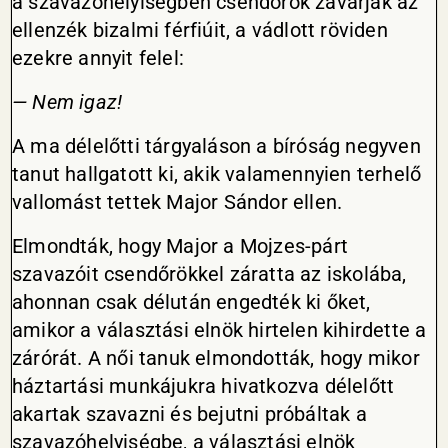
a szavazóhelyiségben csendőrök zavarják az
ellenzék bizalmi férfiúit, a vádlott röviden
ezekre annyit felel:
— Nem igaz!
A ma délelőtti tárgyaláson a bíróság negyven
tanut hallgatott ki, akik valamennyien terhelő
vallomást tettek Major Sándor ellen.
Elmondták, hogy Major a Mojzes-párt
szavazóit csendőrökkel záratta az iskolába,
ahonnan csak délután engedték ki őket,
amikor a választási elnök hirtelen kihirdette a
zárórát. A női tanuk elmondották, hogy mikor
háztartási munkájukra hivatkozva délelőtt
akartak szavazni és bejutni próbáltak a
szavazóhelyiségbe, a választási elnök