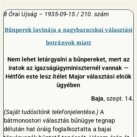
8 Órai
Ujság
– 1935-09-15 / 210. szám
Bűnperek lavinája a nagybaracskai választási
botrányok miatt
Nem lehet letárgyalni a bűnpereket, mert az
iratok az igazságügyminiszternél vannak —
Hétfőn este lesz ítélet Major választási elnök
ügyében
Baja
, szept. 14.
(Saját tudósítónk telefonjelentése.)
A
bátmonostori választás bűnügye tegnap
délután hat óráig foglalkoztatta a bajai