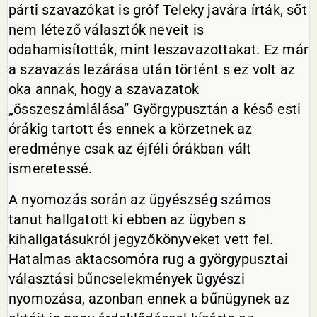
párti szavazókat is gróf Teleky javára írták, sőt
nem létező választók neveit is
odahamisították, mint leszavazottakat. Ez már
a szavazás lezárása után történt s ez volt az
oka annak, hogy a szavazatok
„összeszámlálása” Györgypusztán a késő esti
órákig tartott és ennek a körzetnek az
eredménye csak az éjféli órákban vált
ismeretessé.
A nyomozás során az ügyészség számos
tanut hallgatott ki ebben az ügyben s
kihallgatásukról jegyzőkönyveket vett fel.
Hatalmas aktacsomóra rug a györgypusztai
választási bűncselekmények ügyészi
nyomozása, azonban ennek a bűnügynek az