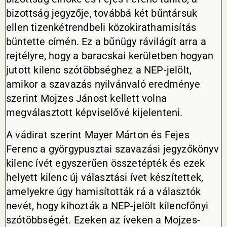
bizottság jegyzője, továbbá két bűntársuk
ellen tizenkétrendbeli közokirathamisítás
büntette címén. Ez a bűnügy rávilágít arra a
rejtélyre, hogy a baracskai kerületben hogyan
jutott kilenc szótöbbséghez a NEP-jelölt,
amikor a szavazás nyilvánvaló eredménye
szerint Mojzes Jánost kellett volna
megválasztott képviselővé kijelenteni.
A vádirat szerint Mayer Márton és Fejes
Ferenc a györgypusztai szavazási jegyzőkönyv
kilenc ívét egyszerűen összetépték és ezek
helyett kilenc új választási ívet készítettek,
amelyekre úgy hamisították rá a választók
nevét, hogy kihozták a NEP-jelölt kilencfőnyi
szótöbbségét. Ezeken az íveken a Mojzes-