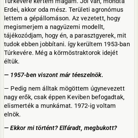
Túrkevére kértem magam. Jól van, mondta
Erdei, akkor oda mész. Területi agronómus
lettem a gépállomáson. Az vezetett, hogy
megismerjem a nagyüzemi modellt,
tájékozódjam, hogy én, a parasztgyerek, mit
tudok ebben jobbítani. így kerültem 1953-ban
Túrkevére. Még a körmöstraktorok idejét
éltük.
— 1957-ben viszont már téeszelnök.
— Pedig nem álltak mögöttem úgynevezett
nagy erők, csak éppen Keviben befogadtak,
elismerték a munkámat. 1972-ig voltam
elnök.
— Ekkor mi történt? Elfáradt, megbukott?