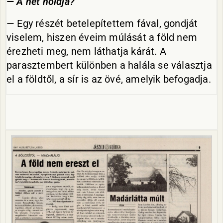
— A hét holdja?
— Egy részét betelepítettem fával, gondját
viselem, hiszen éveim múlását a föld nem
érezheti meg, nem láthatja kárát. A
parasztembert különben a halála se választja
el a földtől, a sír is az övé, amelyik befogadja.