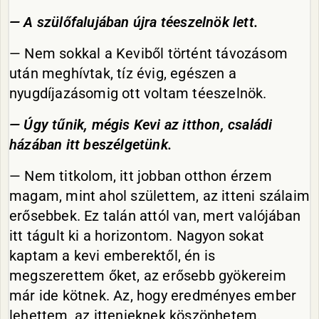
— A szülőfalujában újra téeszelnök lett.
— Nem sokkal a Keviből történt távozásom
után meghívtak, tíz évig, egészen a
nyugdíjazásomig ott voltam téeszelnök.
— Úgy tűnik, mégis Kevi az itthon, családi
házában itt beszélgetünk.
— Nem titkolom, itt jobban otthon érzem
magam, mint ahol születtem, az itteni szálaim
erősebbek. Ez talán attól van, mert valójában
itt tágult ki a horizontom. Nagyon sokat
kaptam a kevi emberektől, én is
megszerettem őket, az erősebb gyökereim
már ide kötnek. Az, hogy eredményes ember
lehettem, az ittenieknek köszönhetem.