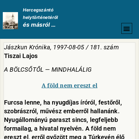
Hercegszántó
helytörténetéről
és másról …
HELYTÖRTÉNETI
Jászkun Krónika, 1997-08-05 / 181. szám
Tiszai Lajos
A BÖLCSŐTŐL — MINDHALÁLIG
A föld nem ereszt el
Furcsa lenne, ha nyugdíjas íróról, festőről,
szobrászról, művész emberről hallanánk.
Nyugállományú paraszt sincs, legfeljebb
formailag, a hivatal nyelvén. A föld nem
ereszt el, erről győzött meg a Túrkevén élő