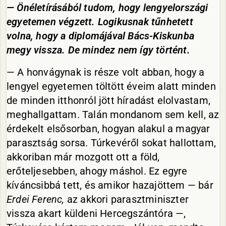
— Önéletírásából tudom, hogy lengyelországi
egyetemen végzett. Logikusnak tűnhetett
volna, hogy a diplomájával Bács-Kiskunba
megy vissza. De mindez nem így történt.
— A honvágynak is része volt abban, hogy a
lengyel egyetemen töltött éveim alatt minden
de minden itthonról jött híradást elolvastam,
meghallgattam. Talán mondanom sem kell, az
érdekelt elsősorban, hogyan alakul a magyar
parasztság sorsa. Túrkevéről sokat hallottam,
akkoriban már mozgott ott a föld,
erőteljesebben, ahogy máshol. Ez egyre
kíváncsibbá tett, és amikor hazajöttem — bár
Erdei Ferenc,
az akkori parasztminiszter
vissza akart küldeni Hercegszántóra —,