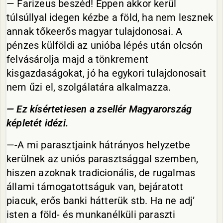
— Farizeus beszéd! Éppen akkor kerül
túlsúllyal idegen kézbe a föld, ha nem lesznek
annak tőkeerős magyar tulajdonosai. A
pénzes külföldi az unióba lépés után olcsón
felvásárolja majd a tönkrement
kisgazdaságokat, jó ha egykori tulajdonosait
nem űzi el, szolgálatára alkalmazza.
— Ez kísértetiesen a zsellér Magyarország
képletét idézi.
—-A mi parasztjaink hátrányos helyzetbe
kerülnek az uniós parasztsággal szemben,
hiszen azoknak tradicionális, de rugalmas
állami támogatottságuk van, bejáratott
piacuk, erős banki hátterük stb. Ha ne adj’
isten a föld- és munkanélküli paraszti