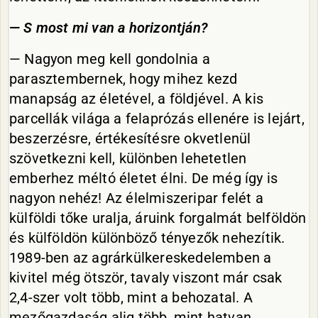
—
S
most mi van a horizontján?
— Nagyon meg kell gondolnia a
parasztembernek, hogy mihez kezd
manapság az életével, a földjével. A kis
parcellák világa a felaprózás ellenére is lejárt,
beszerzésre, értékesítésre okvetlenül
szövetkezni kell, különben lehetetlen
emberhez méltó életet élni. De még így is
nagyon nehéz! Az élelmiszeripar felét a
külföldi tőke uralja, áruink forgalmát belföldön
és külföldön különböző tényezők nehezítik.
1989-ben az agrárkülkereskedelemben a
kivitel még ötször, tavaly viszont már csak
2,4-szer volt több, mint a behozatal. A
mezőgazdaság alig több, mint hatvan