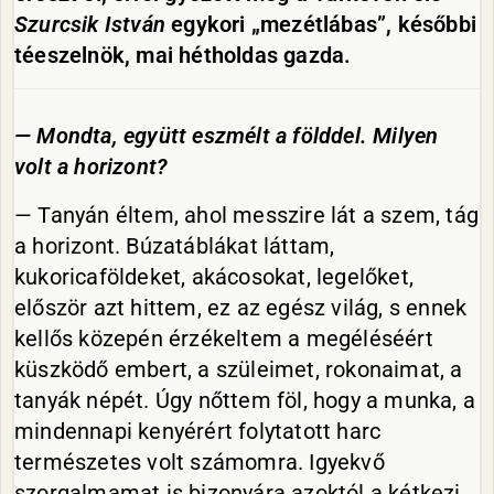
Szurcsik István
egykori „mezétlábas”, későbbi
téeszelnök, mai hétholdas gazda.
— Mondta, együtt eszmélt a földdel. Milyen
volt a horizont?
— Tanyán éltem, ahol messzire lát a szem, tág
a horizont. Búzatáblákat láttam,
kukoricaföldeket, akácosokat, legelőket,
először azt hittem, ez az egész világ, s ennek
kellős közepén érzékeltem a megéléséért
küszködő embert, a szüleimet, rokonaimat, a
tanyák népét. Úgy nőttem föl, hogy a munka, a
mindennapi kenyérért folytatott harc
természetes volt számomra. Igyekvő
szorgalmamat is bizonyára azoktól a kétkezi