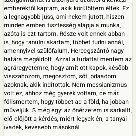
emberektől kaptam, akik körülöttem éltek. Ez
a legnagyobb juss, ami nekem jutott, hiszen
minden emberi tisztesség alapja a munka,
azóta is ezt tartom. Része volt ennek abban
is, hogy tanulni akartam, többet tudni annál,
amennyivel szülőfalum, Hercegszántó nagy
határa megáldott. Azzal a tudattal mentem az
agráregyetemre, hogy amit ott kapok, később
visszahozom, megosztom, sőt, odaadom
azoknak, akik indítottak. Nem messianizmus
volt ez, ahhoz még gyerek voltam, de már
fölismertem, hogy többet ad a föld, ha jobban
műveljük. S még egy: az önérzetem is sarkallt,
elő-előjött a kérdés, miért legyek én, a tanyai
ivadék, kevesebb másoknál.