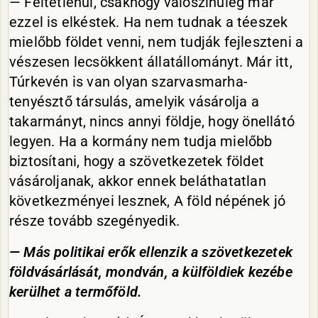
— Feltétlenül, csakhogy valószínűleg már
ezzel is elkéstek. Ha nem tudnak a téeszek
mielőbb földet venni, nem tudják fejleszteni a
vészesen lecsökkent állatállományt. Már itt,
Túrkevén is van olyan szarvasmarha-
tenyésztő társulás, amelyik vásárolja a
takarmányt, nincs annyi földje, hogy önellátó
legyen. Ha a kormány nem tudja mielőbb
biztosítani, hogy a szövetkezetek földet
vásároljanak, akkor ennek beláthatatlan
következményei lesznek, A föld népének jó
része tovább szegényedik.
— Más politikai erők ellenzik a szövetkezetek
földvásárlását, mondván, a külföldiek kezébe
kerülhet a termőföld.