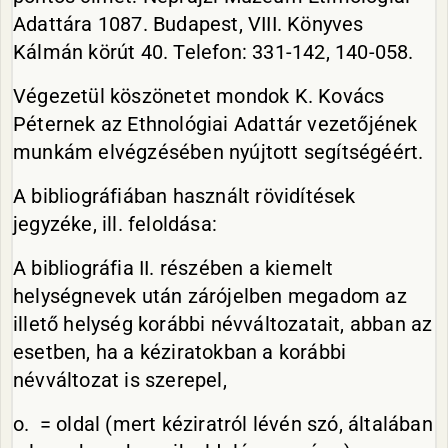
Adattára 1087. Budapest, VIII. Könyves
Kálmán körút 40. Telefon: 331-142, 140-058.
Végezetül köszönetet mondok K. Kovács
Péternek az Ethnológiai Adattár vezetőjének
munkám elvégzésében nyújtott segítségéért.
A bibliográfiában használt rövidítések
jegyzéke, ill. feloldása:
A bibliográfia II. részében a kiemelt
helységnevek után zárójelben megadom az
illető helység korábbi névváltozatait, abban az
esetben, ha a kéziratokban a korábbi
névváltozat is szerepel,
o. = oldal (mert kéziratról lévén szó, általában