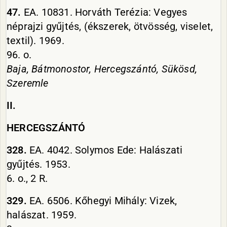
47.
EA. 10831. Horváth Terézia: Vegyes
néprajzi gyűjtés, (ékszerek, ötvösség, viselet,
textil). 1969.
96. o.
Baja, Bátmonostor, Hercegszántó, Sükösd,
Szeremle
II.
HERCEGSZÁNTÓ
328.
EA. 4042. Solymos Ede: Halászati
gyűjtés. 1953.
6. o., 2 R.
329.
EA. 6506. Kőhegyi Mihály: Vizek,
halászat. 1959.