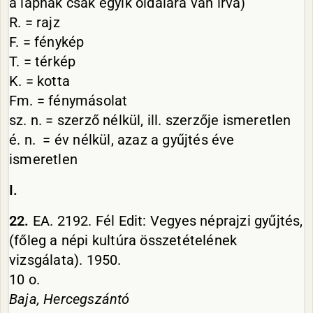
a lapnak csak egyik oldalára van írva)
R. = rajz
F. = fénykép
T. = térkép
K. = kotta
Fm. = fénymásolat
sz. n. = szerző nélkül, ill. szerzője ismeretlen
é. n. = év nélkül, azaz a gyűjtés éve
ismeretlen
I.
22.
EA.
2192.
Fél
Edit:
Vegyes
néprajzi
gyűjtés,
(főleg
a
népi
kultúra
összetételének
vizsgálata).
1950.
10 o.
Baja,
Hercegszántó