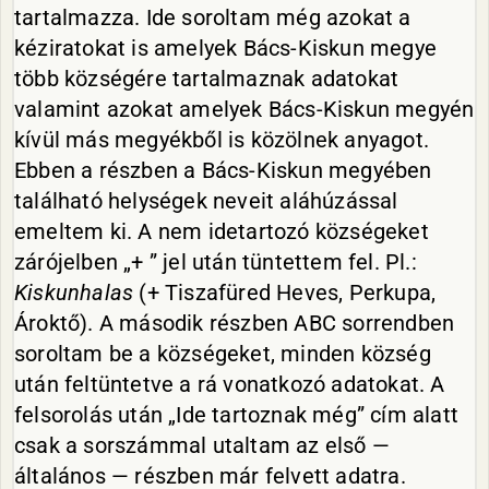
tartalmazza. Ide soroltam még azokat a
kéziratokat is amelyek Bács-Kiskun megye
több községére tartalmaznak adatokat
valamint azokat amelyek Bács-Kiskun megyén
kívül más megyékből is közölnek anyagot.
Ebben a részben a Bács-Kiskun megyében
található helységek neveit aláhúzással
emeltem ki. A nem idetartozó községeket
zárójelben „+ ” jel után tüntettem fel. Pl.:
Kiskunhalas
(+ Tiszafüred Heves, Perkupa,
Ároktő). A második részben ABC sorrendben
soroltam be a községeket, minden község
után feltüntetve a rá vonatkozó adatokat. A
felsorolás után „Ide tartoznak még” cím alatt
csak a sorszámmal utaltam az első —
általános — részben már felvett adatra.