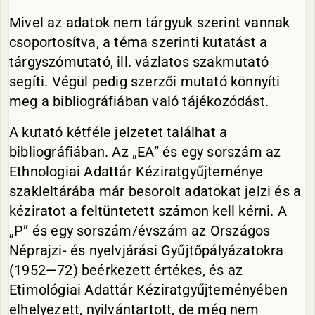
Mivel az adatok nem tárgyuk szerint vannak
csoportosítva, a téma szerinti kutatást a
tárgyszómutató, ill. vázlatos szakmutató
segíti. Végül pedig szerzői mutató könnyíti
meg a bibliográfiában való tájékozódást.
A kutató kétféle jelzetet találhat a
bibliográfiában. Az „EA” és egy sorszám az
Ethnologiai Adattár Kéziratgyűjteménye
szakleltárába már besorolt adatokat jelzi és a
kéziratot a feltüntetett számon kell kérni. A
„P” és egy sorszám/évszám az Országos
Néprajzi- és nyelvjárási Gyűjtőpályázatokra
(1952—72) beérkezett értékes, és az
Etimológiai Adattár Kéziratgyűjteményében
elhelyezett, nyilvántartott, de még nem