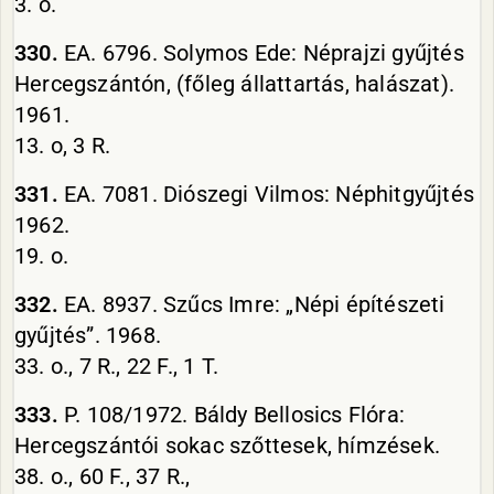
3. o.
330.
EA. 6796. Solymos Ede: Néprajzi gyűjtés
Hercegszántón, (főleg állattartás, halászat).
1961.
13. o, 3 R.
331.
EA. 7081. Diószegi Vilmos: Néphitgyűjtés
1962.
19. o.
332.
EA. 8937. Szűcs Imre: „Népi építészeti
gyűjtés”. 1968.
33. o., 7 R., 22 F., 1 T.
333.
P. 108/1972. Báldy Bellosics Flóra:
Hercegszántói sokac szőttesek, hímzések.
38. o., 60 F., 37 R.,