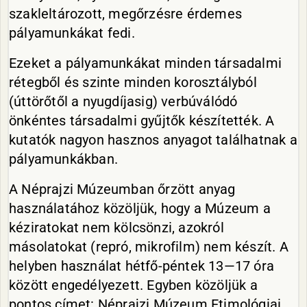
szakleltározott, megőrzésre érdemes
pályamunkákat fedi.
Ezeket a pályamunkákat minden társadalmi
rétegből és szinte minden korosztályból
(úttörőtől a nyugdíjasig) verbúválódó
önkéntes társadalmi gyűjtők készítették. A
kutatók nagyon hasznos anyagot találhatnak a
pályamunkákban.
A Néprajzi Múzeumban őrzött anyag
használatához közöljük, hogy a Múzeum a
kéziratokat nem kölcsönzi, azokról
másolatokat (repró, mikrofilm) nem készít. A
helyben használat hétfő-péntek 13—17 óra
között engedélyezett. Egyben közöljük a
pontos címet: Néprajzi Múzeum Etimológiai