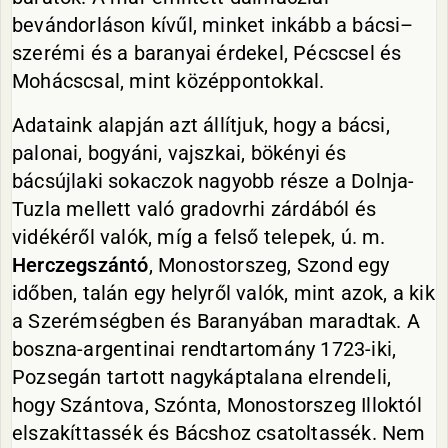
bevándorláson kívűl, minket inkább a bácsi–
szerémi és a baranyai érdekel, Pécscsel és
Mohácscsal, mint középpontokkal.
Adataink alapján azt állítjuk, hogy a bácsi,
palonai, bogyáni, vajszkai, bökényi és
bácsújlaki sokaczok nagyobb része a Dolnja-
Tuzla mellett való gradovrhi zárdából és
vidékéről valók, míg a felső telepek, ú. m.
Herczegszántó
, Monostorszeg, Szond egy
időben, talán egy helyről valók, mint azok, a kik
a Szerémségben és Baranyában maradtak. A
boszna-argentinai rendtartomány 1723-iki,
Pozsegán tartott nagykáptalana elrendeli,
hogy Szántova, Szónta, Monostorszeg Illoktól
elszakíttassék és Bácshoz csatoltassék. Nem