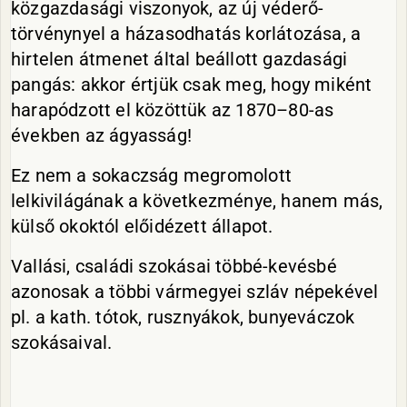
közgazdasági viszonyok, az új véderő-
törvénynyel a házasodhatás korlátozása, a
hirtelen átmenet által beállott gazdasági
pangás: akkor értjük csak meg, hogy miként
harapódzott el közöttük az 1870–80-as
években az ágyasság!
Ez nem a sokaczság megromolott
lelkivilágának a következménye, hanem más,
külső okoktól előidézett állapot.
Vallási, családi szokásai többé-kevésbé
azonosak a többi vármegyei szláv népekével
pl. a kath. tótok, rusznyákok, bunyeváczok
szokásaival.