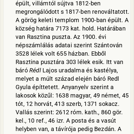
épült, villámtól sújtva 1812-ben
megrongálódott s 1817-ben renováltatott.
A görög keleti templom 1900-ban épült. A
község határa 7173 kat. hold. Határában
van Rasztina puszta. Az 1900. évi
népszámlálás adatai szerint Szántován
3528 lélek volt 655 házban. Ebből
Rasztina pusztára 303 lélek esik. Itt van
báró
Rédl
Lajos uradalma és kastélya,
melyet a múlt század elején báró Redl
Gyula építtetett. Anyanyelv szerint a
lakosok közűl: 1638 magyar, 49 német, 45
tót, 12 horvát, 413 szerb, 1371 sokacz.
Vallás szerint: 2612 róm. kath., 860 gör.
kel., 10 ref., 46 izr. A posta és a vasút
helyben van, a távírója pedig Bezdán. A