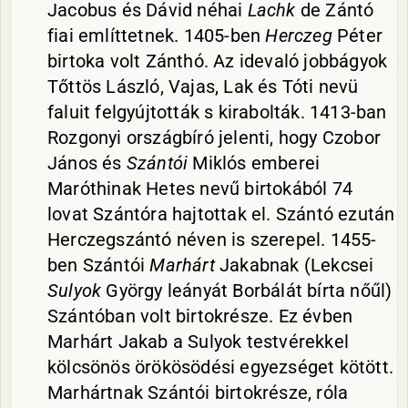
Jacobus és Dávid néhai
Lachk
de Zántó
fiai említtetnek. 1405-ben
Herczeg
Péter
birtoka volt Zánthó. Az idevaló jobbágyok
Tőttös László, Vajas, Lak és Tóti nevü
faluit felgyújtották s kirabolták. 1413-ban
Rozgonyi országbíró jelenti, hogy Czobor
János és
Szántói
Miklós emberei
Maróthinak Hetes nevű birtokából 74
lovat Szántóra hajtottak el. Szántó ezután
Herczegszántó néven is szerepel. 1455-
ben Szántói
Marhárt
Jakabnak (Lekcsei
Sulyok
György leányát Borbálát bírta nőűl)
Szántóban volt birtokrésze. Ez évben
Marhárt Jakab a Sulyok testvérekkel
kölcsönös örökösödési egyezséget kötött.
Marhártnak Szántói birtokrésze, róla