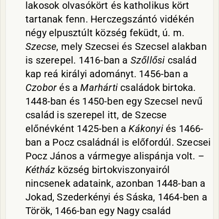
lakosok olvasókört és katholikus kört
tartanak fenn. Herczegszántó vidékén
négy elpusztúlt község feküdt, ú. m.
Szecse
, mely Szecsei és Szecsel alakban
is szerepel. 1416-ban a
Szőllősi
család
kap reá királyi adományt. 1456-ban a
Czobor
és a
Marhárti
családok birtoka.
1448-ban és 1450-ben egy Szecsel nevű
család is szerepel itt, de Szecse
előnévként 1425-ben a
Kákonyi
és 1466-
ban a Pocz családnál is előfordúl. Szecsei
Pocz János a vármegye alispánja volt. –
Kétház
község birtokviszonyairól
nincsenek adataink, azonban 1448-ban a
Jokad, Szederkényi és Sáska, 1464-ben a
Török, 1466-ban egy Nagy család