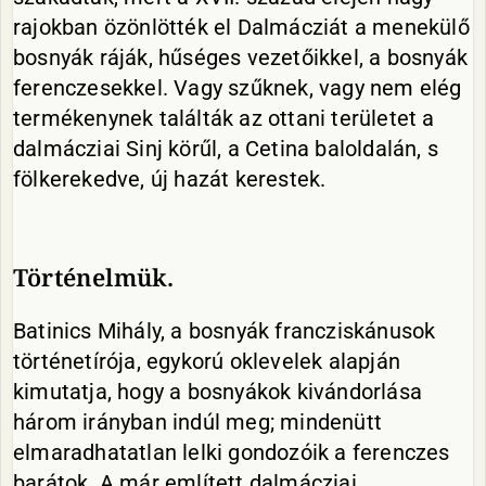
rajokban özönlötték el Dalmácziát a menekülő
bosnyák ráják, hűséges vezetőikkel, a bosnyák
ferenczesekkel. Vagy szűknek, vagy nem elég
termékenynek találták az ottani területet a
dalmácziai Sinj körűl, a Cetina baloldalán, s
fölkerekedve, új hazát kerestek.
Történelmük.
Batinics Mihály, a bosnyák francziskánusok
történetírója, egykorú oklevelek alapján
kimutatja, hogy a bosnyákok kivándorlása
három irányban indúl meg; mindenütt
elmaradhatatlan lelki gondozóik a ferenczes
barátok. A már említett dalmácziai