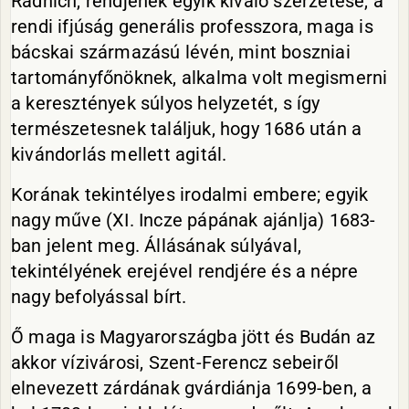
Radnich, rendjének egyik kiváló szerzetese, a
rendi ifjúság generális professzora, maga is
bácskai származású lévén, mint boszniai
tartományfőnöknek, alkalma volt megismerni
a keresztények súlyos helyzetét, s így
természetesnek találjuk, hogy 1686 után a
kivándorlás mellett agitál.
Korának tekintélyes irodalmi embere; egyik
nagy műve (XI. Incze pápának ajánlja) 1683-
ban jelent meg. Állásának súlyával,
tekintélyének erejével rendjére és a népre
nagy befolyással bírt.
Ő maga is Magyarországba jött és Budán az
akkor vízivárosi, Szent-Ferencz sebeiről
elnevezett zárdának gvárdiánja 1699-ben, a