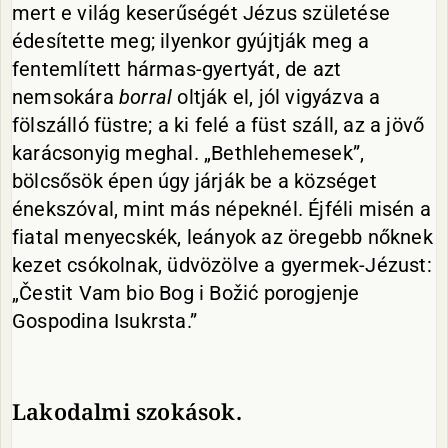
mert e világ keserűségét Jézus születése
édesítette meg; ilyenkor gyújtják meg a
fentemlített hármas-gyertyát, de azt
nemsokára
borral
oltják el, jól vigyázva a
fölszálló füstre; a ki felé a füst száll, az a jövő
karácsonyig meghal. „Bethlehemesek”,
bölcsősök épen úgy járják be a községet
énekszóval, mint más népeknél. Éjféli misén a
fiatal menyecskék, leányok az öregebb nőknek
kezet csókolnak, üdvözölve a gyermek-Jézust:
„Čestit Vam bio Bog i Božić porogjenje
Gospodina Isukrsta.”
Lakodalmi szokások.