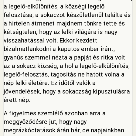
a legelő-elkülönítés, a községi legelő
felosztása, a sokaczot készületlenűl találta és
a hirtelen átmenet majdnem tönkre tette és
kétségtelen, hogy az lelki világára is nagy
visszahatással volt. Ekkor kezdett
bizalmatlankodni a kaputos ember iránt,
gyanús szemmel nézta a papját és ritka volt
az a sokacz község, a hol a legelő-elkülönítés,
legelő-felosztás, tagositás ne hatott volna a
nép lelki életére. Ez időtől valók a
jövendelések, hogy a sokaczság kipusztulásra
érett nép.
A figyelmes szemlélő azonban arra a
meggyőződésre jut, hogy nagy
megrázkódtatások árán bár, de napjainkban