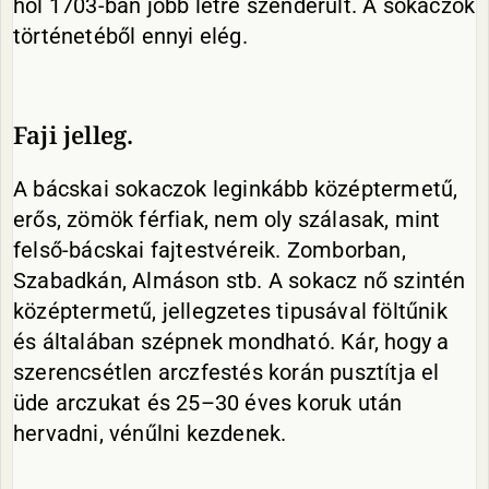
hol 1703-ban jobb létre szenderűlt. A sokaczok
történetéből ennyi elég.
Faji jelleg.
A bácskai sokaczok leginkább középtermetű,
erős, zömök férfiak, nem oly szálasak, mint
felső-bácskai fajtestvéreik. Zomborban,
Szabadkán, Almáson stb. A sokacz nő szintén
középtermetű, jellegzetes tipusával föltűnik
és általában szépnek mondható. Kár, hogy a
szerencsétlen arczfestés korán pusztítja el
üde arczukat és 25–30 éves koruk után
hervadni, vénűlni kezdenek.