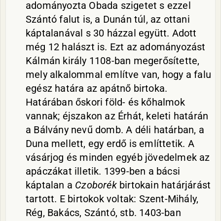
adományozta Obada szigetet s ezzel
Szántó falut is, a Dunán túl, az ottani
káptalanával s 30 házzal együtt. Adott
még 12 halászt is. Ezt az adományozást
Kálmán király 1108-ban megerősítette,
mely alkalommal említve van, hogy a falu
egész határa az apátnő birtoka.
Határában őskori föld- és kőhalmok
vannak; éjszakon az Érhát, keleti határán
a Bálvány nevű domb. A déli határban, a
Duna mellett, egy erdő is említtetik. A
vásárjog és minden egyéb jövedelmek az
apáczákat illetik. 1399-ben a bácsi
káptalan a
Czoborék
birtokain határjárást
tartott. E birtokok voltak: Szent-Mihály,
Rég, Bakács, Szántó, stb. 1403-ban