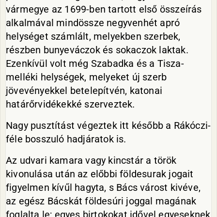
vármegye az 1699-ben tartott első összeírás
alkalmával mindössze negyvenhét apró
helységet számlált, melyekben szerbek,
részben bunyeváczok és sokaczok laktak.
Ezenkívül volt még Szabadka és a Tisza-
melléki helységek, melyeket új szerb
jövevényekkel betelepítvén, katonai
határőrvidékekké szerveztek.
Nagy pusztítást végeztek itt később a Rákóczi-
féle bosszuló hadjáratok is.
Az udvari kamara vagy kincstár a török
kivonulása után az előbbi földesurak jogait
figyelmen kívűl hagyta, s Bács várost kivéve,
az egész Bácskát földesúri joggal magának
foglalta le; egyes birtokokat idővel egyeseknek