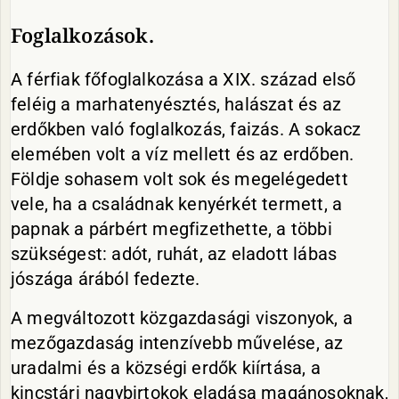
Foglalkozások.
A férfiak főfoglalkozása a XIX. század első
feléig a marhatenyésztés, halászat és az
erdőkben való foglalkozás, faizás. A sokacz
elemében volt a víz mellett és az erdőben.
Földje sohasem volt sok és megelégedett
vele, ha a családnak kenyérkét termett, a
papnak a párbért megfizethette, a többi
szükségest: adót, ruhát, az eladott lábas
jószága árából fedezte.
A megváltozott közgazdasági viszonyok, a
mezőgazdaság intenzívebb művelése, az
uradalmi és a községi erdők kiírtása, a
kincstári nagybirtokok eladása magánosoknak,