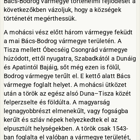
Bács-Bodrog vármegye történelmi fejlődését a
következőkben vázoljuk, hogy a községek
történetét megérthessük.
A mohácsi vész előtt három vármegye feküdt
a mai Bács-Bodrog vármegye területén. A
Tisza mellett Óbecséig Csongrád vármegye
húzódott, ettől nyugatra, Szabadkától a Dunáig
és Apatintól Bajáig, sőt még ezen is fölűl,
Bodrog vármegye terűlt el. E kettő alatt Bács
vármegye foglalt helyet. A mohácsi ütközet
után a török az egész alsó Duna–Tisza közét
felperzselte és földúlta. A magyarság
legnagyobbrészt elmenekűlt, vagy fogságba
kerűlt és szláv népek helyezkedtek el az
elpusztúlt helységekben. A török csak 1543-
ban foglalta el valóban a vármegye területét,