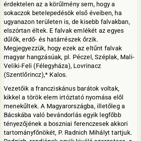
érdektelen az a körűlmény sem, hogy a
sokaczok betelepedésök első éveiben, ha
ugyanazon területen is, de kisebb falvakban,
elszórtan éltek. E falvak emlékét az egyes
dűlők, erdő- és határrészek őrzik.
Megjegyezzük, hogy ezek az eltűnt falvak
magyar hangzásúak, pl. Péczel, Széplak, Mali-
Veliki-Feli (Félegyháza), Lovrinacz
(Szentlőrincz),* Kalos.
Vezetőik a francziskánus barátok voltak,
kikkel a török elem irtóztató nyomása elől
menekűltek. A Magyarországba, illetőleg a
Bácskába való bevándorlás egyik legfőbb
tényezőjének a boszniai ferenczesek akkori
tartományfőnökét, P. Radnich Mihályt tartjuk.