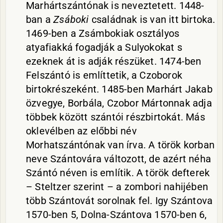
Marhártszántónak is neveztetett. 1448-
ban a
Zsáboki
családnak is van itt birtoka.
1469-ben a Zsámbokiak osztályos
atyafiakká fogadják a Sulyokokat s
ezeknek át is adják részüket. 1474-ben
Felszántó is említtetik, a Czoborok
birtokrészeként. 1485-ben Marhárt Jakab
özvegye, Borbála, Czobor Mártonnak adja
többek között szántói részbirtokát. Más
oklevélben az előbbi név
Morhatszántónak van írva. A török korban
neve Szántovára változott, de azért néha
Szántó néven is említik. A török defterek
– Steltzer szerint – a zombori nahijében
több Szántovát sorolnak fel. Igy Szántova
1570-ben 5, Dolna-Szántova 1570-ben 6,