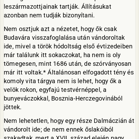
leszármazottjainak tartják. Állításukat
azonban nem tudják bizonyítani.
Nem osztjuk azt a nézetet, hogy ők csak
Budavára visszafoglalása után vándoroltak
ide, mivel a török hódoltság első évtizedeiben
már találunk itt sokaczokat, ha nem is oly
tömegesen, mint 1686 után, de szórványosan
már itt voltak.* Általánosan elfogadott tény és
komoly vita tárgya nem is lehet, hogy ők a
velök rokon, egyfajú testvérnéppel, a
bunyeváczokkal, Bosznia-Herczegovinából
jöttek.
Nem lehetetlen, hogy egy része Dalmáczián át
vándorolt ide; de nem ennek őslakóiból
szakadtak, mert a XVII. század elején nagy