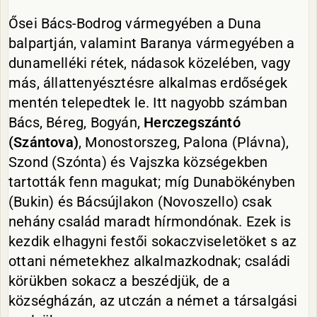
Ősei Bács-Bodrog vármegyében a Duna
balpartján, valamint Baranya vármegyében a
dunamelléki rétek, nádasok közelében, vagy
más, állattenyésztésre alkalmas erdőségek
mentén telepedtek le. Itt nagyobb számban
Bács, Béreg, Bogyán,
Herczegszántó
(Szántova)
, Monostorszeg, Palona (Plávna),
Szond (Szónta) és Vajszka községekben
tartották fenn magukat; míg Dunabökényben
(Bukin) és Bácsújlakon (Novoszello) csak
nehány család maradt hírmondónak. Ezek is
kezdik elhagyni festői sokaczviseletöket s az
ottani németekhez alkalmazkodnak; családi
körükben sokacz a beszédjük, de a
községházán, az utczán a német a társalgási