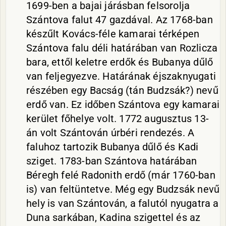
1699-ben a bajai járásban felsorolja
Szántova falut 47 gazdával. Az 1768-ban
készűlt Kovács-féle kamarai térképen
Szántova falu déli határában van Rozlicza
bara, ettől keletre erdők és Bubanya dűlő
van feljegyezve. Határának éjszaknyugati
részében egy Bacság (tán Budzsák?) nevű
erdő van. Ez időben Szántova egy kamarai
kerület főhelye volt. 1772 augusztus 13-
án volt Szántován úrbéri rendezés. A
faluhoz tartozik Bubanya dűlő és Kadi
sziget. 1783-ban Szántova határában
Béregh felé Radonith erdő (már 1760-ban
is) van feltüntetve. Még egy Budzsák nevű
hely is van Szántován, a falutól nyugatra a
Duna sarkában, Kadina szigettel és az