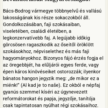
Bács-Bodrog vármegye többnyelvű és vallású
lakosságának kis része sokaczokból áll.
Gondolkozásában, faji szokásaiban,
viseletében, családi életében, a
legkonzervatívebb faj. A legújabb időkig
görcsösen ragaszkodik az őseitől öröklött
szokásokhoz, népviselethez és más faji
hagyományokhoz. Bizonyos fájó érzés fogja el
az öregebbjét, ha elűljárói egyes ferde, vagy
épen káros kinövéseiket ostorozzák; ilyenkor
bánatos hangon jegyzik meg: „de mikor ez a
miénk!” (Al kad je to naše). Ez okból e népfaj
gyanús szemmel kíséri az úgynevezett
reformátorokat és papja, jegyzője, tanítója
csak tapintatosan nyúlhat régi szokásaihoz.