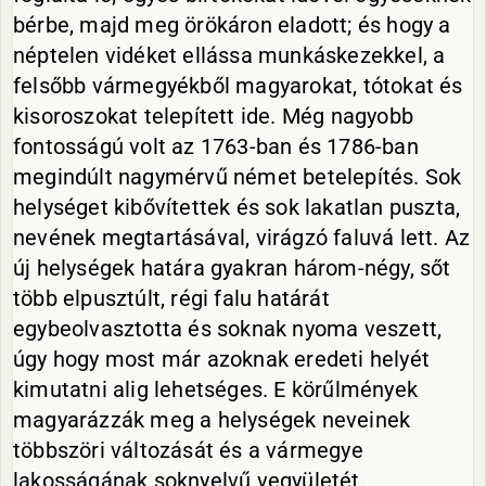
bérbe, majd meg örökáron eladott; és hogy a
néptelen vidéket ellássa munkáskezekkel, a
felsőbb vármegyékből magyarokat, tótokat és
kisoroszokat telepített ide. Még nagyobb
fontosságú volt az 1763-ban és 1786-ban
megindúlt nagymérvű német betelepítés. Sok
helységet kibővítettek és sok lakatlan puszta,
nevének megtartásával, virágzó faluvá lett. Az
új helységek határa gyakran három-négy, sőt
több elpusztúlt, régi falu határát
egybeolvasztotta és soknak nyoma veszett,
úgy hogy most már azoknak eredeti helyét
kimutatni alig lehetséges. E körűlmények
magyarázzák meg a helységek neveinek
többszöri változását és a vármegye
lakosságának soknyelvű vegyületét.