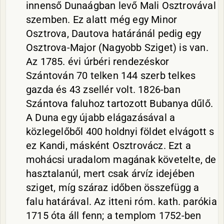
innenső Dunaágban levő Mali Osztrovával
szemben. Ez alatt még egy Minor
Osztrova, Dautova határánál pedig egy
Osztrova-Major (Nagyobb Sziget) is van.
Az 1785. évi úrbéri rendezéskor
Szántován 70 telken 144 szerb telkes
gazda és 43 zsellér volt. 1826-ban
Szántova faluhoz tartozott Bubanya dűlő.
A Duna egy újabb elágazásával a
közlegelőből 400 holdnyi földet elvágott s
ez Kandi, másként Osztrovácz. Ezt a
mohácsi uradalom magának követelte, de
hasztalanúl, mert csak árvíz idejében
sziget, míg száraz időben összefügg a
falu határával. Az itteni róm. kath. parókia
1715 óta áll fenn; a templom 1752-ben