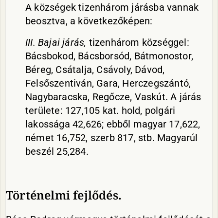
A községek tizenhárom járásba vannak
beosztva, a következőképen:
III. Bajai járás,
tizenhárom községgel:
Bácsbokod, Bácsborsód, Bátmonostor,
Béreg, Csátalja, Csávoly, Dávod,
Felsőszentiván, Gara, Herczegszántó,
Nagybaracska, Regőcze, Vaskút. A járás
területe: 127,105 kat. hold, polgári
lakossága 42,626; ebből magyar 17,622,
német 16,752, szerb 817, stb. Magyarúl
beszél 25,284.
Történelmi fejlődés.