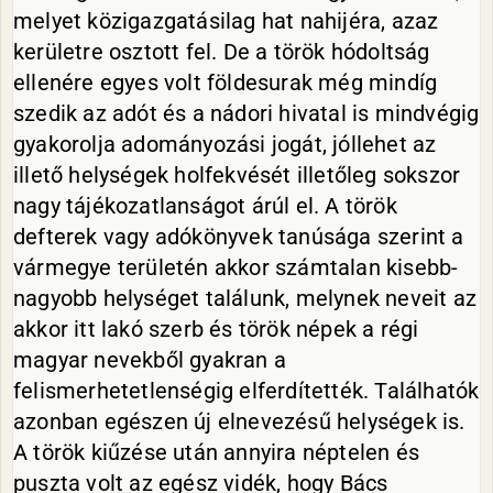
melyet közigazgatásilag hat nahijéra, azaz
kerületre osztott fel. De a török hódoltság
ellenére egyes volt földesurak még mindíg
szedik az adót és a nádori hivatal is mindvégig
gyakorolja adományozási jogát, jóllehet az
illető helységek holfekvését illetőleg sokszor
nagy tájékozatlanságot árúl el. A török
defterek vagy adókönyvek tanúsága szerint a
vármegye területén akkor számtalan kisebb-
nagyobb helységet találunk, melynek neveit az
akkor itt lakó szerb és török népek a régi
magyar nevekből gyakran a
felismerhetetlenségig elferdítették. Találhatók
azonban egészen új elnevezésű helységek is.
A török kiűzése után annyira néptelen és
puszta volt az egész vidék, hogy Bács