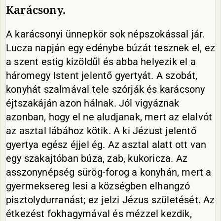
Karácsony.
A karácsonyi ünnepkör sok népszokással jár.
Lucza napján egy edénybe búzát tesznek el, ez
a szent estig kizöldűl és abba helyezik el a
háromegy Istent jelentő gyertyát. A szobát,
konyhát szalmával tele szórják és karácsony
éjtszakáján azon hálnak. Jól vigyáznak
azonban, hogy el ne aludjanak, mert az elalvót
az asztal lábához kötik. A ki Jézust jelentő
gyertya egész éjjel ég. Az asztal alatt ott van
egy szakajtóban búza, zab, kukoricza. Az
asszonynépség sürög-forog a konyhán, mert a
gyermeksereg lesi a községben elhangzó
pisztolydurranást; ez jelzi Jézus születését. Az
étkezést fokhagymával és mézzel kezdik,