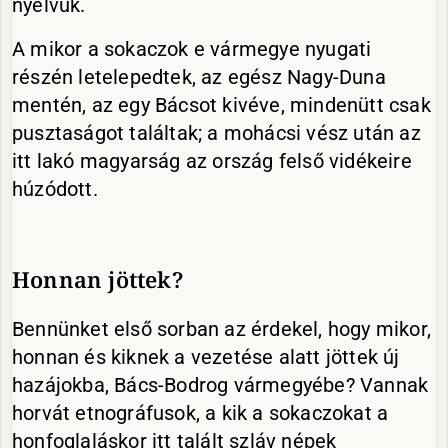
nyelvük.
A mikor a sokaczok e vármegye nyugati
részén letelepedtek, az egész Nagy-Duna
mentén, az egy Bácsot kivéve, mindenütt csak
pusztaságot találtak; a mohácsi vész után az
itt lakó magyarság az ország felső vidékeire
húzódott.
Honnan jöttek?
Bennünket első sorban az érdekel, hogy mikor,
honnan és kiknek a vezetése alatt jöttek új
hazájokba, Bács-Bodrog vármegyébe? Vannak
horvát etnográfusok, a kik a sokaczokat a
honfoglaláskor itt talált szláv népek