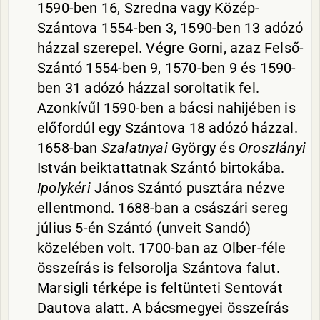
1590-ben 16, Szredna vagy Közép-
Szántova 1554-ben 3, 1590-ben 13 adózó
házzal szerepel. Végre Gorni, azaz Felső-
Szántó 1554-ben 9, 1570-ben 9 és 1590-
ben 31 adózó házzal soroltatik fel.
Azonkívűl 1590-ben a bácsi nahijében is
előfordúl egy Szántova 18 adózó házzal.
1658-ban
Szalatnyai
György és
Oroszlányi
István beiktattatnak Szántó birtokába.
Ipolykéri
János Szántó pusztára nézve
ellentmond. 1688-ban a császári sereg
július 5-én Szántó (unveit Sandó)
közelében volt. 1700-ban az Olber-féle
összeírás is felsorolja Szántova falut.
Marsigli térképe is feltünteti Sentovát
Dautova alatt. A bácsmegyei összeírás