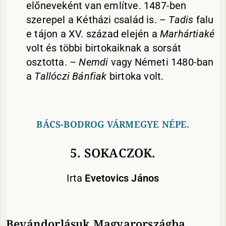
előneveként van említve. 1487-ben
szerepel a Kétházi család is. –
Tadis
falu
e tájon a XV. század elején a
Marhártiaké
volt és többi birtokaiknak a sorsát
osztotta. –
Nemdi
vagy Németi 1480-ban
a
Tallóczi
Bánfiak
birtoka volt.
BÁCS-BODROG VÁRMEGYE NÉPE.
5. SOKACZOK.
Irta
Evetovics
János
Bevándorlásuk Magyarországba.