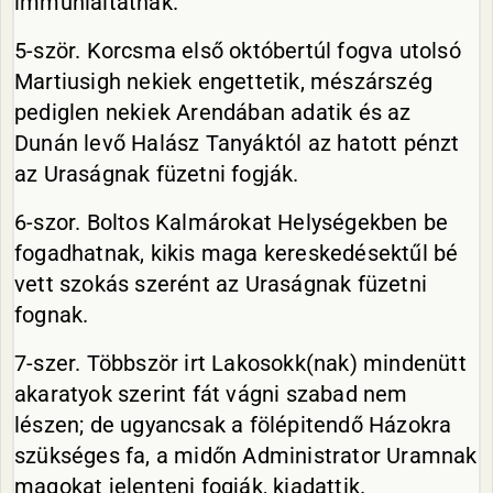
immunialtatnak.
5-ször. Korcsma első októbertúl fogva utolsó
Martiusigh nekiek engettetik, mészárszég
pediglen nekiek Arendában adatik és az
Dunán levő Halász Tanyáktól az hatott pénzt
az Uraságnak füzetni fogják.
6-szor. Boltos Kalmárokat Helységekben be
fogadhatnak, kikis maga kereskedésektűl bé
vett szokás szerént az Uraságnak füzetni
fognak.
7-szer. Többször irt Lakosokk(nak) mindenütt
akaratyok szerint fát vágni szabad nem
lészen; de ugyancsak a fölépitendő Házokra
szükséges fa, a midőn Administrator Uramnak
magokat jelenteni fogják, kiadattik.