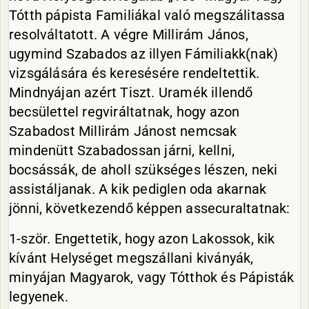
Tótth pápista Familiákal való megszálitassa
resolváltatott. A végre Millirám János,
ugymind Szabados az illyen Fámiliakk(nak)
vizsgálására és keresésére rendeltettik.
Mindnyájan azért Tiszt. Uramék illendő
becsülettel regviráltatnak, hogy azon
Szabadost Millirám Jánost nemcsak
mindenütt Szabadossan járni, kellni,
bocsássák, de aholl szükséges lészen, neki
assistáljanak. A kik pediglen oda akarnak
jönni, következendő képpen assecuraltatnak:
1-ször. Engettetik, hogy azon Lakossok, kik
kívánt Helységet megszállani kiványák,
minyájan Magyarok, vagy Tótthok és Pápisták
legyenek.