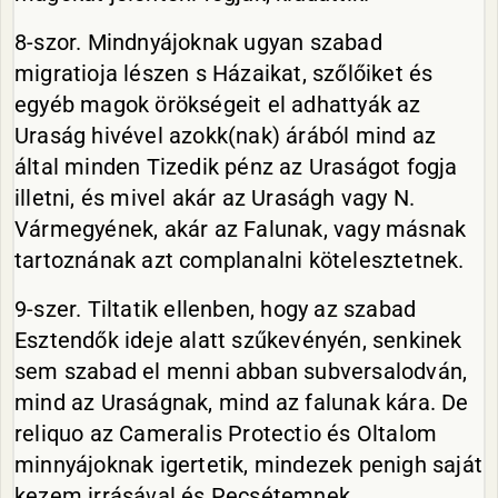
8-szor. Mindnyájoknak ugyan szabad
migratioja lészen s Házaikat, szőlőiket és
egyéb magok örökségeit el adhattyák az
Uraság hivével azokk(nak) árából mind az
által minden Tizedik pénz az Uraságot fogja
illetni, és mivel akár az Uraságh vagy N.
Vármegyének, akár az Falunak, vagy másnak
tartoznának azt complanalni kötelesztetnek.
9-szer. Tiltatik ellenben, hogy az szabad
Esztendők ideje alatt szűkevényén, senkinek
sem szabad el menni abban subversalodván,
mind az Uraságnak, mind az falunak kára. De
reliquo az Cameralis Protectio és Oltalom
minnyájoknak igertetik, mindezek penigh saját
kezem irrásával és Pecsétemnek