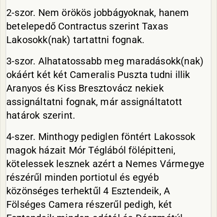
2-szor. Nem örökös jobbágyoknak, hanem
betelepedő Contractus szerint Taxas
Lakosokk(nak) tartattni fognak.
3-szor. Alhatatossabb meg maradásokk(nak)
okáért két két Cameralis Puszta tudni illik
Aranyos és Kiss Bresztovácz nekiek
assignáltatni fognak, már assignáltatott
határok szerint.
4-szer. Minthogy pediglen föntért Lakossok
magok házait Mór Téglából fölépitteni,
kötelessek lesznek azért a Nemes Vármegye
részérűl minden portiotul és egyéb
közönséges terhektűl 4 Esztendeik, A
Fölséges Camera részerűl pedigh, két