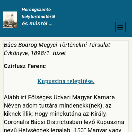
Hercegszántó
helytörténetéről
és másról …
HELYTÖRTÉNETI
Bács-Bodrog Megyei Történelmi Társulat
Évkönyve, 1898/1. füzet
Czirfusz
Ferenc
Kupuszina
telepítése.
Alább irt Fölséges Udvari Magyar Kamara
Néven adom tuttára mindenekk(nek), az
kiknek illik; Hogy minekutána az Király,
Coronalis Bácsi Districtusban levő Kupuszina
nevű Helységnek legalab „150“ Magyar vagy