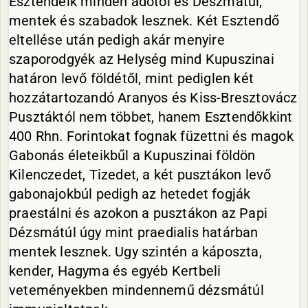
Esztendeik minden adótól és Dészmátúl,
mentek és szabadok lesznek. Két Esztendő
eltellése után pedigh akár menyire
szaporodgyék az Helység mind Kupuszinai
határon levő földétől, mint pediglen két
hozzátartozandó Aranyos és Kiss-Bresztovácz
Pusztáktól nem többet, hanem Esztendőkkint
400 Rhn. Forintokat fognak füzettni és magok
Gabonás életeikbűl a Kupuszinai földön
Kilenczedet, Tizedet, a két pusztákon levő
gabonajokbúl pedigh az hetedet fogják
praestálni és azokon a pusztákon az Papi
Dézsmátúl úgy mint praedialis határban
mentek lesznek. Ugy szintén a káposzta,
kender, Hagyma és egyéb Kertbeli
veteményekben mindennemű dézsmátúl