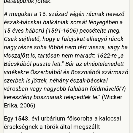
betelepülők jöttek.
A magukat a 16. század végén rácnak nevező
észak-bácskai balkániak sorsát lényegében a
15 éves háború (1591-1606) pecsételte meg.
Csak sejthető, hogy a falujukat elhagyó rácok
nagy része soha többé nem tért vissza, vagy ha
visszajött is, tartósan nem maradt: 1622-re „a
Bácskából puszta lett.” Bár az elnéptelenedett
vidékekre Ószerbiából és Boszniából származó
szerbek is jöttek, néhány észak-bácskai
városban vagy nagyobb faluban földművelő(?)
keresztény boszniaiak telepedtek le.”
(Wicker
Erika, 2006)
Egy
1543.
évi urbárium fölsorolta a kalocsai
érsekségnek a török által megszállt