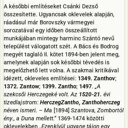
A későbbi említéseket Csánki Dezső
összesítette. Ugyancsak oklevelek alapján,
ráadásul már Borovszky vármegyei
sorozatával egy időben összeállított
munkájában mintegy harminc Szántó nevű
települést válogatott szét. A Bács és Bodrog
megyét taglaló II. kötet 1894-ben jelent meg,
amelynek alapján sok későbbi tévedés is
megelőzhető lett volna. A szakmai kritikával
idézett, okleveles említései:
1349. Zanthov
;
1372. Zantow
;
1399. Zantho
;
1497
.
„A
szekcsői Herczegeké volt. Az
1520-21.
évi
tizedlajstrom:
HerczegZantho, Zanthoherczeg
néven ismeri. – Ma
[1894]
Szantova, Zombortól
ény., a Duna mellett.”
1369-1474 közötti
oklevelekben
„Ezenkívül ugyane tájon egy