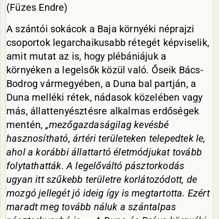
(Füzes Endre)
A szántói sokácok a Baja környéki néprajzi
csoportok legarchaikusabb rétegét képviselik,
amit mutat az is, hogy plébániájuk a
környéken a legelsők közül való. Őseik Bács-
Bodrog vármegyében, a Duna bal partján, a
Duna melléki rétek, nádasok közelében vagy
más, állattenyésztésre alkalmas erdőségek
mentén,
„mezőgazdaságilag kevésbé
hasznosítható, ártéri területeken telepedtek le,
ahol a korábbi állattartó életmódjukat tovább
folytathatták. A legelőváltó pásztorkodás
ugyan itt szűkebb területre korlátozódott, de
mozgó jellegét jó ideig így is megtartotta. Ezért
maradt meg tovább náluk a szántalpas