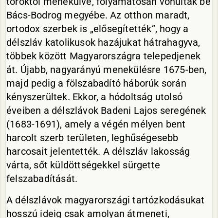
töröktől menekülve, folyamatosan vonultak be
Bács-Bodrog megyébe. Az otthon maradt,
ortodox szerbek is „elősegítették”, hogy a
délszláv katolikusok hazájukat hátrahagyva,
többek között Magyarországra telepedjenek
át. Újabb, nagyarányú menekülésre 1675-ben,
majd pedig a fölszabadító háborúk során
kényszerültek. Ekkor, a hódoltság utolsó
éveiben a délszlávok Badeni Lajos seregének
(1683-1691), amely a végén mélyen bent
harcolt szerb területen, leghűségesebb
harcosait jelentették. A délszláv lakosság
várta, sőt küldöttségekkel sürgette
felszabadítását.
A délszlávok magyarországi tartózkodásukat
hosszú ideig csak amolyan átmeneti,