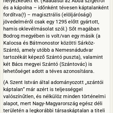
helyezkedett el. (Ráadásul az Abda szigetről
és a kápolna – időnként tévesen káptalanként
fordítva(!) – magisztrális (elöljárósági)
jövedelméről csak egy 1295 előtt gyártott,
hamis oklevélmásolat szól.) Sőt magában
Bodrog megyében is volt/van egy másik (a
Kalocsa és Bátmonostor közötti Sárköz-
Szántó, amely utóbb a Nemesnádudvar
tartozékát képező Szántó puszta), valamint
két Bács megyei Szántó (Szántovác) is
lehetőséget adott a téves azonosításra.
(A Szent István által adományozott „szántói
káptalan” már azért is teljességgel
valószínűtlen, és nélkülöz minden történelmi
alapot, mert Nagy-Magyarország egész déli
területén a legkorábbi társaskáptalan a titeli