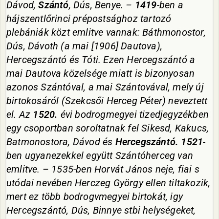
Dávod,
Szántó
, Dús, Benye. –
1419
-ben a
hájszentlőrinci prépostsághoz tartozó
plebániák közt emlitve vannak: Báthmonostor,
Dús, Dávoth (a mai [1906] Dautova),
Hercegszántó és Tóti. Ezen Hercegszántó a
mai Dautova közelsége miatt is bizonyosan
azonos Szántóval, a mai Szántovával, mely új
birtokosáról (Szekcsői Herceg Péter) neveztett
el. Az
1520.
évi bodrogmegyei tizedjegyzékben
egy csoportban soroltatnak fel Sikesd, Kakucs,
Batmonostora, Dávod és
Hercegszántó. 1521
-
ben ugyanezekkel együtt Szántóherceg van
emlitve. – 1535-ben Horvát János neje, fiai s
utódai nevében Herczeg György ellen tiltakozik,
mert ez több bodrogvmegyei birtokát, igy
Hercegszántó, Dús, Binnye stbi helységeket,