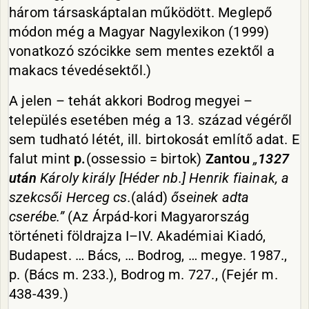
három társaskáptalan működött. Meglepő
módon még a Magyar Nagylexikon (1999)
vonatkozó szócikke sem mentes ezektől a
makacs tévedésektől.)
A jelen – tehát akkori Bodrog megyei –
település esetében még a 13. század végéről
sem tudható létét, ill. birtokosát említő adat. E
falut mint
p.
(ossessio = birtok)
Zantou
„
1327
után
Károly király [Héder nb.] Henrik fiainak, a
szekcsői Herceg cs.
(alád)
őseinek adta
cserébe.”
(Az Árpád-kori Magyarország
történeti földrajza I–IV. Akadémiai Kiadó,
Budapest. … Bács, … Bodrog, … megye. 1987.,
p. (Bács m. 233.), Bodrog m. 727., (Fejér m.
438-439.)