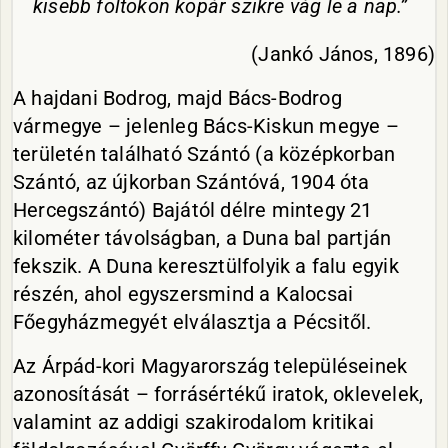
kisebb foltokon kopár szikre vág le a nap.”
(Jankó János, 1896)
A hajdani Bodrog, majd Bács-Bodrog
vármegye – jelenleg Bács-Kiskun megye –
területén található Szántó (a középkorban
Szántó, az újkorban Szántóvá, 1904 óta
Hercegszántó) Bajától délre mintegy 21
kilométer távolságban, a Duna bal partján
fekszik. A Duna keresztülfolyik a falu egyik
részén, ahol egyszersmind a Kalocsai
Főegyházmegyét elválasztja a Pécsitől.
Az Árpád-kori Magyarország településeinek
azonosítását – forrásértékű iratok, oklevelek,
valamint az addigi szakirodalom kritikai