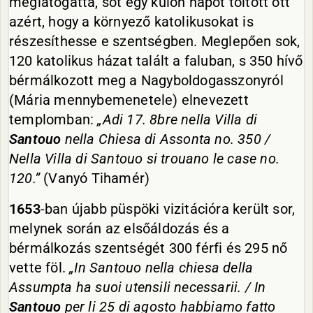
meglátogatta, sőt egy külön napot töltött ott
azért, hogy a környező katolikusokat is
részesíthesse e szentségben. Meglepően sok,
120 katolikus házat talált a faluban, s 350 hívő
bérmálkozott meg a Nagyboldogasszonyról
(Mária mennybemenetele) elnevezett
templomban:
„Adi 17. 8bre nella Villa di
Santouo
nella Chiesa di Assonta no. 350 /
Nella Villa di Santouo si trouano le case no.
120.”
(Vanyó Tihamér)
1653
-ban újabb püspöki vizitációra került sor,
melynek során az elsőáldozás és a
bérmálkozás szentségét 300 férfi és 295 nő
vette föl.
„In Santouo nella chiesa della
Assumpta ha suoi utensili necessarii. / In
Santouo
per li 25 di agosto habbiamo fatto