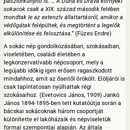
pásztorkunyhó is. … A Duna és Dráva környéki
sokacok csak a XIX. század második felében
mondtak le az extenzív állattartásról, amikor a
védőgátak felépültek, és megtörtént a legelők
elkülönítése és felosztása.”
(Füzes Endre)
A sokác nép gondolkozásában, szokásaiban,
viseletében, családi életében a
legkonzervatívabb népcsoport, mely a
legújabb időkig igen erősen ragaszkodott
mindahhoz, amit az őseitől örökölt. Elöljárói is
csak tapintatosan nyúlhattak régi
szokásaihoz. (Evetovics János, 1909) Jankó
János 1894-1895-ben tett kutatóútja során a
bácskai sokácoknak három csoportját
különítette el lakóházaik és népviseletük
formai szempontjai alapján. Az általa