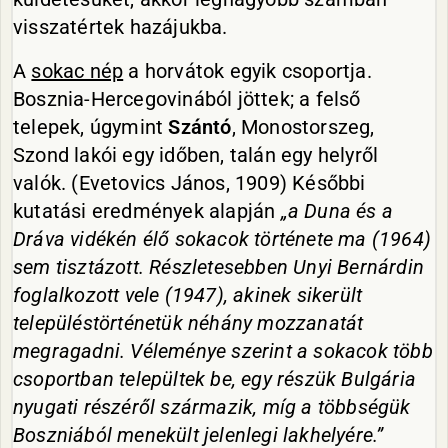
visszatértek hazájukba.
A
sokac nép
a horvátok egyik csoportja.
Bosznia-Hercegovinából jöttek; a felső
telepek, úgymint
Szántó
, Monostorszeg,
Szond lakói egy időben, talán egy helyről
valók. (Evetovics János, 1909) Későbbi
kutatási eredmények alapján
„a Duna és a
Dráva vidékén élő sokacok története ma (1964)
sem tisztázott. Részletesebben Unyi Bernárdin
foglalkozott vele (1947), akinek sikerült
településtörténetük néhány mozzanatát
megragadni. Véleménye szerint a sokacok több
csoportban települtek be, egy részük Bulgária
nyugati részéről származik, míg a többségük
Boszniából menekült jelenlegi lakhelyére.”