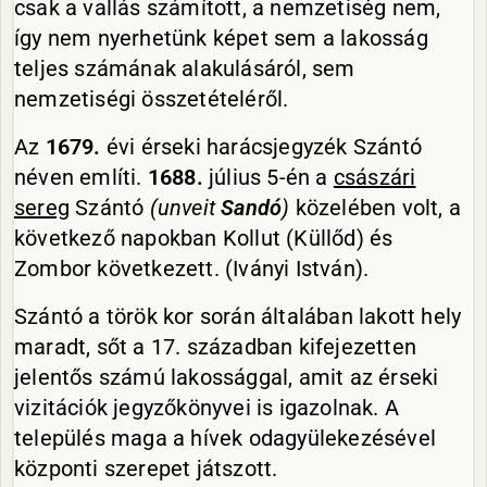
csak a vallás számított, a nemzetiség nem,
így nem nyerhetünk képet sem a lakosság
teljes számának alakulásáról, sem
nemzetiségi összetételéről.
Az
1679.
évi érseki harácsjegyzék Szántó
néven említi.
1688.
július 5-én a
császári
sereg
Szántó
(unveit
Sandó
)
közelében volt, a
következő napokban Kollut (Küllőd) és
Zombor következett. (Iványi István).
Szántó a török kor során általában lakott hely
maradt, sőt a 17. században kifejezetten
jelentős számú lakossággal, amit az érseki
vizitációk jegyzőkönyvei is igazolnak. A
település maga a hívek odagyülekezésével
központi szerepet játszott.