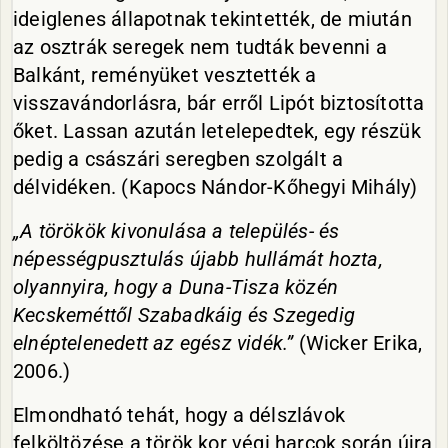
ideiglenes állapotnak tekintették, de miután
az osztrák seregek nem tudták bevenni a
Balkánt, reményüket vesztették a
visszavándorlásra, bár erről Lipót biztosította
őket. Lassan azután letelepedtek, egy részük
pedig a császári seregben szolgált a
délvidéken. (Kapocs Nándor-Kőhegyi Mihály)
„A törökök kivonulása a település- és
népességpusztulás újabb hullámát hozta,
olyannyira, hogy a Duna-Tisza közén
Kecskeméttől Szabadkáig és Szegedig
elnéptelenedett az egész vidék.”
(Wicker Erika,
2006.)
Elmondható tehát, hogy a délszlávok
felköltözése a török kor végi harcok során újra