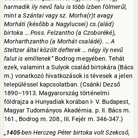
harmadik ily nevű falu is több ízben fölmerűl,
mint a Szántai vagy sz. Morha(r)t avagy
Morháti (később a Nagylucsei) cs.(alád)
birtoka … Poss. Felzantho (a Czoboréké),
Morharthzantho (a Morhát családé). … A
Steltzer által közölt defterek … négy ily nevű
falut is említenek”
Bodrog megyében. Tehát
ezek, valamint a Sulyok család birtokára (Bács
m.) vonatkozó hivatkozások is tévesek a jelen
településsel kapcsolatban. (Csánki Dezső
1890–1913. Magyarország történelmi
földrajza a Hunyadiak korában I- V. Budapest,
Magyar Tudományos Akadémia. p. II. Bács m.
161., Bodrog m. 208., III. Fejér m. 346-347.)
„
1405
-ben Herczeg Péter birtoka volt Szekcső,