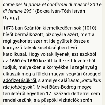
come per la prima et confirmai di maschi 300 e
di femine 295.”
(Boksa Iván-Tóth István
György)
1673
-ban Szántón kiemelkedően sok (1010)
hívőt bérmálkozott, bizonyára azért, mert a
régi gyakorlat szerint ide gyűltek össze a
környező falvak kisebbségben lévő
katolikusai. Hogy voltak ilyenek, azt azokból
az
1660 és 1680
között keltezett levelekből
tudjuk, melyekben a környékbeli szegénység
alkuszik meg a füleki magyar végvári őrséggel
adófizetésükről
, s amelyek aláírása:
„katolikus
rác jobbágyok”
. Mivel Bács-Bodrog megye
területéről egyetlen 17. századi defterrel sem
rendelkezünk, s a püspöki vizitációk során