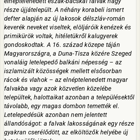
elnéptelenedett észak-bácskai falvak nagy
része újjátelepült. A néhány korabeli ismert
defter alapján az új lakosok délszláv-román
keverék neveket viseltek, elöljáróik kenézek és
primikürök voltak, hitéletükről kalugyerek
gondoskodtak. A 16. század közepe táján
Magyarországra, a Duna-Tisza közére Szeged
vonaláig letelepedő balkáni népesség – az
iszlamizált közösségek mellett elsősorban
rácok és vlahok – az elnéptelenedett magyar
falvakba vagy azok közvetlen közelébe
települtek, halottaikat azonban a településektől
távolabb, egy magas dombon temették el.
Letelepedésük azonban nem jelentett
állandóságot: a falvak lakosságának egy része
gyakran cserélődött, az elköltözők helyébe új