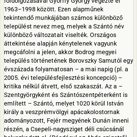
földolgozásával Györffy György végezte el
1963–1998 között. Ezen alapműnek
tekintendő munkájában számos különböző
települést nevez meg, melyek a Szántó név
különböző változatait viselték. Országos
áttekintése alapján kénytelenek vagyunk
megcáfolni a jelen, akkor Bodrog megyei
település történetének Borovszky Samutól egy
évszázada folyamatosan – a mai napig (pl. a
2005. évi településfejlesztési koncepció) –
kritika nélkül átvett, első szakaszát. Az a –
Szentgyörgyként és Szántószentpéterként is
említett – Szántó, melyet 1020 körül István
király a veszprémvölgyi apácakolostornak
adományozott, Fejér megyének Dunán inneni
részén, a Csepeli-nagysziget déli csúcsánál