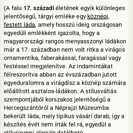
(A falu
17. századi
életének egyik különleges
jelentőségű, tárgyi emléke egy
köznépi,
festett láda
, amely hosszú ideig országosan
egyedüli emlékként igazolta, hogy a
magyarországi rangos menyasszonyi ládákon
már a 17. században nem volt ritka a virágos
ornamentika, faberakással, faragással vagy
festéssel megjelenítve. Az indamintákat
félreszorítva abban az évszázadban jutott
egyeduralomra a virágdísz a köznép számára
előállított asztalos-ládákon. A stílusváltás
szempontjából korszakos jelentőségű a
Hercegszántóról a Néprajzi Múzeumba
bekerült láda, mely tipikus vásári darab, így a
készítés évét nem írták fel rá, egyedül a
stílusjegyei alapján datálható.