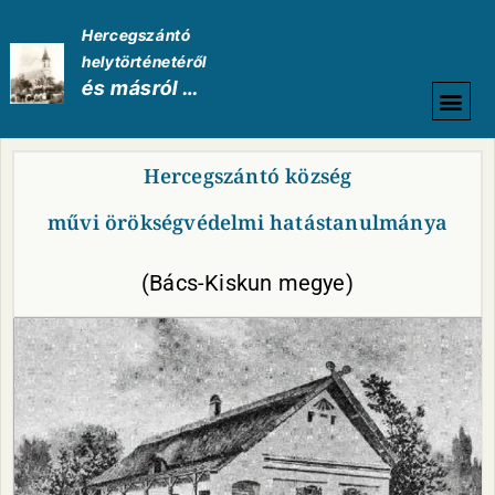
Hercegszántó
helytörténetéről
és másról …
HELYTÖRTÉNETI
Hercegszántó község
művi örökségvédelmi hatástanulmánya
(Bács-Kiskun megye)