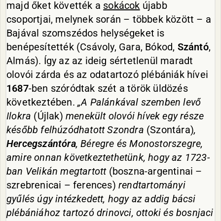
majd őket követték a
sokácok
újabb
csoportjai, melynek során – többek között – a
Bajával szomszédos helységeket is
benépesítették (Csávoly, Gara, Bókod,
Szántó
,
Almás). Így az az ideig sértetlenül maradt
olovói zárda és az odatartozó plébániák hívei
1687
-ben szóródtak szét a török üldözés
következtében.
„A Palánkával szemben levő
Ilokra
(Újlak)
menekült olovói hívek egy része
később felhúzódhatott Szondra
(Szontára)
,
Hercegszántóra
, Béregre és Monostorszegre,
amire onnan következtethetünk, hogy az 1723-
ban Velikán megtartott
(boszna-argentinai –
szrebrenicai – ferences)
rendtartományi
gyűlés úgy intézkedett, hogy az addig bácsi
plébániához tartozó drinovci, ottoki és bosnjaci