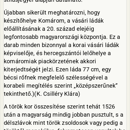
Újabban sikerült meghatározni, hogy
készítőhelye Komárom, a vásári ládák
előállításának a 20. század elejéig
legfontosabb magyarországi központja. Ez a
darab minden bizonnyal a korai vásári ládák
képviselője, és hercegszántói lelőhelye a
komáromiak piackörzetének akkori
kiterjedtségét jelzi. Ezen láda 77 cm, egy
bécsi rőfnek megfelelő szélességével a
korabeli megítélés szerint „középszerűnek”
tekinthető.)(K. Csilléry Klára)
A török kor összesítése szerint tehát 1526
után a magyarság mindig jobban pusztult, s a
délszlávok mint török zsoldosok vagy pedig a