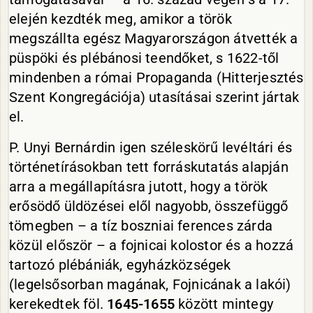
elején kezdték meg, amikor a török
megszállta egész Magyarországon átvették a
püspöki és plébánosi teendőket, s 1622-től
mindenben a római Propaganda (Hitterjesztés
Szent Kongregációja) utasításai szerint jártak
el.
P. Unyi Bernárdin igen széleskörű levéltári és
történetírásokban tett forráskutatás alapján
arra a megállapításra jutott, hogy a török
erősödő üldözései elől nagyobb, összefüggő
tömegben – a tíz boszniai ferences zárda
közül először – a fojnicai kolostor és a hozzá
tartozó plébániák, egyházközségek
(legelsősorban magának, Fojnicának a lakói)
kerekedtek föl.
1645-1655
között mintegy