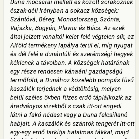
Duna mocsarai mellett és között sorakoznak
észak-déli irányban a sokacz községek:
Szántóvá, Béreg, Monostorszeg, Szónta,
Vajszka, Bogyán, Plavna és Bács. Az ezek
által jelzett vonaltól kelet felé végtelen sík, az
Alföld termékeny lapálya terül el, míg nyugat
és dél felé a dunántúli és szerémségi hegyek
kéklenek a távolban. A községek határának
egy része rendesen kánaáni gazdagságú
termőföld, a Dunához közelebb pompás füvű
kaszálók terjednek a védtöltésig, melyen
belül széles övben füzes erdő táplálkozik az
áradványos vizekből s csak itt-ott engedi
látni a fakó nádast vagy a Duna felcsillanó
habjait. A kaszálók és szántók tengerét itt-ott
egy-egy erdő tarkítja hatalmas fákkal, majd