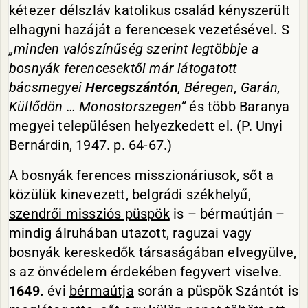
kétezer délszláv katolikus család kényszerült
elhagyni hazáját a ferencesek vezetésével. S
„minden valószínűség szerint legtöbbje a
bosnyák ferencesektől már látogatott
bácsmegyei
Hercegszántón
, Béregen, Garán,
Küllődön … Monostorszegen”
és több Baranya
megyei településen helyezkedett el. (P. Unyi
Bernárdin, 1947. p. 64-67.)
A bosnyák ferences misszionáriusok, sőt a
közülük kinevezett, belgrádi székhelyű,
szendrői missziós püspök
is – bérmaútján –
mindig álruhában utazott, raguzai vagy
bosnyák kereskedők társaságában elvegyülve,
s az önvédelem érdekében fegyvert viselve.
1649.
évi
bérmaútja
során a püspök Szántót is