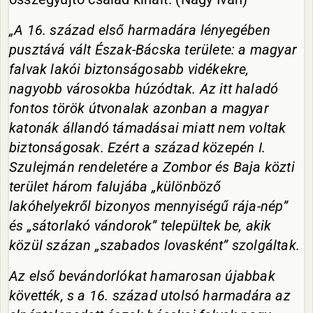
„A 16. század első harmadára lényegében
pusztává vált Észak-Bácska területe: a magyar
falvak lakói biztonságosabb vidékekre,
nagyobb városokba húzódtak. Az itt haladó
fontos török útvonalak azonban a magyar
katonák állandó támadásai miatt nem voltak
biztonságosak. Ezért a század közepén I.
Szulejmán rendeletére a Zombor és Baja közti
terület három falujába „különböző
lakóhelyekről bizonyos mennyiségű rája-nép”
és „sátorlakó vándorok” települtek be, akik
közül százan „szabados lovasként” szolgáltak.
Az első bevándorlókat hamarosan újabbak
követték, s a 16. század utolsó harmadára az