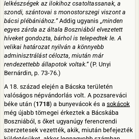
lelkészségek az ilokihoz csatoltassanak, a
szondi, szántovai s monostorszegi viszont a
bácsi plébániához.”
Addig ugyanis
„minden
egyes zárda az általa Boszniából elvezetett
híveket gondozta, bárhol is telepedtek le. A
velikai határozat nyilván a könnyebb
adminisztrálást célozta, miután már
rendezettebb állapotok voltak.”
(P. Unyi
Bernárdin, p. 73-76.)
A 18. század elején a Bácska területén
valóságos népvándorlás volt. A pozsareváci
béke után (
1718
) a bunyevácok és a
sokácok
még újabb tömegei érkeztek a Bácskába
Boszniából, s őket ugyanúgy ferencrendi
szerzetesek vezették, akik, miután befejezték
küldetésüket, akkor legnagyobb számban