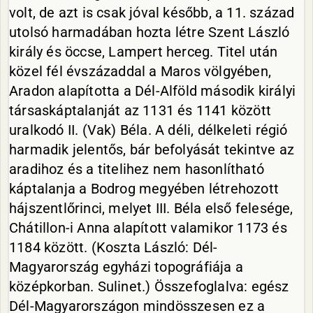
volt, de azt is csak jóval később, a 11. század
utolsó harmadában hozta létre Szent László
király és öccse, Lampert herceg. Titel után
közel fél évszázaddal a Maros völgyében,
Aradon alapította a Dél-Alföld második királyi
társaskáptalanját az 1131 és 1141 között
uralkodó II. (Vak) Béla. A déli, délkeleti régió
harmadik jelentős, bár befolyását tekintve az
aradihoz és a titelihez nem hasonlítható
káptalanja a Bodrog megyében létrehozott
hájszentlőrinci, melyet III. Béla első felesége,
Chátillon-i Anna alapított valamikor 1173 és
1184 között. (Koszta László: Dél-
Magyarország egyházi topográfiája a
középkorban. Sulinet.) Összefoglalva: egész
Dél-Magyarországon mindösszesen ez a