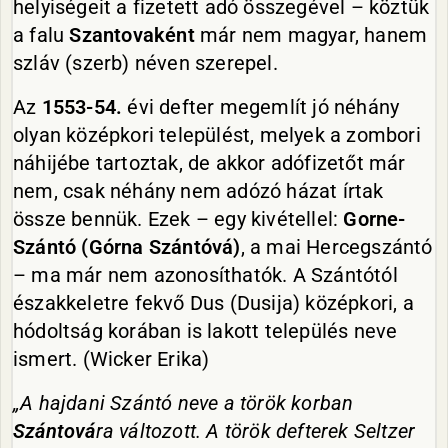
helyiségeit a fizetett adó összegével – köztük
a falu
Szantovaként
már nem magyar, hanem
szláv (szerb) néven szerepel.
Az
1553-54.
évi defter megemlít jó néhány
olyan középkori települést, melyek a zombori
náhijébe tartoztak, de akkor adófizetőt már
nem, csak néhány nem adózó házat írtak
össze bennük. Ezek – egy kivétellel:
Gorne-
Szántó (Górna Szántóvá)
, a mai Hercegszántó
– ma már nem azonosíthatók. A Szántótól
északkeletre fekvő Dus (Dusija) középkori, a
hódoltság korában is lakott település neve
ismert. (Wicker Erika)
„A hajdani Szántó neve a török korban
Szántová
ra változott. A török defterek Seltzer