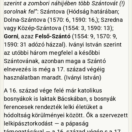
szerint a zombori náhijében több Szántovát (!)
sorolnak fel”
: Szántova (Hódság határában;
Dolna-Szántova (1570: 6, 1590: 16,); Szredna
vagy Közép-Szántova (1554: 3, 1590: 13);
Gorni
, azaz
Felső-Szántó
(1554: 9, 1570: 9,
1590: 31 adózó házzal). Iványi István szerint
az utóbbi három megfelel a későbbi
Szántovának, azonban maga a Szántó
elnevezés is még a 17. század végéig
használatban maradt. (Iványi István)
A 16. század vége felé már katolikus
bosnyákok is laktak Bácskában, s bosnyák
ferencesek rendezték lelki életüket a
hódoltság körülményei között. Ők a szervezett
lelkipásztorkodást — a pápaság
támogatásával — a 16. század végén s a 17.