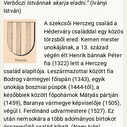
Verbőczi Istvánnak akarja eladni.”
(Iványi
István)
A szekcsői Herczeg család a
Héderváry családdal egy közös
törzsből ered. Kemen mester
unokájának, a 13. század
végén élt Henrik bánnak Péter
fia (1322) lett a Herczeg
család alapítója. Leszármazottai között fia
Bodrog vármegyei főispán (1343), egyik
unokája boszniai püspök (1444-től), a
későbbiek között főpohárnok Mátyás pártján
(1459), Baranya vármegye képviselője (1505),
végül I. Ferdinánd udvarmestere (1527). Ez
után nemsokára a több adományos birtokot
összegyűjtő család kihalt. (Nagy Iván)