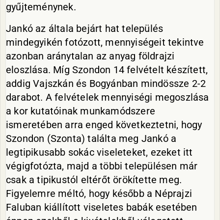
gyűjteménynek.
Jankó az általa bejárt hat település
mindegyikén fotózott, mennyiségeit tekintve
azonban aránytalan az anyag földrajzi
eloszlása. Míg Szondon 14 felvételt készített,
addig Vajszkán és Bogyánban mindössze 2-2
darabot. A felvételek mennyiségi megoszlása
a kor kutatóinak munkamódszere
ismeretében arra enged következtetni, hogy
Szondon (Szonta) találta meg Jankó a
legtipikusabb sokác viseleteket, ezeket itt
végigfotózta, majd a többi településen már
csak a tipikustól eltérőt örökítette meg.
Figyelemre méltó, hogy később a Néprajzi
Faluban kiállított viseletes babák esetében