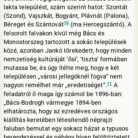
lakta települést, szám szerint hatot: Szontát
(Szond), Vajszkát, Bogyánt, Plávnát (Palona),
10
Béreget és Szántovát
(ma Hercegszántó). A
felsorolt falvakon kívül még Bács és
Monostorszeg tartozott a sokác települések
közé, azonban Jankó törekedett, hogy minden
nemzetiség kultúráját ’ősi’, ’tiszta’ formában
mutassa be, és úgy ítélte meg, hogy e két
településen „városi jellegöknél fogva” nem
11
nagyon remélhet már „eredetiséget”.
A
feladatról ő maga így számol be 1896-ban:
„Bács-Bodrogh vármegye 1894-ben
elhatározta, hogy az ezredéves országos
kiállítás keretében létesítendő néprajzi
faluban bemutat egy sokacz házat a typusos
berendezéssel és néhány híven felöltöztetett