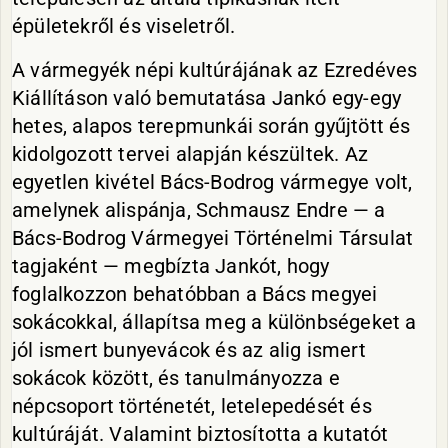
épületekről és viseletről.
A vármegyék népi kultúrájának az Ezredéves
Kiállításon való bemutatása Jankó egy-egy
hetes, alapos terepmunkái során gyűjtött és
kidolgozott tervei alapján készültek. Az
egyetlen kivétel Bács-Bodrog vármegye volt,
amelynek alispánja, Schmausz Endre — a
Bács-Bodrog Vármegyei Történelmi Társulat
tagjaként — megbízta Jankót, hogy
foglalkozzon behatóbban a Bács megyei
sokácokkal, állapítsa meg a különbségeket a
jól ismert bunyevácok és az alig ismert
sokácok között, és tanulmányozza e
népcsoport történetét, letelepedését és
kultúráját. Valamint biztosította a kutatót