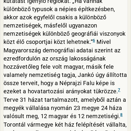
kutatást igénylő régiókat. „Ha vannak
különböző typusok a népies építkezésben,
akkor azok egyfelől csakis a különböző
nemzetiségek, másfelől ugyanazon
nemzetiségek különböző geográfiái viszonyok
6
közt élő csoportjai közt lehetnek.”
Mivel
Magyarország demográfiai adatai szerint az
ezredfordulón az ország lakosságának
hozzávetőleg fele volt magyar, másik fele
valamely nemzetiség tagja, Jankó úgy állította
össze terveit, hogy a Néprajzi Falu képe is
7
ezeket a hovatartozási arányokat tükrözze.
Terve 31 házat tartalmazott, amelyből aztán a
megyék vállalása nyomán 23 megye 24 háza
8
valósult meg, 12 magyar és 12 nemzetiségi.
Torontál vármegye két ház felépítését vállalta,