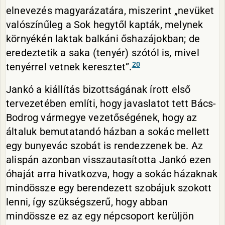
elnevezés magyarázatára, miszerint „nevüket
valószínűleg a Sok hegytől kapták, melynek
környékén laktak balkáni őshazájokban; de
eredeztetik a saka (tenyér) szótól is, mivel
20
tenyérrel vetnek keresztet”.
Jankó a kiállítás bizottságának írott első
tervezetében említi, hogy javaslatot tett Bács-
Bodrog vármegye vezetőségének, hogy az
általuk bemutatandó házban a sokác mellett
egy bunyevác szobát is rendezzenek be. Az
alispán azonban visszautasította Jankó ezen
óhaját arra hivatkozva, hogy a sokác házaknak
mindössze egy berendezett szobájuk szokott
lenni, így szükségszerű, hogy abban
mindössze ez az egy népcsoport kerüljön