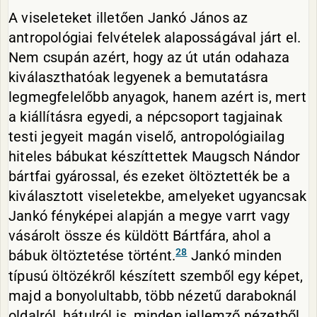
A viseleteket illetően Jankó János az
antropológiai felvételek alaposságával járt el.
Nem csupán azért, hogy az út után odahaza
kiválaszthatóak legyenek a bemutatásra
legmegfelelőbb anyagok, hanem azért is, mert
a kiállításra egyedi, a népcsoport tagjainak
testi jegyeit magán viselő, antropológiailag
hiteles bábukat készíttettek Maugsch Nándor
bártfai gyárossal, és ezeket öltöztették be a
kiválasztott viseletekbe, amelyeket ugyancsak
Jankó fényképei alapján a megye varrt vagy
vásárolt össze és küldött Bártfára, ahol a
28
bábuk öltöztetése történt.
Jankó minden
típusú öltözékről készített szemből egy képet,
majd a bonyolultabb, több nézetű daraboknál
oldalról, hátulról is, minden jellemző nézetből,