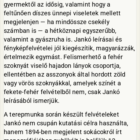
gyermektől az idősig, valamint hogy a
feltűnően díszes ünnepi viseletek mellett
megjelenjen — ha mindössze csekély
számban is — a hétköznapi egyszerűbb,
valamint a gyászruha is. Jankó leírásai és
fényképfelvételei jól kiegészítik, magyarázzák,
értelmezik egymást. Felismerhető a fehér
szoknyát viselő hajadon lányok csoportja,
ellentétben az asszonyok által hordott zöld
vagy vörös szoknyákkal, amelyek színét a
fekete-fehér felvételből nem, csak Jankó
leírásából ismerjük.
A terepmunka során készült felvételeket
Jankó nem csupán kutatási célra használta,
hanem 1894-ben megjelent sokácokról írt