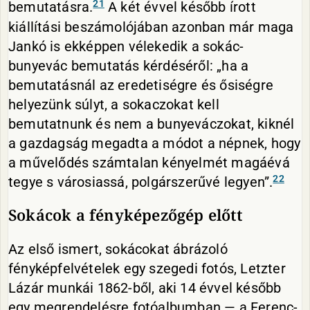
21
bemutatásra.
A két évvel később írott
kiállítási beszámolójában azonban már maga
Jankó is ekképpen vélekedik a sokác-
bunyevác bemutatás kérdéséről: „ha a
bemutatásnál az eredetiségre és ősiségre
helyezünk súlyt, a sokaczokat kell
bemutatnunk és nem a bunyeváczokat, kiknél
a gazdagság megadta a módot a népnek, hogy
a művelődés számtalan kényelmét magáévá
22
tegye s városiassá, polgárszerűvé legyen”.
Sokácok a fényképezőgép előtt
Az első ismert, sokácokat ábrázoló
fényképfelvételek egy szegedi fotós, Letzter
Lázár munkái 1862-ből, aki 14 évvel később
egy megrendelésre fotóalbumban — a Ferenc-