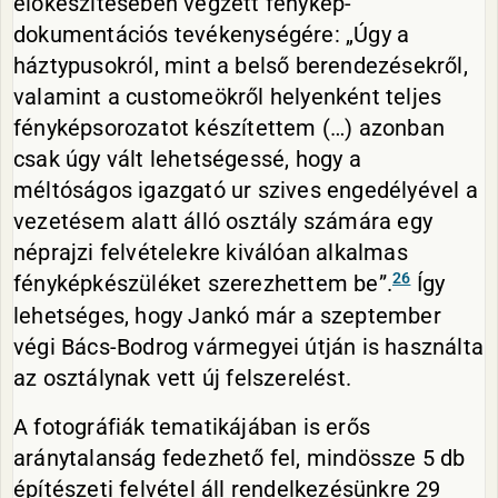
előkészítésében végzett fénykép-
dokumentációs tevékenységére: „Úgy a
háztypusokról, mint a belső berendezésekről,
valamint a customeökről helyenként teljes
fényképsorozatot készítettem (…) azonban
csak úgy vált lehetségessé, hogy a
méltóságos igazgató ur szives engedélyével a
vezetésem alatt álló osztály számára egy
néprajzi felvételekre kiválóan alkalmas
26
fényképkészüléket szerezhettem be”.
Így
lehetséges, hogy Jankó már a szeptember
végi Bács-Bodrog vármegyei útján is használta
az osztálynak vett új felszerelést.
A fotográfiák tematikájában is erős
aránytalanság fedezhető fel, mindössze 5 db
építészeti felvétel áll rendelkezésünkre 29