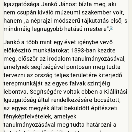
Igazgatósága Jankó Jánost bízta meg, aki
nem csupán kiváló múzeumi szakember volt,
hanem „a néprajzi módszerű tájkutatás első, s
5
mindmáig legnagyobb hatású mestere”.
Jankó a több mint egy évet igénybe vevő
előkészítő munkálatokat 1893-ban kezdte
meg, először az irodalom tanulmányozásával,
amelynek segítségével pontosan meg tudta
tervezni az ország teljes területére kiterjedő
terepmunkáját az egyes falvak szintjéig
lebontva. Segítségére voltak ebben a Kiállítási
Igazgatóság által rendelkezésére bocsátott,
az egyes megyék által beküldött építészeti
fényképfelvételek, amelyek
tanulmányozásával meg tudta határozni a