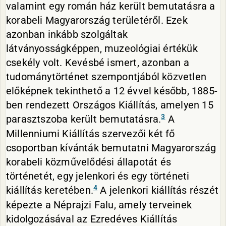
valamint egy román ház került bemutatásra a
korabeli Magyarország területéről. Ezek
azonban inkább szolgáltak
látványosságképpen, muzeológiai értékük
csekély volt. Kevésbé ismert, azonban a
tudománytörténet szempontjából közvetlen
előképnek tekinthető a 12 évvel később, 1885-
ben rendezett Országos Kiállítás, amelyen 15
3
parasztszoba került bemutatásra.
A
Millenniumi Kiállítás szervezői két fő
csoportban kívánták bemutatni Magyarország
korabeli közművelődési állapotát és
történetét, egy jelenkori és egy történeti
4
kiállítás keretében.
A jelenkori kiállítás részét
képezte a Néprajzi Falu, amely terveinek
kidolgozásával az Ezredéves Kiállítás