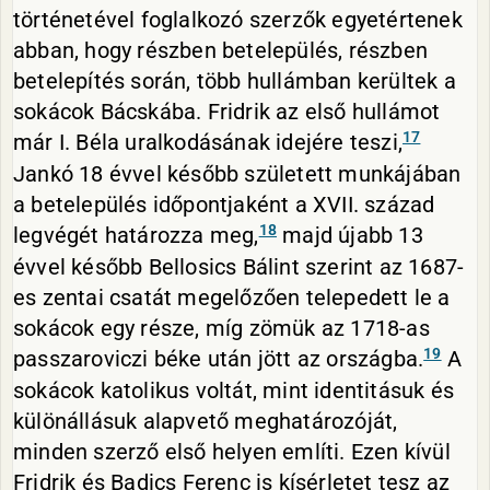
történetével foglalkozó szerzők egyetértenek
abban, hogy részben betelepülés, részben
betelepítés során, több hullámban kerültek a
sokácok Bácskába. Fridrik az első hullámot
17
már I. Béla uralkodásának idejére teszi,
Jankó 18 évvel később született munkájában
a betelepülés időpontjaként a XVII. század
18
legvégét határozza meg,
majd újabb 13
évvel később Bellosics Bálint szerint az 1687-
es zentai csatát megelőzően telepedett le a
sokácok egy része, míg zömük az 1718-as
19
passzaroviczi béke után jött az országba.
A
sokácok katolikus voltát, mint identitásuk és
különállásuk alapvető meghatározóját,
minden szerző első helyen említi. Ezen kívül
Fridrik és Badics Ferenc is kísérletet tesz az