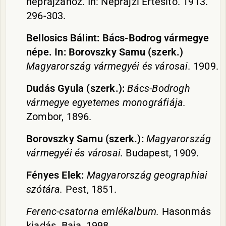
néprajzához. In: Néprajzi Értesítő. 1913.
296-303.
Bellosics Bálint: Bács-Bodrog vármegye
népe. In: Borovszky Samu (szerk.)
Magyarország vármegyéi és városai.
1909.
Dudás Gyula (szerk.):
Bács-Bodrogh
vármegye egyetemes monográfiája.
Zombor, 1896.
Borovszky Samu (szerk.):
Magyarország
vármegyéi és városai.
Budapest, 1909.
Fényes Elek:
Magyarország geographiai
szótára.
Pest, 1851.
Ferenc-csatorna emlékalbum.
Hasonmás
kiadás. Baja, 1998.