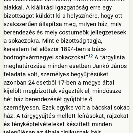
alakkal. A kiállítási igazgatóság erre egy
bizottságot küldött ki a helyszínére, hogy ott
szakszerűen állapítsa meg, milyen ház, mily
berendezés és mely costumeök jellegzetesek
a sokaczokra. Mint e bizottság tagja,
kerestem fel először 1894-ben a bács-
12
bodroghvármegyei sokaczokat”
A tárgylista
meghatározása minden esetben Jankó János
feladata volt, személyes begyűjtésüket
azonban 24 esetből 17-ben a megye által
kijelölt megbízottak végezték el, mindössze
hét ház berendezését gyűjtötte ő
személyesen. Ezek egyike volt a bácskai sokác
ház. A tárgygyűjtés mellett leírásokat, rajzokat
és fényképfelvételeket készített minden
településen az általa tipikusnak ítélt