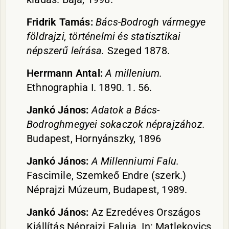
Fridrik Tamás:
Bács-Bodrogh vármegye
földrajzi, történelmi és statisztikai
népszerű leírása.
Szeged 1878.
Herrmann Antal:
A millenium.
Ethnographia I. 1890. 1. 56.
Jankó János:
Adatok a Bács-
Bodroghmegyei sokaczok néprajzához.
Budapest, Hornyánszky, 1896
Jankó János:
A Millenniumi Falu.
Fascimile, Szemkeő Endre (szerk.)
Néprajzi Múzeum, Budapest, 1989.
Jankó János:
Az Ezredéves Országos
Kiállítás Néprajzi Faluja. In: Matlekovics