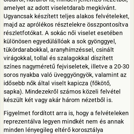
amelyet az adott viseletdarab megkívánt.
Ugyancsak készített teljes alakos felvételeket,
majd az aprólékos résztelekre összpontosítva
részletfotókat. A sokác női viselet esetében
különösen egyedülállóak a sok gyönggyel,
tükördarabokkal, aranyhímzéssel, csinált
virágokkal, tollal és szalagokkal díszített
színes nagyméretű fejviseletek, illetve a 20-30
soros nyakba való üveggyöngyök, valamint az
idősebb nők által viselt kapicza (főkötő,
sapka). Mindezekről számos közeli felvétel
készült két vagy akár három nézetből is.
Figyelmet fordított arra is, hogy a felvételeken
reprezentálva legyen mindkét nem és annak
minden lényegileg eltérő korosztálya