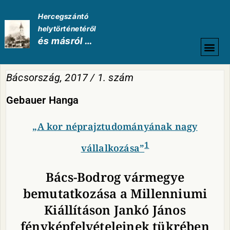
Hercegszántó
helytörténetéről
és másról …
HELYTÖRTÉNETI
Bácsország, 2017 / 1. szám
Gebauer Hanga
„A kor néprajztudományának nagy
1
vállalkozása”
Bács-Bodrog vármegye
bemutatkozása a Millenniumi
Kiállításon Jankó János
fényképfelvételeinek tükrében