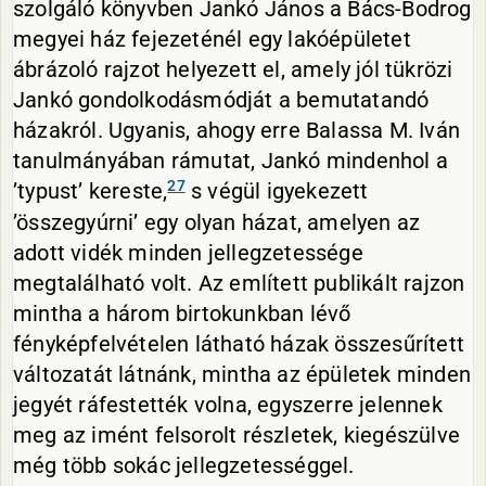
szolgáló könyvben Jankó János a Bács-Bodrog
megyei ház fejezeténél egy lakóépületet
ábrázoló rajzot helyezett el, amely jól tükrözi
Jankó gondolkodásmódját a bemutatandó
házakról. Ugyanis, ahogy erre Balassa M. Iván
tanulmányában rámutat, Jankó mindenhol a
27
’typust’ kereste,
s végül igyekezett
’összegyúrni’ egy olyan házat, amelyen az
adott vidék minden jellegzetessége
megtalálható volt. Az említett publikált rajzon
mintha a három birtokunkban lévő
fényképfelvételen látható házak összesűrített
változatát látnánk, mintha az épületek minden
jegyét ráfestették volna, egyszerre jelennek
meg az imént felsorolt részletek, kiegészülve
még több sokác jellegzetességgel.