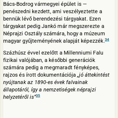
Bács-Bodrog vármegyei épület is —
penészedni kezdett, ami veszélyeztette a
bennük lévő berendezési tárgyakat. Ezen
tárgyakat pedig Jankó már megszerezte a
Néprajzi Osztály számára, hogy a múzeum
34
magyar gyűjteményének alapját képezzék.
Százhúsz évvel ezelőtt a Millenniumi Falu
fizikai valójában, a későbbi generációk
számára pedig a megmaradt fényképes,
rajzos és írott dokumentációja
„jó áttekintést
nyújtanak az 1890-es évek falvainak
állapotáról, így a nemzetiségek néprajzi
35
helyzetéről is”