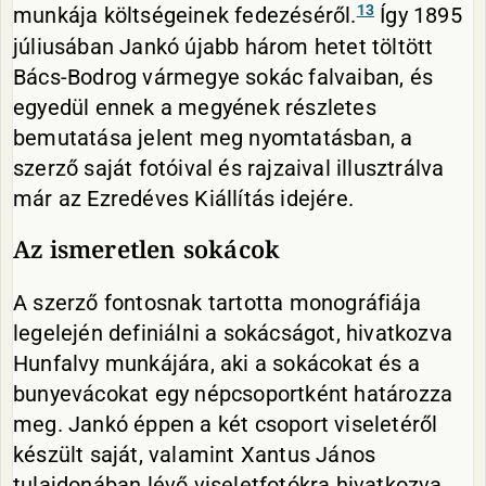
13
munkája költségeinek fedezéséről.
Így 1895
júliusában Jankó újabb három hetet töltött
Bács-Bodrog vármegye sokác falvaiban, és
egyedül ennek a megyének részletes
bemutatása jelent meg nyomtatásban, a
szerző saját fotóival és rajzaival illusztrálva
már az Ezredéves Kiállítás idejére.
Az ismeretlen sokácok
A szerző fontosnak tartotta monográfiája
legelején definiálni a sokácságot, hivatkozva
Hunfalvy munkájára, aki a sokácokat és a
bunyevácokat egy népcsoportként határozza
meg. Jankó éppen a két csoport viseletéről
készült saját, valamint Xantus János
tulajdonában lévő viseletfotókra hivatkozva