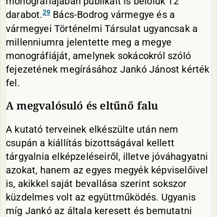
monográfiájában publikált is belőlük 12
29
darabot.
Bács-Bodrog vármegye és a
vármegyei Történelmi Társulat ugyancsak a
millenniumra jelentette meg a megye
monográfiáját, amelynek sokácokról szóló
fejezetének megírásához Jankó Jánost kérték
fel.
A megvalósuló és eltűnő falu
A kutató terveinek elkészülte után nem
csupán a kiállítás bizottságával kellett
tárgyalnia elképzeléseiről, illetve jóváhagyatni
azokat, hanem az egyes megyék képviselőivel
is, akikkel saját bevallása szerint sokszor
küzdelmes volt az együttműködés. Ugyanis
míg Jankó az általa keresett és bemutatni