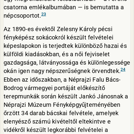
csatorna emlékalbumában — is bemutatta a
23
népcsoportot.
Az 1890-es évektől Zelesny Károly pécsi
fényképész sokácokról készült felvételei
képeslapokon is terjedtek különböző hazai és
külföldi kiadásokban, és a női fejviselet
gazdagsága, látványossága és különlegessége
24
okán igen nagy népszerűségnek örvendtek.
Ebben az időszakban, a Néprajzi Falu Bács-
Bodrog vármegyei portáját előkészítő
terepmunkák során készült Jankó Jánosnak a
Néprajzi Múzeum Fényképgyűjteményében
őrzött 34 darab bácskai felvétele, amelyek
elenyésző számú kivételtől eltekintve e
vidékről készült legkorábbi felvételei a