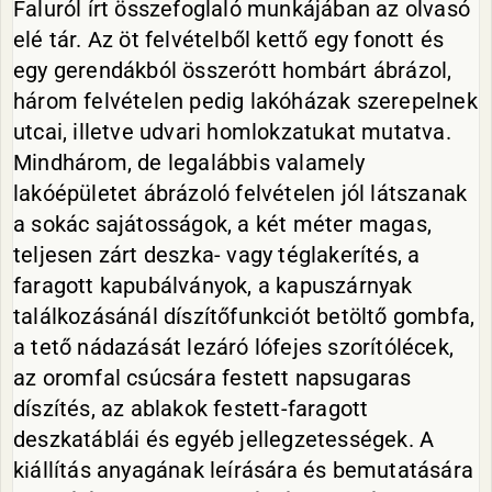
Faluról írt összefoglaló munkájában az olvasó
elé tár. Az öt felvételből kettő egy fonott és
egy gerendákból összerótt hombárt ábrázol,
három felvételen pedig lakóházak szerepelnek
utcai, illetve udvari homlokzatukat mutatva.
Mindhárom, de legalábbis valamely
lakóépületet ábrázoló felvételen jól látszanak
a sokác sajátosságok, a két méter magas,
teljesen zárt deszka- vagy téglakerítés, a
faragott kapubálványok, a kapuszárnyak
találkozásánál díszítőfunkciót betöltő gombfa,
a tető nádazását lezáró lófejes szorítólécek,
az oromfal csúcsára festett napsugaras
díszítés, az ablakok festett-faragott
deszkatáblái és egyéb jellegzetességek. A
kiállítás anyagának leírására és bemutatására