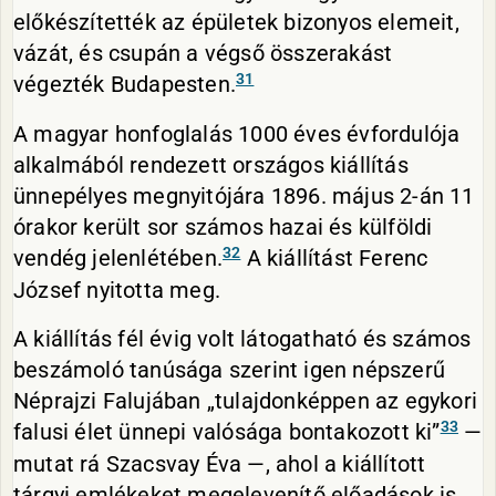
előkészítették az épületek bizonyos elemeit,
vázát, és csupán a végső összerakást
31
végezték Budapesten.
A magyar honfoglalás 1000 éves évfordulója
alkalmából rendezett országos kiállítás
ünnepélyes megnyitójára 1896. május 2-án 11
órakor került sor számos hazai és külföldi
32
vendég jelenlétében.
A kiállítást Ferenc
József nyitotta meg.
A kiállítás fél évig volt látogatható és számos
beszámoló tanúsága szerint igen népszerű
Néprajzi Falujában „tulajdonképpen az egykori
33
falusi élet ünnepi valósága bontakozott ki”
—
mutat rá Szacsvay Éva —, ahol a kiállított
tárgyi emlékeket megelevenítő előadások is