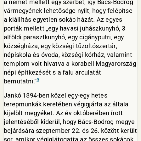
a német mellett egy szerbét, így Bács-Bodrog
vármegyének lehetősége nyílt, hogy felépítse
a kiállítás egyetlen sokác házát. Az egyes
porták mellett „egy havasi juhászkunyhó, 3
alföldi parasztkunyhó, egy cigányputri, egy
községháza, egy községi tűzoltószertár,
népiskola és óvoda, községi kórház, valamint
templom volt hivatva a korabeli Magyarország
népi építkezését s a falu arculatát
9
bemutatni.”
Jankó 1894-ben közel egy-egy hetes
terepmunkák keretében végigjárta az általa
kijelölt megyéket. Az év októberében írott
jelentéséből kiderül, hogy Bács-Bodrog megye
bejárására szeptember 22. és 26. között került
sor, amikor végiglátogatta az összes sokácok