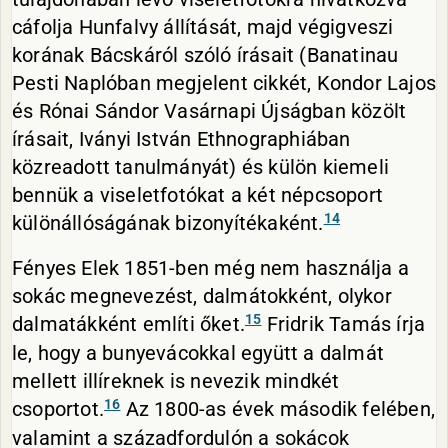
cáfolja Hunfalvy állítását, majd végigveszi
korának Bácskáról szóló írásait (Banatinau
Pesti Naplóban megjelent cikkét, Kondor Lajos
és Rónai Sándor Vasárnapi Újságban közölt
írásait, Iványi István Ethnographiában
közreadott tanulmányát) és külön kiemeli
bennük a viseletfotókat a két népcsoport
14
különállóságának bizonyítékaként.
Fényes Elek 1851-ben még nem használja a
sokác megnevezést, dalmátokként, olykor
15
dalmatákként említi őket.
Fridrik Tamás írja
le, hogy a bunyevácokkal együtt a dalmát
mellett illíreknek is nevezik mindkét
16
csoportot.
Az 1800-as évek második felében,
valamint a századfordulón a sokácok