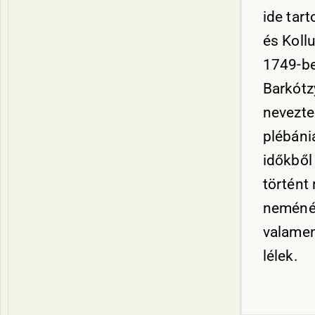
ide tar
és Koll
1749-be
Barkótz
nevezte 
plébáni
időkből
történt
neménél
valamen
lélek.