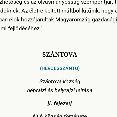
zhetőség és az olvasmányosság szempontjait t
dőknek. Az életre keltett múltból kitűnik, hogy 
an élők hozzájárultak Magyarország gazdasági
lmi fejlődéséhez.”
SZÁNTOVA
(HERCEGSZÁNTÓ)
Szántova község
néprajzi és helyrajzi leírása
[I. fejezet]
A) A község története