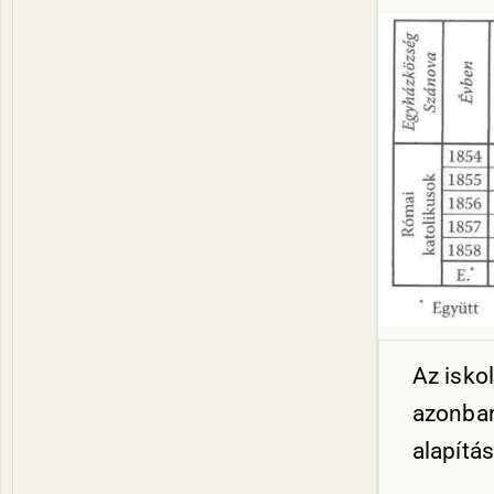
Az isko
azonban
alapítás