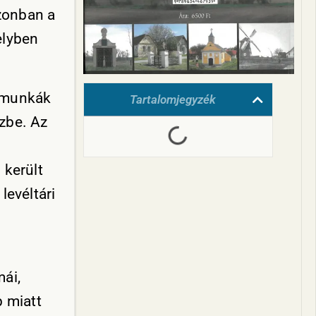
azonban a
elyben
a munkák
Tartalomjegyzék
zbe. Az
 került
levéltári
ái,
p miatt