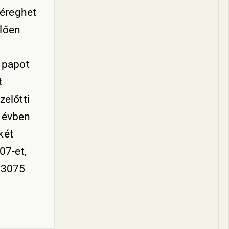
Béreghet
elően
i papot
t
zelőtti
. évben
két
07-et,
n 3075