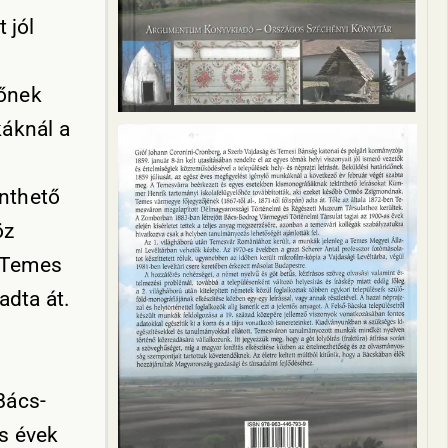
 jól
dőnek
káknál a
nthető
öz
, Temes
adta át.
Bács-
s évek