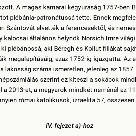
tozott. A magas kamarai kegyuraság 1757-ben 
utot plébánia-patronátussá tette. Ennek megfel
n Szántovát elvették a ferencesektől, és nemes
y kalocsai általános helynök Norsich Imre világ
ki plébánossá, aki Béregh és Kollut filiákat sajá
áik megalapításáig, azaz 1752-ig igazgatta. Az e
 a lakosság száma ismeretlen, jelenleg az 1857
 népszámlálás szerint ez kiteszi a sokácok mind
 a 2013-at, a magyarok mindkét neménél az 11
nyien római katolikusok, izraelita 57, összese
IV. fejezet a)-hoz