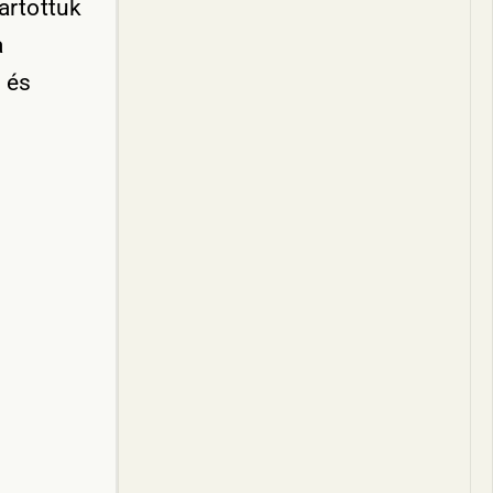
artottuk
a
 és