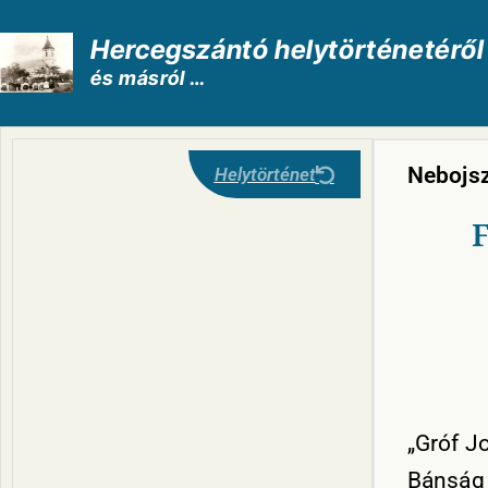
Hercegszántó helytörténetéről
és másról …
Nebojsz
Helytörténet
F
„Gróf J
Bánság 