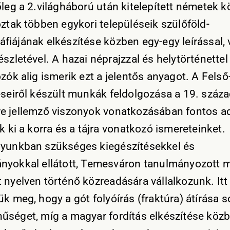
őleg a 2.világháború után kitelepített németek k
oztak többen egykori településeik szülőföld-
fiájának elkészítése közben egy-egy leírással,
szletével. A hazai néprajzzal és helytörténettel
ozók alig ismerik ezt a jelentős anyagot. A Fels
éseiről készült munkák feldolgozása a 19. száz
e jellemző viszonyok vonatkozásában fontos a
k ki a korra és a tájra vonatkozó ismereteinket.
yunkban szükséges kiegészítésekkel és
nyokkal ellátott, Temesváron tanulmányozott
 nyelven történő közreadására vállalkozunk. Itt
ük meg, hogy a gót folyóírás (fraktúra) átírása 
űséget, míg a magyar fordítás elkészítése köz