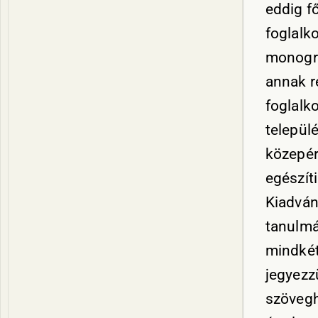
eddig f
foglalk
monográ
annak ré
foglalk
települ
közepér
egészíti
Kiadván
tanulmá
mindkét
jegyezz
szövegh