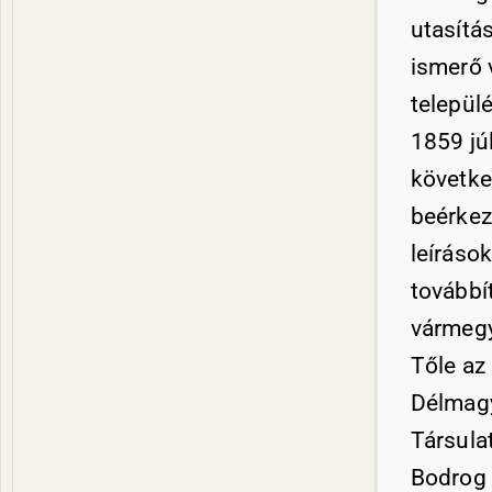
utasítás
ismerő 
települé
1859 jú
követke
beérkez
leíráso
továbbí
vármegy
Tőle az
Délmagy
Társula
Bodrog 