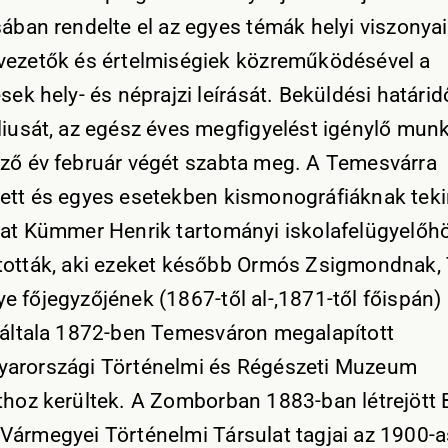
ában rendelte el az egyes témák helyi viszonyait
vezetők és értelmiségiek közreműködésével a
sek hely- és néprajzi leírását. Beküldési határi
liusát, az egész éves megfigyelést igénylő mun
ző év február végét szabta meg. A Temesvárra
ett és egyes esetekben kismonográfiáknak teki
kat Kümmer Henrik tartományi iskolafelügyelőh
tották, aki ezeket később Ormós Zsigmondnak
e főjegyzőjének (1867-től al-,1871-től főispán) 
 általa 1872-ben Temesváron megalapított
arországi Történelmi és Régészeti Muzeum
thoz kerültek. A Zomborban 1883-ban létrejött 
Vármegyei Történelmi Társulat tagjai az 1900-a