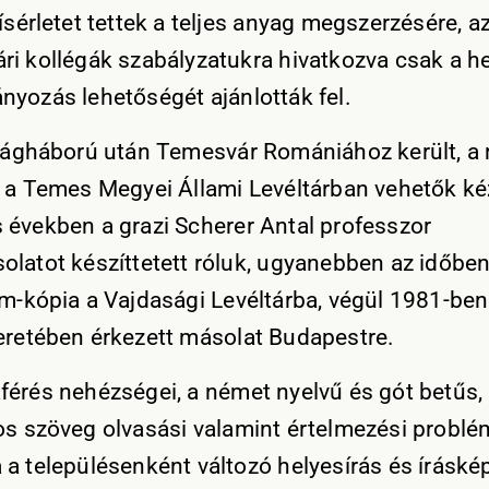
kísérletet tettek a teljes anyag megszerzésére, 
ri kollégák szabályzatukra hivatkozva csak a h
nyozás lehetőségét ajánlották fel.
ilágháború után Temesvár Romániához került, 
g a Temes Megyei Állami Levéltárban vehetők ké
 években a grazi Scherer Antal professzor
olatot készíttetett róluk, ugyanebben az időben
lm-kópia a Vajdasági Levéltárba, végül 1981-ben 
eretében érkezett másolat Budapestre.
férés nehézségei, a német nyelvű és gót betűs,
os szöveg olvasási valamint értelmezési problém
 a településenként változó helyesírás és íráské