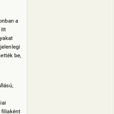
zonban a
itt
gyakat
jelenlegi
ették be,
llású,
iai
filiaként