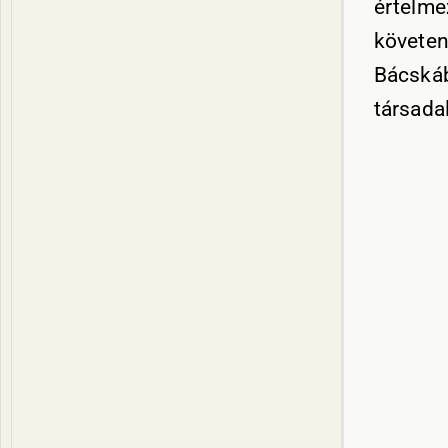
értelme
követen
Bácskáb
társada