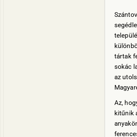
Szántov
segédle
települ
különbö
tártak 
sokác l
az utol
Magyaro
Az, hogy
kitűnik 
anyakön
ference