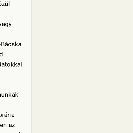
özül
 vagy
ő-Bácska
ad
datokkal
 munkák
sorána
ben az