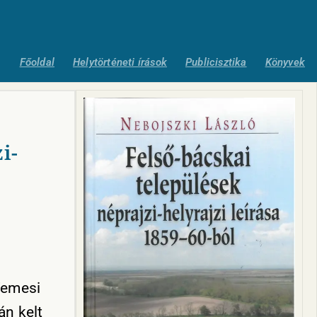
Főoldal
Helytörténeti írások
Publicisztika
Könyvek
i-
Temesi
án kelt