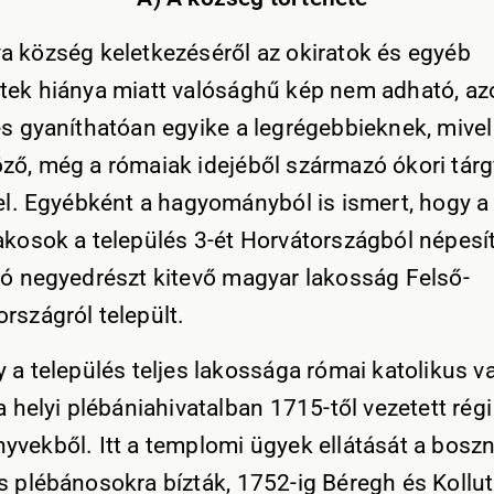
a község keletkezéséről az okiratok és egyéb
tek hiánya miatt valósághű kép nem adható, a
és gyaníthatóan egyike a legrégebbieknek, mivel 
ző, még a rómaiak idejéből származó ókori tár
fel. Egyébként a hagyományból is ismert, hogy a 
akosok a település 3-ét Horvátországból népesít
só negyedrészt kitevő magyar lakosság Felső-
rszágról települt.
 a település teljes lakossága római katolikus va
a helyi plébániahivatalban 1715-től vezetett régi
yvekből. Itt a templomi ügyek ellátását a boszn
s plébánosokra bízták, 1752-ig Béregh és Kollut 