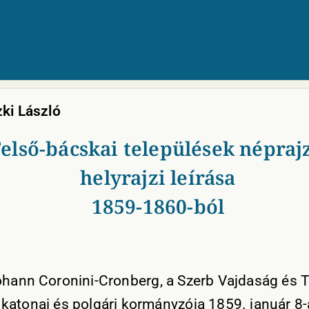
ki
László
első-bácskai települések néprajz
helyrajzi leírása
1859-1860-ból
ohann Coronini-Cronberg, a Szerb Vajdaság és 
katonai és polgári kormányzója 1859. január 8-