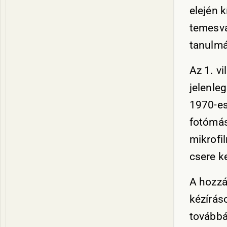
elején 
temesvá
tanulmá
Az 1. v
jelenle
1970-es
fotómás
mikrofi
csere k
A hozzá
kézírás
továbbá