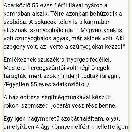
Adatközlő 55 éves fiérfi fiával nyáron a
kamrában alszik. Télre azonban behúzódik a
szobába. A sokacok télen is a kamrában
alusznak, szunyogháló alatt. Magyaroknak is
volt szunyoghálós ágyak, már akinek volt. Aki
szegény volt, az „verte a szúnyogokat kézzel.”
Emlékeznek szuszékra, nyerges fedéllel.
Mestere hercegszántói volt, régi öregek
faragták, mert azok mindent tudtak faragni.
/Egyetlen 55 éves adatközlőtől./
A ház építése segítségmunkával készült,
rokon, szomszéd, jóbarát vesz rész benne.
Egy igen nagyméretű szobát találtam, olyat,
amelyikben 4 ágy könnyen elfért, mellette igen