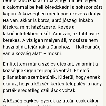
fedele látszik ki az utcára, így minden egyes
alkalommal be kell kéredzkedni a sokszor zárt
kapun. A községben meglepően kevés a kutya.
Ha van, akkor is korcs, apró jószág, inkább
játékra, mint házőrzésre. Kevés a
lakóépületekben a kút. Ami van, az többnyire
kerekes. A víz igen mélyen áll, mosásra nem
használják, lejárnak a Dunához, – Holtdunaág
van a község alatt – mosni.
Említettem már a széles utcákat, valamint a
községnek igen terjengős voltát. Ez első
pillanatban szembetűnik. Kiderül, hogy ennek
oka az, hogy a község kertes település, a nagy
porták eredetileg szállások voltak.
A község egykés, gyerek az utcán csak akkor