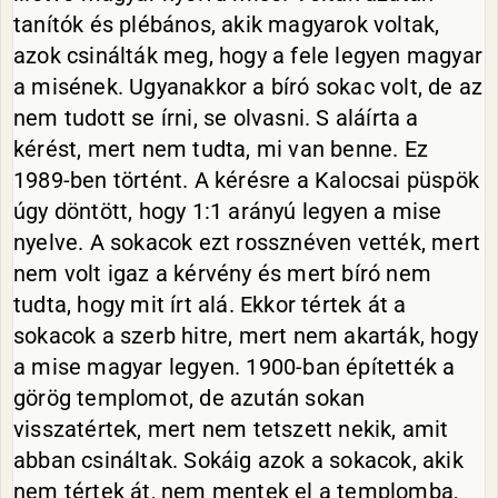
tanítók és plébános, akik magyarok voltak,
azok csinálták meg, hogy a fele legyen magyar
a misének. Ugyanakkor a bíró sokac volt, de az
nem tudott se írni, se olvasni. S aláírta a
kérést, mert nem tudta, mi van benne. Ez
1989-ben történt. A kérésre a Kalocsai püspök
úgy döntött, hogy 1:1 arányú legyen a mise
nyelve. A sokacok ezt rossznéven vették, mert
nem volt igaz a kérvény és mert bíró nem
tudta, hogy mit írt alá. Ekkor tértek át a
sokacok a szerb hitre, mert nem akarták, hogy
a mise magyar legyen. 1900-ban építették a
görög templomot, de azután sokan
visszatértek, mert nem tetszett nekik, amit
abban csináltak. Sokáig azok a sokacok, akik
nem tértek át, nem mentek el a templomba,