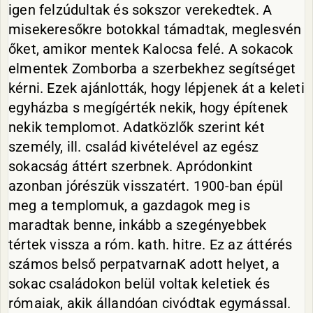
igen felzúdultak és sokszor verekedtek. A
misekeresőkre botokkal támadtak, meglesvén
őket, amikor mentek Kalocsa felé. A sokacok
elmentek Zomborba a szerbekhez segítséget
kérni. Ezek ajánlották, hogy lépjenek át a keleti
egyházba s megígérték nekik, hogy építenek
nekik templomot. Adatközlők szerint két
személy, ill. család kivételével az egész
sokacság áttért szerbnek. Apródonkint
azonban jórészük visszatért. 1900-ban épül
meg a templomuk, a gazdagok meg is
maradtak benne, inkább a szegényebbek
tértek vissza a róm. kath. hitre. Ez az áttérés
számos belső perpatvarnaK adott helyet, a
sokac családokon belül voltak keletiek és
rómaiak, akik állandóan civódtak egymással.