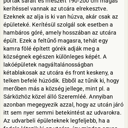
porták saralt és meszelt 190-200 cm magas
kerítéssel vannak az utcára elrekesztve.
Ezeknek az alja is ki van húzva, akár csak az
épületeké. Kerítésül szolgál sok esetben a
hambáros góré, amely hosszában az utcára
épült. Ezek a feltűnő magasra, tehát egy
kamra fölé épített górék adják meg a
községnek egészen különleges képét. A
lakóépületek nagyáltalánosságban
kétablakosak az utcára és front keskeny, a
telken befelé húzódik. Ebből az tűnik ki, hogy
merőben más a község jellege, mint pl. a
Sárközhöz közel álló Szeremléé. Annyiban
azonban megegyezik azzal, hogy az utcán járó
itt sem nyer semmi betekintést az udvarokra.
Az udvarbeli épületeknek legfeljebb, ha a