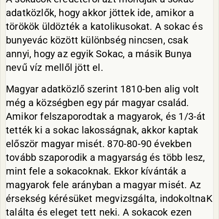
adatközlők, hogy akkor jöttek ide, amikor a
törökök üldözték a katolikusokat. A sokac és
bunyevác között különbség nincsen, csak
annyi, hogy az egyik Sokac, a másik Bunya
nevű víz mellől jött el.
Magyar adatközlő szerint 1810-ben alig volt
még a községben egy pár magyar család.
Amikor felszaporodtak a magyarok, és 1/3-át
tették ki a sokac lakosságnak, akkor kaptak
először magyar misét. 870-80-90 években
tovább szaporodik a magyarság és több lesz,
mint fele a sokacoknak. Ekkor kívánták a
magyarok fele arányban a magyar misét. Az
érsekség kérésüket megvizsgálta, indokoltnaK
találta és eleget tett neki. A sokacok ezen