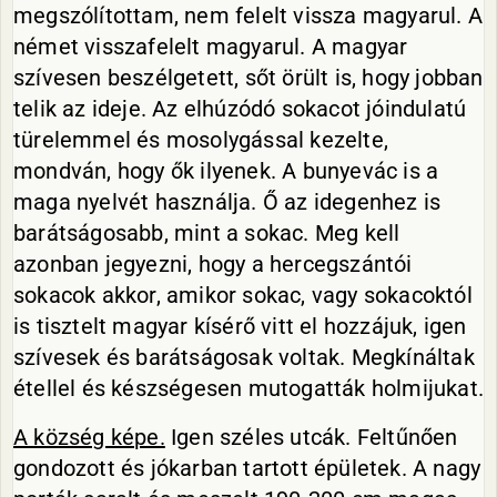
megszólítottam, nem felelt vissza magyarul. A
német visszafelelt magyarul. A magyar
szívesen beszélgetett, sőt örült is, hogy jobban
telik az ideje. Az elhúzódó sokacot jóindulatú
türelemmel és mosolygással kezelte,
mondván, hogy ők ilyenek. A bunyevác is a
maga nyelvét használja. Ő az idegenhez is
barátságosabb, mint a sokac. Meg kell
azonban jegyezni, hogy a hercegszántói
sokacok akkor, amikor sokac, vagy sokacoktól
is tisztelt magyar kísérő vitt el hozzájuk, igen
szívesek és barátságosak voltak. Megkínáltak
étellel és készségesen mutogatták holmijukat.
A község képe.
Igen széles utcák. Feltűnően
gondozott és jókarban tartott épületek. A nagy