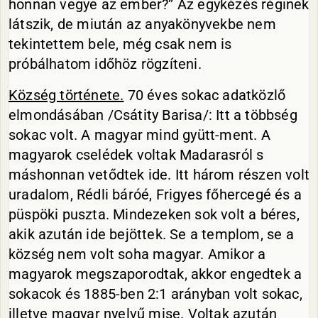
honnan vegye az ember?” Az egykézés réginek
látszik, de miután az anyakönyvekbe nem
tekintettem bele, még csak nem is
próbálhatom időhöz rögzíteni.
Község története.
70 éves sokac adatközlő
elmondásában /Csátity Barisa/: Itt a többség
sokac volt. A magyar mind gyütt-ment. A
magyarok cselédek voltak Madarasról s
máshonnan vetődtek ide. Itt három részen volt
uradalom, Rédli báróé, Frigyes főhercegé és a
püspöki puszta. Mindezeken sok volt a béres,
akik azután ide bejöttek. Se a templom, se a
község nem volt soha magyar. Amikor a
magyarok megszaporodtak, akkor engedtek a
sokacok és 1885-ben 2:1 arányban volt sokac,
illetve magyar nyelvű mise. Voltak azután