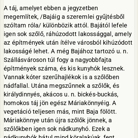
A táj, amelyet ebben a jegyzetben
megemlítek, /Bajáig a szeremlei gyűjtésből
szóltam róla/ különbözik attól. Bajától lefele
igen sok szőlő, ráhúzodott lakossággal, amely
az építmények után ítélve városból kihúzódott
lakosságé lehet. A még Bajához tartozó u. n.
Szállásvároson túl fogy a nagyobbfajta
építmények száma, és kis kunyhók lesznek.
Vannak kóter szerűhajlékok is a szőlőben
nádfallal. Utána megszűnnek a szőlők, és
királydinnyés, akácos u. n. bickés-buckás,
homokos táj jön egész Máriakönnyéig. A
vegetáció teljesen más, mint Baja fölött.
Máriakönnye után újra szőlők jönnek, a
szőlőkben igen sok nádkunyhó. Ezek a
nádkunyhók hátul mind köralakúak, fent