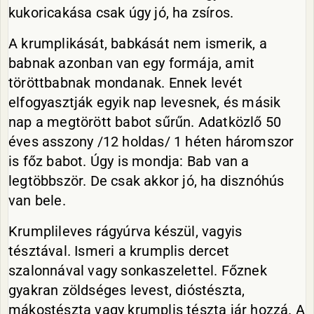
kukoricakása csak úgy jó, ha zsíros.
A krumplikását, babkását nem ismerik, a
babnak azonban van egy formája, amit
töröttbabnak mondanak. Ennek levét
elfogyasztják egyik nap levesnek, és másik
nap a megtörött babot sűrűn. Adatközlő 50
éves asszony /12 holdas/ 1 héten háromszor
is főz babot. Úgy is mondja: Bab van a
legtöbbször. De csak akkor jó, ha disznóhús
van bele.
Krumplileves rágyúrva készül, vagyis
tésztával. Ismeri a krumplis dercet
szalonnával vagy sonkaszelettel. Főznek
gyakran zöldséges levest, dióstészta,
mákostészta vagy krumplis tészta jár hozzá. A