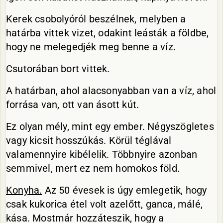
Kerek csobolyóról beszélnek, melyben a
határba vittek vizet, odakint leásták a földbe,
hogy ne melegedjék meg benne a víz.
Csutorában bort vittek.
A határban, ahol alacsonyabban van a víz, ahol
forrása van, ott van ásott kút.
Ez olyan mély, mint egy ember. Négyszögletes
vagy kicsit hosszúkás. Körül téglával
valamennyire kibélelik. Többnyire azonban
semmivel, mert ez nem homokos föld.
Konyha.
Az 50 évesek is úgy emlegetik, hogy
csak kukorica étel volt azelőtt, ganca, málé,
kása. Mostmár hozzáteszik, hogy a