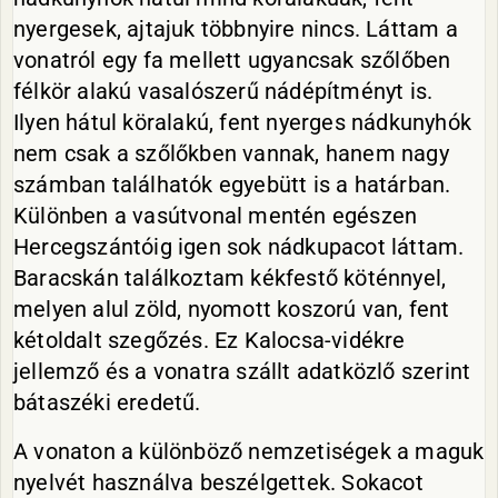
nyergesek, ajtajuk többnyire nincs. Láttam a
vonatról egy fa mellett ugyancsak szőlőben
félkör alakú vasalószerű nádépítményt is.
Ilyen hátul köralakú, fent nyerges nádkunyhók
nem csak a szőlőkben vannak, hanem nagy
számban találhatók egyebütt is a határban.
Különben a vasútvonal mentén egészen
Hercegszántóig igen sok nádkupacot láttam.
Baracskán találkoztam kékfestő köténnyel,
melyen alul zöld, nyomott koszorú van, fent
kétoldalt szegőzés. Ez Kalocsa-vidékre
jellemző és a vonatra szállt adatközlő szerint
bátaszéki eredetű.
A vonaton a különböző nemzetiségek a maguk
nyelvét használva beszélgettek. Sokacot