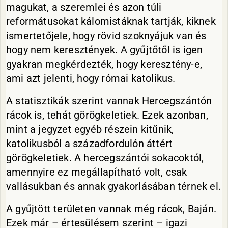
magukat, a szeremlei és azon túli
reformátusokat kálomistáknak tartják, kiknek
ismertetőjele, hogy rövid szoknyájuk van és
hogy nem keresztények. A gyűjtőtől is igen
gyakran megkérdezték, hogy keresztény-e,
ami azt jelenti, hogy római katolikus.
A statisztikák szerint vannak Hercegszántón
rácok is, tehát görögkeletiek. Ezek azonban,
mint a jegyzet egyéb részein kitűnik,
katolikusból a századfordulón áttért
görögkeletiek. A hercegszántói sokacoktól,
amennyire ez megállapítható volt, csak
vallásukban és annak gyakorlásában térnek el.
A gyűjtött területen vannak még rácok, Baján.
Ezek már – értesülésem szerint – igazi