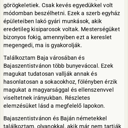
görögkeletiek. Csak kevés egyedükkel volt
módomban beszélhetni. Ezek a szerb egyház
épületeiben lakó gyári munkások, akik
eredetileg kisiparosok voltak. Mesterségüket
bizonyos fokig, amennyiben ezt a kereslet
megengedi, ma is gyakorolják.
Találkoztam Baja városában és
Bajaszentistvánon több bunyeváccal. Ezek
magukat tudatosan vallják annak és
hasonlatosan a sokacokhoz, fölényben érzik
magukat a magyarsággal és ellenszenvvel
viseltetnek irányukban. Részletes
elemzésüket lásd a megfelelő lapokon.
Bajaszentistvánon és Baján németekkel
találkoztam, olyanokkal, akik már nem tartják