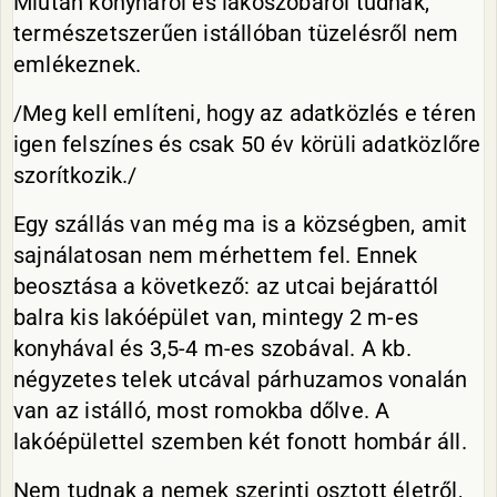
Miután konyháról és lakószobáról tudnak,
természetszerűen istállóban tüzelésről nem
emlékeznek.
/Meg kell említeni, hogy az adatközlés e téren
igen felszínes és csak 50 év körüli adatközlőre
szorítkozik./
Egy szállás van még ma is a községben, amit
sajnálatosan nem mérhettem fel. Ennek
beosztása a következő: az utcai bejárattól
balra kis lakóépület van, mintegy 2 m-es
konyhával és 3,5-4 m-es szobával. A kb.
négyzetes telek utcával párhuzamos vonalán
van az istálló, most romokba dőlve. A
lakóépülettel szemben két fonott hombár áll.
Nem tudnak a nemek szerinti osztott életről,