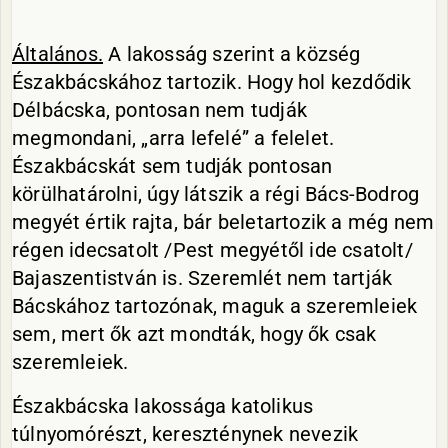
Általános.
A lakosság szerint a község
Északbácskához tartozik. Hogy hol kezdődik
Délbácska, pontosan nem tudják
megmondani, „arra lefelé” a felelet.
Északbácskát sem tudják pontosan
körülhatárolni, úgy látszik a régi Bács-Bodrog
megyét értik rajta, bár beletartozik a még nem
régen idecsatolt /Pest megyétől ide csatolt/
Bajaszentistván is. Szeremlét nem tartják
Bácskához tartozónak, maguk a szeremleiek
sem, mert ők azt mondták, hogy ők csak
szeremleiek.
Északbácska lakossága katolikus
túlnyomórészt, kereszténynek nevezik