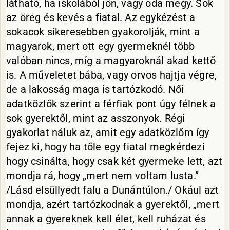
látható, ha iskolából jön, vagy oda megy. Sok
az öreg és kevés a fiatal. Az egykézést a
sokacok sikeresebben gyakorolják, mint a
magyarok, mert ott egy gyermeknél több
valóban nincs, míg a magyaroknál akad kettő
is. A műveletet bába, vagy orvos hajtja végre,
de a lakosság maga is tartózkodó. Női
adatközlők szerint a férfiak pont úgy félnek a
sok gyerektől, mint az asszonyok. Régi
gyakorlat náluk az, amit egy adatközlőm így
fejez ki, hogy ha tőle egy fiatal megkérdezi
hogy csinálta, hogy csak két gyermeke lett, azt
mondja rá, hogy „mert nem voltam lusta.”
/Lásd elsüllyedt falu a Dunántúlon./ Okául azt
mondja, azért tartózkodnak a gyerektől, „mert
annak a gyereknek kell élet, kell ruházat és