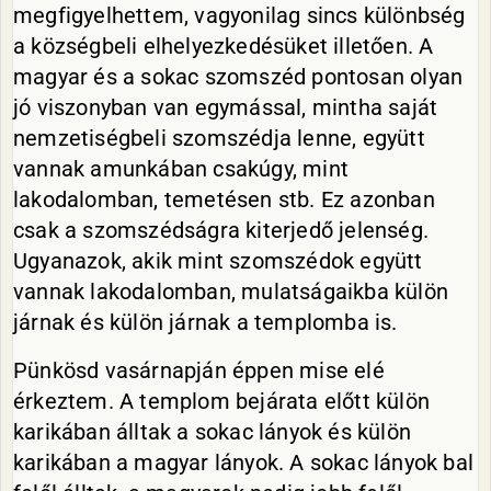
megfigyelhettem, vagyonilag sincs különbség
a községbeli elhelyezkedésüket illetően. A
magyar és a sokac szomszéd pontosan olyan
jó viszonyban van egymással, mintha saját
nemzetiségbeli szomszédja lenne, együtt
vannak amunkában csakúgy, mint
lakodalomban, temetésen stb. Ez azonban
csak a szomszédságra kiterjedő jelenség.
Ugyanazok, akik mint szomszédok együtt
vannak lakodalomban, mulatságaikba külön
járnak és külön járnak a templomba is.
Pünkösd vasárnapján éppen mise elé
érkeztem. A templom bejárata előtt külön
karikában álltak a sokac lányok és külön
karikában a magyar lányok. A sokac lányok bal