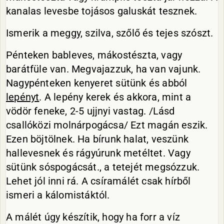
kanalas levesbe tojásos galuskát tesznek.
Ismerik a meggy, szilva, szőlő és tejes szószt.
Pénteken bableves, mákostészta, vagy
barátfüle van. Megvajazzuk, ha van vajunk.
Nagypénteken kenyeret sütünk és abból
lepényt
. A lepény kerek és akkora, mint a
vödör feneke, 2-5 ujjnyi vastag. /Lásd
csallóközi molnárpogácsa/ Ezt magán eszik.
Ezen böjtölnek. Ha bírunk halat, veszünk
hallevesnek és rágyúrunk metéltet. Vagy
sütünk sóspogácsát., a tetejét megsózzuk.
Lehet jól inni rá. A csíramálét csak hírből
ismeri a kálomistáktól.
A málét úgy készítik, hogy ha forr a víz