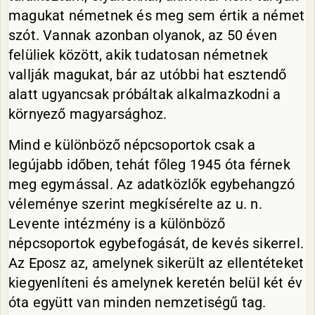
magukat németnek és meg sem értik a német
szót. Vannak azonban olyanok, az 50 éven
felüliek között, akik tudatosan németnek
vallják magukat, bár az utóbbi hat esztendő
alatt ugyancsak próbáltak alkalmazkodni a
környező magyarsághoz.
Mind e különböző népcsoportok csak a
legújabb időben, tehát főleg 1945 óta férnek
meg egymással. Az adatközlők egybehangzó
véleménye szerint megkísérelte az u. n.
Levente intézmény is a különböző
népcsoportok egybefogását, de kevés sikerrel.
Az Eposz az, amelynek sikerült az ellentéteket
kiegyenlíteni és amelynek keretén belül két év
óta együtt van minden nemzetiségű tag.