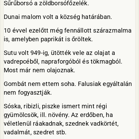
Sűrűborsó a zöldborsófőzelék.
Dunai malom volt a község határában.
10 évvel ezelőtt még fennállott szárazmalma
is, amelyben paprikát is őröltek.
Sutu volt 949-ig, ütötték vele az olajat a
vadrepcéből, napraforgóból és tökmagból.
Most már nem olajoznak.
Gombát nem ettem soha. Falusiak egyáltalán
nem fogyasztják.
Sóska, ribizli, piszke ismert mint régi
gyümölcsök, ill. növény. Az erdőben, ha
véletlenül ráakadnak, szednek vadkörtét,
vadalmát, szedret stb.