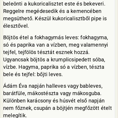
beleönti a kukoricalisztet este és bekeveri.
Reggelre megédesedik és a kemencében
megsüthető. Készül kukoricalisztből pipe is
élesztővel.
Böjtös étel a fokhagymás leves: fokhagyma,
só és paprika van a vízben, meg valamennyi
tejfel, tejfölös tésztát esznek hozzá.
Ugyancsak böjtös a krumplicsipedett sóba,
vízbe. Hagyma, paprika só a vízben, tészta
bele és tejfel: bőjti leves.
Ádám Éva napján halleves vagy bableves,
barátfüle, mákostészta vagy mákosguba.
Különben karácsony és húsvét első napján
nem főznek, csupán a böjtjén megfőzött ételt
melegítik.