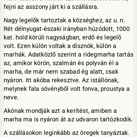
fejni az asszony járt ki a szállásra.
Nagy legelők tartoztak a községhez, az u. n.
Rét délnyugat-északi irányban húzódott, 1000
kat. hold körüli nagyságban, erdő és legelő
volt. Ezen külön voltak a disznók, külön a
marhák. Adatközlő szerint a ridegmarha tartás
az, amikor kórón, szalmán és polyván él a
marha, de már nem szabad ég alatt, csak
nyáron. Itt akóba rekesztve. Az istállónak,
melynek fala sövényből volt fonva, proustya a
neve.
Akónak mondják azt a kerítést, amiben a
marha ma is nyáron át az udvaron tartózkodik.
A szállásokon leginkább az öregek tanyáztak.