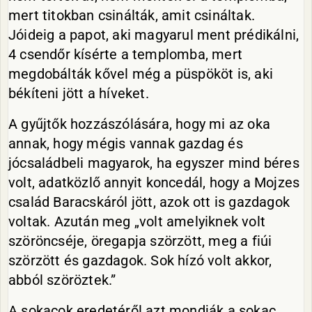
mert titokban csinálták, amit csináltak.
Jóideig a papot, aki magyarul ment prédikálni,
4 csendőr kísérte a templomba, mert
megdobálták kővel még a püspököt is, aki
békíteni jött a híveket.
A gyűjtők hozzászólására, hogy mi az oka
annak, hogy mégis vannak gazdag és
jócsaládbeli magyarok, ha egyszer mind béres
volt, adatközlő annyit koncedál, hogy a Mojzes
család Baracskáról jött, azok ott is gazdagok
voltak. Azután meg „volt amelyiknek volt
szöröncséje, öregapja szörzött, meg a fiúi
szörzött és gazdagok. Sok hízó volt akkor,
abból szöröztek.”
A sokacok eredetéről azt mondják a sokac