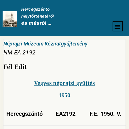
Hercegszántó
helytörténetéről
és másról …
HELYTÖRTÉNETI
Néprajzi Múzeum Kéziratgyűjtemény
NM EA 2192
Fél Edit
Vegyes néprajzi gyűjtés
1950
Hercegszántó
EA2192
F.E. 1950. V.