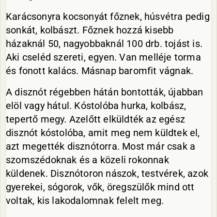
Karácsonyra kocsonyát főznek, húsvétra pedig
sonkát, kolbászt. Főznek hozzá kisebb
házaknál 50, nagyobbaknál 100 drb. tojást is.
Aki cseléd szereti, egyen. Van melléje torma
és fonott kalács. Másnap baromfit vágnak.
A disznót régebben hátán bontották, újabban
elöl vagy hátul. Kóstolóba hurka, kolbász,
tepertő megy. Azelőtt elküldték az egész
disznót kóstolóba, amit meg nem küldtek el,
azt megették disznótorra. Most már csak a
szomszédoknak és a közeli rokonnak
küldenek. Disznótoron nászok, testvérek, azok
gyerekei, sógorok, vők, öregszülők mind ott
voltak, kis lakodalomnak felelt meg.