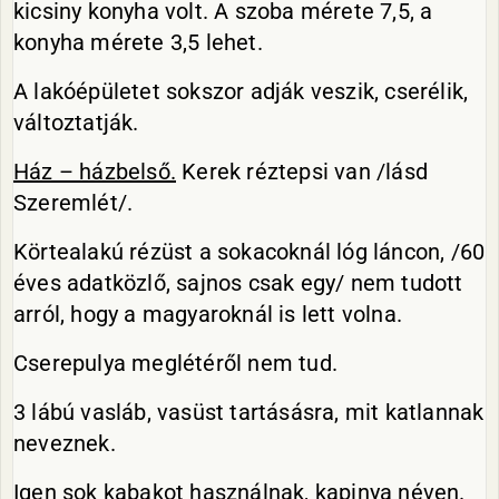
kicsiny konyha volt. A szoba mérete 7,5, a
konyha mérete 3,5 lehet.
A lakóépületet sokszor adják veszik, cserélik,
változtatják.
Ház – házbelső.
Kerek réztepsi van /lásd
Szeremlét/.
Körtealakú rézüst a sokacoknál lóg láncon, /60
éves adatközlő, sajnos csak egy/ nem tudott
arról, hogy a magyaroknál is lett volna.
Cserepulya meglétéről nem tud.
3 lábú vasláb, vasüst tartásásra, mit katlannak
neveznek.
Igen sok kabakot használnak, kapinya néven.