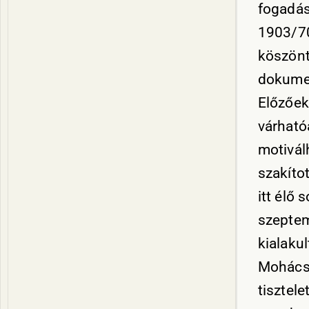
fogadás
1903/70
köszönt
dokumen
Előzőek
várható
motivál
szakítot
itt élő 
szeptem
kialaku
Mohácsr
tisztele