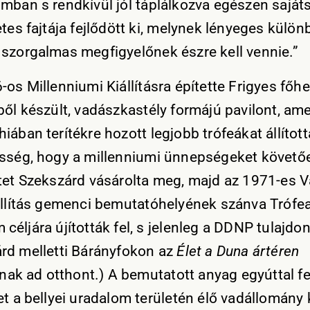
mban s rendkívül jól táplálkozva egészen sajáts
tes fajtája fejlődött ki, melynek lényeges külön
szorgalmas megfigyelőnek észre kell vennie.”
-os Millenniumi Kiállításra építette Frigyes főh
ből készült, vadászkastély formájú pavilont, am
ában terítékre hozott legjobb trófeákat állított
sség, hogy a millenniumi ünnepségeket követő
tet Szekszárd vásárolta meg, majd az 1971-es V
állítás gemenci bemutatóhelyének szánva Trófe
céljára újították fel, s jelenleg a DDNP tulajdo
rd melletti Bárányfokon az
Élet a Duna ártéren
snak ad otthont.) A bemutatott anyag egyúttal fe
et a bellyei uradalom területén élő vadállomány 