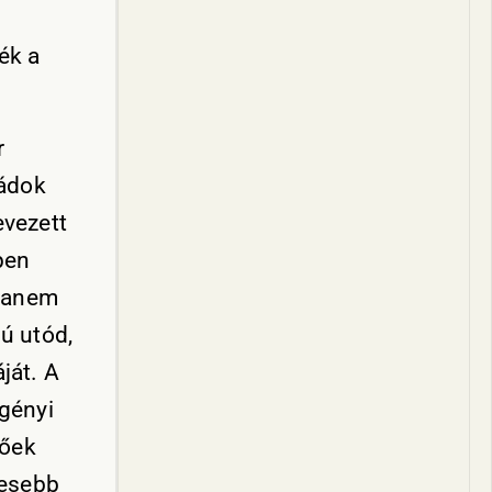
ék a
r
ládok
evezett
pen
 hanem
iú utód,
ját. A
rgényi
zőek
resebb