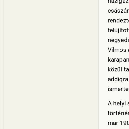
házigaz
császár
rendezt
felújíto
negyedi
Vilmos 
karapan
közül t
addigra
ismerte
A helyi
történé
mar 190