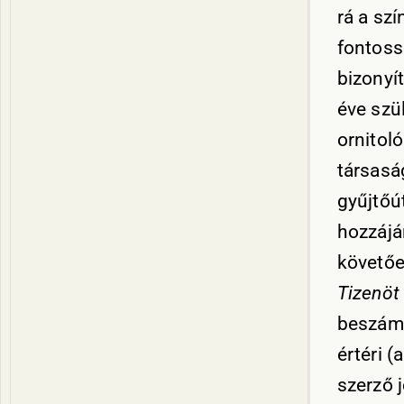
rá a sz
fontoss
bizonyí
éve szü
ornitol
társasá
gyűjtőú
hozzájá
követőe
Tizenöt
beszámo
értéri (
szerző 