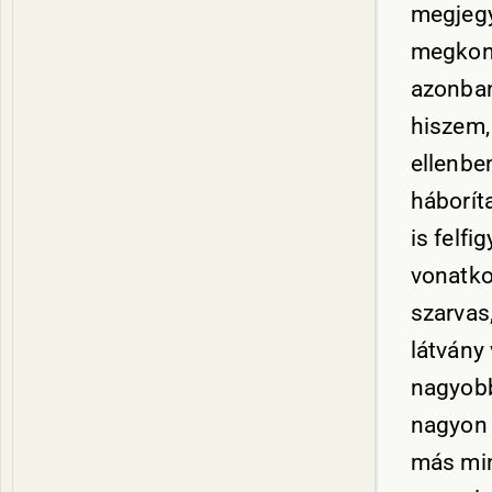
megjegy
megkong
azonban
hiszem,
ellenbe
háborít
is felfi
vonatko
szarvas
látvány 
nagyobb
nagyon
más min