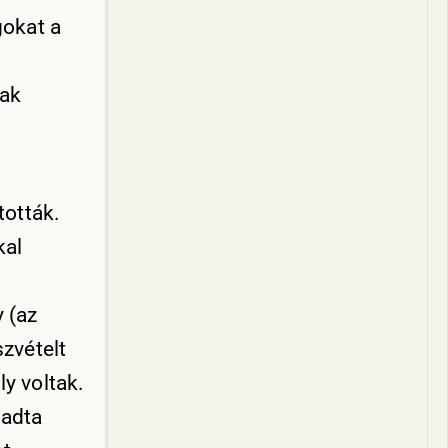
gokat a
nak
tották.
kal
y (az
szvételt
ly voltak.
gadta