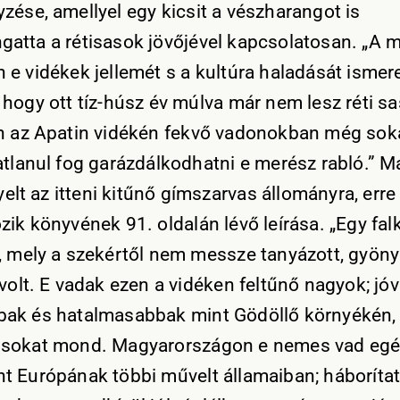
zése, amellyel egy kicsit a vészharangot is
atta a rétisasok jövőjével kapcsolatosan. „A 
 e vidékek jellemét s a kultúra haladását ismer
 hogy ott tíz-húsz év múlva már nem lesz réti sa
n az Apatin vidékén fekvő vadonokban még sok
atlanul fog garázdálkodhatni e merész rabló.” M
gyelt az itteni kitűnő gímszarvas állományra, erre
zik könyvének 91. oldalán lévő leírása. „Egy fal
, mely a szekértől nem messze tanyázott, gyön
volt. E vadak ezen a vidéken feltűnő nagyok; jóv
ak és hatalmasabbak mint Gödöllő környékén, 
 sokat mond. Magyarországon e nemes vad eg
t Európának többi művelt államaiban; háborítat