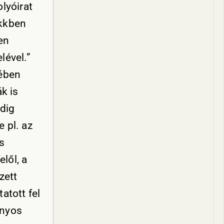
lyóirat
ikkben
en
lével.”
jében
k is
ndig
e pl. az
s
lől, a
zett
atott fel
onyos