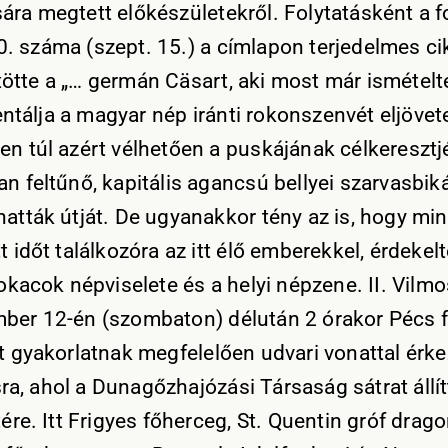
ára megtett előkészületekről. Folytatásként a fo
. száma (szept. 15.) a címlapon terjedelmes c
ötte a „… germán Cäsart, aki most már ismételt
tálja a magyar nép iránti rokonszenvét eljövete
en túl azért vélhetően a puskájának célkereszt
an feltűnő, kapitális agancsú bellyei szarvasbiká
hatták útját. De ugyanakkor tény az is, hogy mi
t időt találkozóra az itt élő emberekkel, érdekelt
sokacok népviselete és a helyi népzene. II. Vilmo
ber 12-én (szombaton) délután 2 órakor Pécs fe
lt gyakorlatnak megfelelően udvari vonattal érke
a, ahol a Dunagőzhajózási Társaság sátrat állítt
tére. Itt Frigyes főherceg, St. Quentin gróf drag