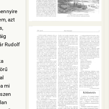
mennyire
em, azt
s,
áig
ár Rudolf
ka
yörű
al
a mi
észen
lan