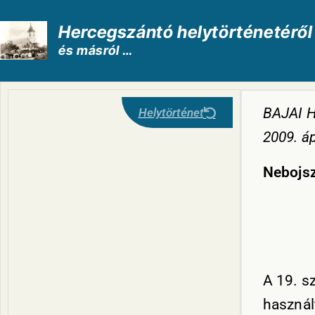
Hercegszántó helytörténetéről
és másról …
BAJAI 
Helytörténet
2009. áp
Nebojsz
A 19. s
használ