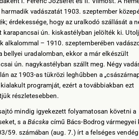
daként I. Ferenc Józsefet és II. Vilmost. A ném
 harmadik vadászatát 1903. szeptember közep
ék; érdekessége, hogy az uralkodó szállását a 
tt karapancsai ún. kiskastélyban jelölték ki. Utol
k alkalommal – 1910. szeptemberében vadászot
a bellyei uradalomban, ekkor a már elkészült
csai ún. nagykastélyban szállt meg. Négy vadá
alán az 1903-as tükrözi leghűbben a „császárna
 kialakult programját, ezért a továbbiakban ezt
tjük részletesebben.
 sajtó mindig igyekezett folyamatosan követni a
seket, s a
Bácska
című Bács-Bodrog vármegyei 
3/59. számában (aug. 7.) írt a felséges vendég