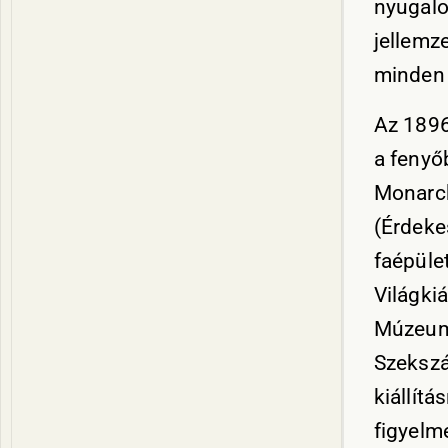
nyugalo
jellemze
minden 
Az 1896
a fenyő
Monarchi
(Érdeke
faépüle
Világki
Múzeum 
Szekszá
kiállítá
figyelm