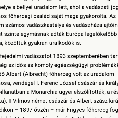
lye a bellyei uradalom lett, ahol a vadászati jo
nos főhercegi család saját maga gyakorolta. Az
m számos vadászkastélya és vadászháza ajtói
eit szinte egymásnak adták Európa legelőkelőbb
i, közöttük gyakran uralkodók is.
 fejedelmi vadászatot 1893 szeptemberében tar
ég az idős és komoly egészségügyi problémák
ő Albert (Albrecht) főherceg volt az uradalom
nosa, vendégel I. Ferenc József császár és királ
illanatban a Monarchia ügyei elszólították, a ré
a), II Vilmos német császár és Albert szász kirá
ikon – 1897 őszén – már Frigyes főherceg fo