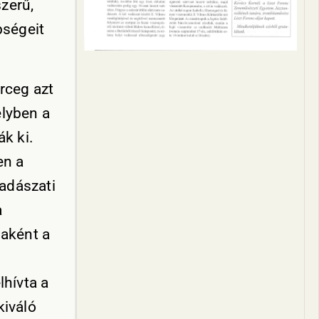
zerű,
bségeit
erceg azt
elyben a
ák ki.
en a
adászati
a
naként a
lhívta a
kiváló