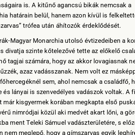
nságaira is. A kitűnő agancsú bikák nemcsak a
ia határain belül, hanem azon kívül is felkeltett
zarvas” trófea után áhítozók érdeklődését.
rák-Magyar Monarchia utolsó évtizedeiben a ko
s divatja szinte kőtelezővé tette az előkelő csa
s nő tagjai számára, hogy az akkor lovagiasnak n
 űzzék, azaz vadásszanak. Nem volt ez máskép
 főhercegéknél sem, ahol nemcsak a családfő,
e és lányai is szenvedélyes vadászok voltak. A f
t már kisgyermek korában megkapta első puská
vérű nimródjai közül aki medvét akart lőni, a gö
ba ment Teleki Sámuel vadászterületére, s elő
n nem meglepő, hogy a gímszarvas egyik leghí