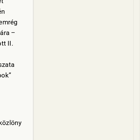
et
én
nemrég
jára –
t II.
szata
pok”
közlöny