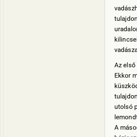
vadászhe
tulajdo
uradalo
kilincs
vadásza
Az első
Ekkor m
küszköd
tulajdo
utolsó p
lemondt
A másod