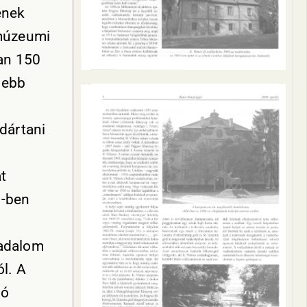
ének
 múzeumi
an 150
sebb
dártani
t
0-ben
radalom
ól. A
tó