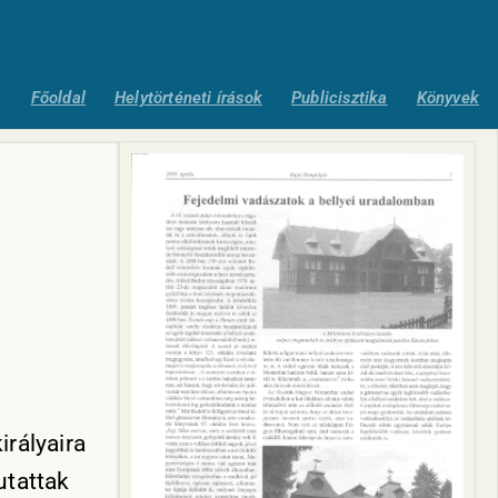
Főoldal
Helytörténeti írások
Publicisztika
Könyvek
rályaira
utattak