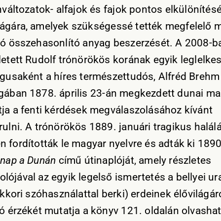
ínváltozatok- alfajok és fajok pontos elkülönítés
ágára, amelyek szükségessé tették megfelelő
tó összehasonlító anyag beszerzését. A 2008-b
letett Rudolf trónörökös korának egyik leglelke
ógusaként a híres természettudós, Alfréd Brehm
gában 1878. április 23-án megkezdett dunai ma
tja a fenti kérdések megválaszolásához kívánt
rulni. A trónörökös 1889. januári tragikus halálá
n fordították le magyar nyelvre és adták ki 189
 nap a Dunán
című útinaplóját, amely részletes
lójával az egyik legelső ismertetés a bellyei u
akkori szóhasználattal berki) erdeinek élővilágár
jó érzékét mutatja a könyv 121. oldalán olvasha