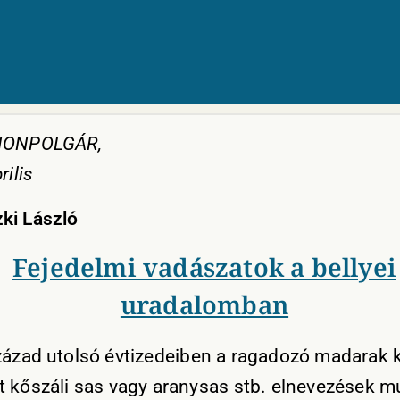
HONPOLGÁR,
rilis
ki László
Fejedelmi vadászatok a bellyei
uradalomban
zázad utolsó évtizedeiben a ragadozó madarak ki
t kőszáli sas vagy aranysas stb. elnevezések m