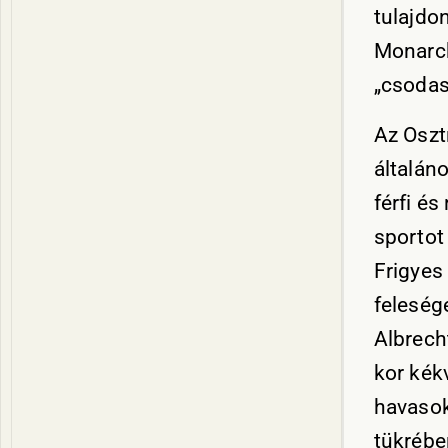
tulajdo
Monarch
„csodas
Az Oszt
általáno
férfi é
sportot
Frigyes
feleség
Albrech
kor kék
havasok
tükrébe