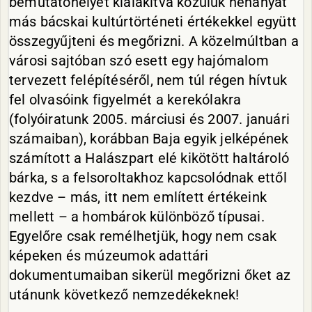
bemutatóhelyet kialakítva közülük néhányat
más bácskai kultúrtörténeti értékekkel együtt
összegyűjteni és megőrizni. A közelmúltban a
városi sajtóban szó esett egy hajómalom
tervezett felépítéséről, nem túl régen hívtuk
fel olvasóink figyelmét a kerekólakra
(folyóiratunk 2005. márciusi és 2007. januári
számaiban), korábban Baja egyik jelképének
számított a Halászpart elé kikötött haltároló
bárka, s a felsoroltakhoz kapcsolódnak ettől
kezdve – más, itt nem említett értékeink
mellett – a hombárok különböző típusai.
Egyelőre csak remélhetjük, hogy nem csak
képeken és múzeumok adattári
dokumentumaiban sikerül megőrizni őket az
utánunk következő nemzedékeknek!