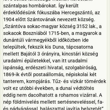
szántalpas hombárokat. Így került
érdeklődésünk fókuszába Hercegszántó, az
1904 előtt Szántovának nevezett község.
„Szántóva sokac-magyar község 3152 lak., a
sokacok Boszniából 1715-ben, a magyarok a
dunántúli vármegyékből időközben ide
települtek, fekszik kis Duna, tápcsatorna
mellett Bajától 3 órányira, kincstári község
uradalmi épületekkel, van itt uradalmi
ispánság, erdészeti hivatal, szolgabiróság,
1869-ik évtől postaállomás, népiskolai két
tanterem, kompjárás. Tűz- és vizkár tömérdek
volt ez utóbbi években, a dunai védtöltés
eddig nem dacolhatott a rohamos vizárral. A
nép földmivelés mellett sertésneveléssel, fa-
és nádvágással, halászattal javítja helyzetét”