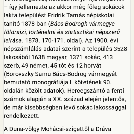
– így jellemezte az akkor még főleg sokácok
lakta települést Fridrik Tamás népiskolai
tanító 1878-ban (
Bács-Bodrogh vármegye
földrajzi, történelmi és statisztikai népszerű
leírása.
1878. 170-171. oldal). Az 1900. évi
népszámlálás adatai szerint a település 3528
lakosából 1638 magyar, 1371 sokác, 413
szerb, 49 német, 45 tót és 12 horvát
(Borovszky Samu Bács-Bodrog vármegyét
bemutató monográfiája I. kötetének 90.
oldalán közölt adatok). Hercegszántó a fenti
számok alapján a XX. század elején jelentős,
de már kisebbségben lévő sokác lakossággal
rendelkezett.
A Duna-völgy Mohácsi-szigettől a Dráva