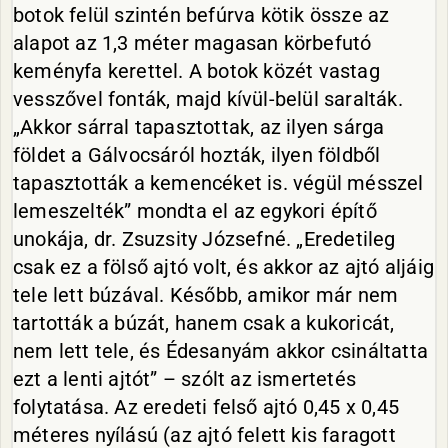
botok felül szintén befúrva kötik össze az
alapot az 1,3 méter magasan körbefutó
keményfa kerettel. A botok közét vastag
vesszővel fonták, majd kívül-belül saralták.
„Akkor sárral tapasztottak, az ilyen sárga
földet a Gálvocsáról hozták, ilyen földből
tapasztották a kemencéket is. végül mésszel
lemeszelték” mondta el az egykori építő
unokája, dr. Zsuzsity Józsefné. „Eredetileg
csak ez a fölső ajtó volt, és akkor az ajtó aljáig
tele lett búzával. Később, amikor már nem
tartották a búzát, hanem csak a kukoricát,
nem lett tele, és Édesanyám akkor csináltatta
ezt a lenti ajtót” – szólt az ismertetés
folytatása. Az eredeti felső ajtó 0,45 x 0,45
méteres nyílású (az ajtó felett kis faragott