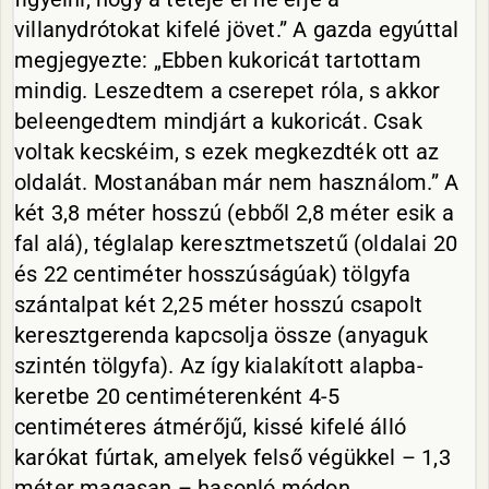
villanydrótokat kifelé jövet.” A gazda egyúttal
megjegyezte: „Ebben kukoricát tartottam
mindig. Leszedtem a cserepet róla, s akkor
beleengedtem mindjárt a kukoricát. Csak
voltak kecskéim, s ezek megkezdték ott az
oldalát. Mostanában már nem használom.” A
két 3,8 méter hosszú (ebből 2,8 méter esik a
fal alá), téglalap keresztmetszetű (oldalai 20
és 22 centiméter hosszúságúak) tölgyfa
szántalpat két 2,25 méter hosszú csapolt
keresztgerenda kapcsolja össze (anyaguk
szintén tölgyfa). Az így kialakított alapba-
keretbe 20 centiméterenként 4-5
centiméteres átmérőjű, kissé kifelé álló
karókat fúrtak, amelyek felső végükkel – 1,3
méter magasan – hasonló módon