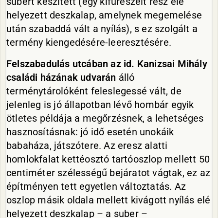
subert készített (egy kifűrészelt rész elé
helyezett deszkalap, amelynek megemelése
után szabaddá vált a nyílás), s ez szolgált a
termény kiengedésére-leeresztésére.
Felszabadulás utcában az id. Kanizsai Mihály
családi házának udvarán
álló
terménytárolóként feleslegessé vált, de
jelenleg is jó állapotban lévő hombár egyik
ötletes példája a megőrzésnek, a lehetséges
hasznosításnak: jó idő esetén unokáik
babaháza, játszótere. Az eresz alatti
homlokfalat kettéosztó tartóoszlop mellett 50
centiméter szélességű bejáratot vágtak, ez az
építményen tett egyetlen változtatás. Az
oszlop másik oldala mellett kivágott nyílás elé
helyezett deszkalap – a suber –