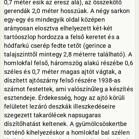
0,7 méter esik az eresz alá), az összekötő
gerendák 2,0 méter hosszúak. A négy sarkon
egy-egy és mindegyik oldal középen
arányosan elosztva elhelyezett két-két
tartóoszlop hordozza a felső keretet és a
hódfarkú cserép fedte tetőt (gerince a
talajszinttől mintegy 2,8 méterre található). A
homlokfal felső, háromszög alakú részébe 0,6
széles és 0,7 méter magas ajtót vágtak, a
díszített ajtószárny felső részére 1938-as
számot festettek, ami valószínűleg a készítés
esztendeje. Érdekesség, hogy az ajtó körüli
felületet lezáró deszkák illeszkedéseire
szegezett takarólécek napsugaras
díszítőhatást keltenek. A gyümölcsöskertbe
történő kihelyezéskor a homlokfal bal szélen