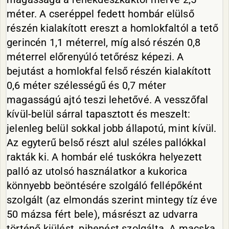
méter. A cseréppel fedett hombár elülső
részén kialakított ereszt a homlokfaltól a tető
gerincén 1,1 méterrel, míg alsó részén 0,8
méterrel előrenyúló tetőrész képezi. A
bejutást a homlokfal felső részén kialakított
0,6 méter szélességű és 0,7 méter
magasságú ajtó teszi lehetővé. A vesszőfal
kívül-belül sárral tapasztott és meszelt:
jelenleg belül sokkal jobb állapotú, mint kívül.
Az egyterű belső részt alul széles pallókkal
rakták ki. A hombár elé tuskókra helyezett
palló az utolsó használatkor a kukorica
könnyebb beöntésére szolgáló fellépőként
szolgált (az elmondás szerint mintegy tíz éve
50 mázsa fért bele), másrészt az udvarra
történő kiülést, pihenést szolgálta. A macska