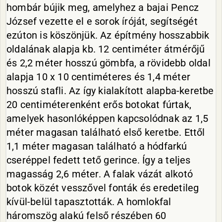
hombár bújik meg, amelyhez a bajai Pencz
József vezette el e sorok íróját, segítségét
ezúton is köszönjük. Az építmény hosszabbik
oldalának alapja kb. 12 centiméter átmérőjű
és 2,2 méter hosszú gömbfa, a rövidebb oldal
alapja 10 x 10 centiméteres és 1,4 méter
hosszú stafli. Az így kialakított alapba-keretbe
20 centiméterenként erős botokat fúrtak,
amelyek hasonlóképpen kapcsolódnak az 1,5
méter magasan található első keretbe. Ettől
1,1 méter magasan található a hódfarkú
cseréppel fedett tető gerince. Így a teljes
magasság 2,6 méter. A falak vázát alkotó
botok közét vesszővel fonták és eredetileg
kívül-belül tapasztották. A homlokfal
háromszög alakú felső részében 60