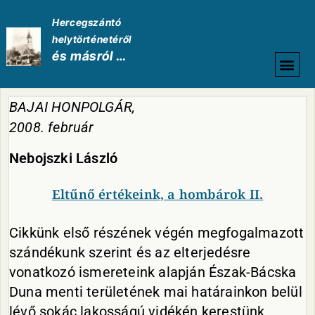
Hercegszántó
helytörténetéről
és másról …
HELYTÖRTÉNETI
BAJAI HONPOLGÁR,
2008. február
Nebojszki László
Eltűnő értékeink, a hombárok II.
Cikkünk első részének végén megfogalmazott
szándékunk szerint és az elterjedésre
vonatkozó ismereteink alapján Észak-Bácska
Duna menti területének mai határainkon belül
lévő sokác lakosságú vidékén kerestünk