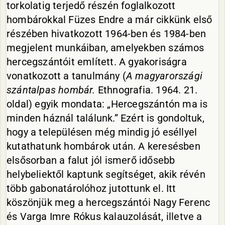
torkolatig terjedő részén foglalkozott
hombárokkal Füzes Endre a már cikkünk első
részében hivatkozott 1964-ben és 1984-ben
megjelent munkáiban, amelyekben számos
hercegszántóit említett. A gyakoriságra
vonatkozott a tanulmány (
A magyarországi
szántalpas hombár.
Ethnografia. 1964. 21.
oldal) egyik mondata: „Hercegszántón ma is
minden háznál találunk.” Ezért is gondoltuk,
hogy a településen még mindig jó eséllyel
kutathatunk hombárok után. A keresésben
elsősorban a falut jól ismerő idősebb
helybeliektől kaptunk segítséget, akik révén
több gabonatárolóhoz jutottunk el. Itt
köszönjük meg a hercegszántói Nagy Ferenc
és Varga Imre Rókus kalauzolását, illetve a