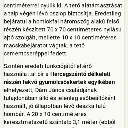
centiméterrel nyúlik ki. A tető alátámasztását
a talp végén lévő oszlop biztosítja. Eredetileg
bejáratul a homlokfal háromszög alakú felső
részén készített 70 x 70 centiméteres nyílású
ajtó szolgált, mellette 10 x 10 centiméteres
macskabejáratot vágtak, a tető
cementcseréppel fedett.
Szintén eredeti funkciójától eltérő
használattal bír a
Hercegszántó délkeleti
részén fekvő gyümölcsöskertek egyikében
elhelyezett, Dám János családjának
tulajdonában álló és jelenleg esőbeállóként
használt, jó állapotban lévő deszka falú
hombár. A 20 x 10 centiméteres
keresztmetszetű szántalp 3,1 méter (ebből