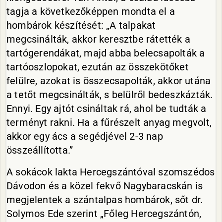
tagja a következőképpen mondta el a
hombárok készítését: „A talpakat
megcsinálták, akkor keresztbe rátették a
tartógerendákat, majd abba belecsapolták a
tartóoszlopokat, ezután az összekötőket
felülre, azokat is összecsapolták, akkor utána
a tetőt megcsinálták, s belülről bedeszkázták.
Ennyi. Egy ajtót csináltak rá, ahol be tudták a
terményt rakni. Ha a fűrészelt anyag megvolt,
akkor egy ács a segédjével 2-3 nap
összeállította.”
A sokácok lakta Hercegszántóval szomszédos
Dávodon és a közel fekvő Nagybaracskán is
megjelentek a szántalpas hombárok, sőt dr.
Solymos Ede szerint „Főleg Hercegszántón,