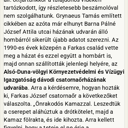
tartózkodott, így részletesebb beszámolóval
nem szolgálhatunk. Grynaeus Tamás említett
cikkében az azóta már elhunyt Barna Pálné
József Attila utcai házának udvarán álló
hombárról sikerült újabb adatot szerezni. Az
1990-es évek közepén a Farkas család vette
meg a házat és ezzel együtt a hombárt is,
majd onnan szállították jelenlegi helyére, az
Alsó-Duna-völgyi Környezetvédelmi és Vízügyi
Igazgatóság dávodi csatornaőrházának
udvarába
. Arra a kérdésemre, hogyan hozták
ki, Farkas József csatornaőr a következőket
válaszolta. „Önrakodós Kamazzal. Leszedtük
a cserepet aláhúztuk a drótkötelet, majd a
Kamaz fölrakta, és ide kihozta. Arra kellett
figyelni, hogy a teteje el ne érje a