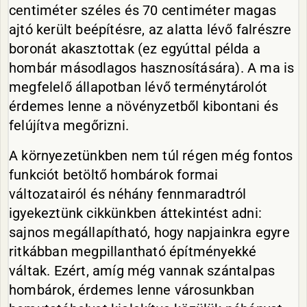
centiméter széles és 70 centiméter magas
ajtó került beépítésre, az alatta lévő falrészre
boronát akasztottak (ez egyúttal példa a
hombár másodlagos hasznosítására). A ma is
megfelelő állapotban lévő terménytárolót
érdemes lenne a növényzetből kibontani és
felújítva megőrizni.
A környezetünkben nem túl régen még fontos
funkciót betöltő hombárok formai
változatairól és néhány fennmaradtról
igyekeztünk cikkünkben áttekintést adni:
sajnos megállapítható, hogy napjainkra egyre
ritkábban megpillantható építményekké
váltak. Ezért, amíg még vannak szántalpas
hombárok, érdemes lenne városunkban