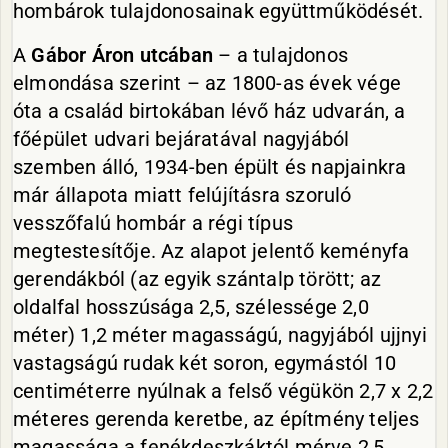
hombárok tulajdonosainak együttműködését.
A
Gábor Áron utcában
– a tulajdonos
elmondása szerint – az 1800-as évek vége
óta a család birtokában lévő ház udvarán, a
főépület udvari bejáratával nagyjából
szemben álló, 1934-ben épült és napjainkra
már állapota miatt felújításra szoruló
vesszőfalú hombár a régi típus
megtestesítője. Az alapot jelentő keményfa
gerendákból (az egyik szántalp törött; az
oldalfal hosszúsága 2,5, szélessége 2,0
méter) 1,2 méter magasságú, nagyjából ujjnyi
vastagságú rudak két soron, egymástól 10
centiméterre nyúlnak a felső végükön 2,7 x 2,2
méteres gerenda keretbe, az építmény teljes
magassága a fenékdeszkáktól mérve 2,5