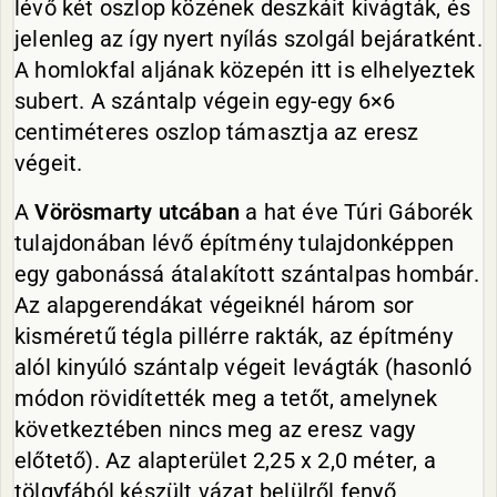
lévő két oszlop közének deszkáit kivágták, és
jelenleg az így nyert nyílás szolgál bejáratként.
A homlokfal aljának közepén itt is elhelyeztek
subert. A szántalp végein egy-egy 6×6
centiméteres oszlop támasztja az eresz
végeit.
A
Vörösmarty utcában
a hat éve Túri Gáborék
tulajdonában lévő építmény tulajdonképpen
egy gabonássá átalakított szántalpas hombár.
Az alapgerendákat végeiknél három sor
kisméretű tégla pillérre rakták, az építmény
alól kinyúló szántalp végeit levágták (hasonló
módon rövidítették meg a tetőt, amelynek
következtében nincs meg az eresz vagy
előtető). Az alapterület 2,25 x 2,0 méter, a
tölgyfából készült vázat belülről fenyő