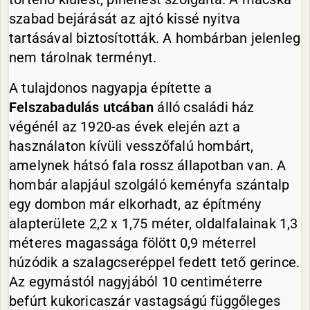
szabad bejárását az ajtó kissé nyitva
tartásával biztosították. A hombárban jelenleg
nem tárolnak terményt.
A tulajdonos nagyapja építette a
Felszabadulás utcában
álló családi ház
végénél az 1920-as évek elején azt a
használaton kívüli vesszőfalú hombárt,
amelynek hátsó fala rossz állapotban van. A
hombár alapjául szolgáló keményfa szántalp
egy dombon már elkorhadt, az építmény
alapterülete 2,2 x 1,75 méter, oldalfalainak 1,3
méteres magassága fölött 0,9 méterrel
húzódik a szalagcseréppel fedett tető gerince.
Az egymástól nagyjából 10 centiméterre
befúrt kukoricaszár vastagságú függőleges