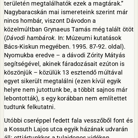
területén megtalálhatók ezek a magtárak.”
Nagybaracskán mai ismereteink szerint már
nincs hombár, viszont Dávodon a
közelmúltban Grynaeus Tamás még talált ötöt
(
Dávodi hambárok.
In: Múzeumi kutatások
Bács-Kiskun megyében. 1995. 87-92. oldal).
Nyomukba eredve – a dávodi Zórity Mátyás
segítségével, akinek fáradozásait ezúton is
köszönjük – közülük 13 esztendő múltával
egyet sikerült megtalálni (ezen kívül egyik
helyre nem jutottunk be, a többit sajnos már
lebontották), s egy korábban nem említettet
tudtunk felkutatni.
Utóbbi cseréppel fedett fala vesszőből font és
a Kossuth Lajos utca egyik házának udvarán
áll: ottjártunkkor a tulajdonos vidéken