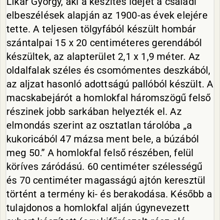
Likár György, aki a készítés idejét a családi
elbeszélések alapján az 1900-as évek elejére
tette. A teljesen tölgyfából készült hombár
szántalpai 15 x 20 centiméteres gerendából
készültek, az alapterület 2,1 x 1,9 méter. Az
oldalfalak széles és csomómentes deszkából,
az aljzat hasonló adottságú pallóból készült. A
macskabejárót a homlokfal háromszögű felső
részinek jobb sarkában helyezték el. Az
elmondás szerint az osztatlan tárolóba „a
kukoricából 47 mázsa ment bele, a búzából
meg 50.” A homlokfal felső részében, felül
köríves záródású. 60 centiméter szélességű
és 70 centiméter magasságú ajtón keresztül
történt a termény ki- és berakodása. Később a
tulajdonos a homlokfal alján úgynevezett