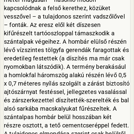
kapcsolódnak a felső kerethez, közüket
vesszővel – a tulajdonos szerint vadszőlővel
– fonták. Az eresz elől két díszesen
kifűrészelt tartóoszloppal támaszkodik a
szántalpak végeihez. A hombár elülső részén
lévő vízszintes tölgyfa gerendák faragottak és
eredetileg festettek (a díszítés ma már csak
nyomokban látszódik). A termény berakásául
a homlokfal háromszög alakú részén lévő 0,5
x 0,7 méteres nyílás szolgált a zárást biztosító
ajtószárnyat festéssel, jellegzetes vasalással
és zárszerkezettel díszítették-szerelték és bal
alsó sarkába macskalyukat fűrészeltek. A
szántalpas hombár belül hosszában két
részre osztott, a tető cementcseréppel fedett.
A tulajdonos elmondása szerint csak belülről