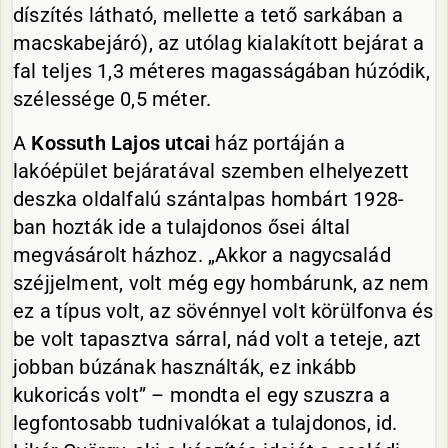
díszítés látható, mellette a tető sarkában a
macskabejáró), az utólag kialakított bejárat a
fal teljes 1,3 méteres magasságában húzódik,
szélessége 0,5 méter.
A
Kossuth Lajos utcai
ház portáján a
lakóépület bejáratával szemben elhelyezett
deszka oldalfalú szántalpas hombárt 1928-
ban hozták ide a tulajdonos ősei által
megvásárolt házhoz. „Akkor a nagycsalád
széjjelment, volt még egy hombárunk, az nem
ez a típus volt, az sövénnyel volt körülfonva és
be volt tapasztva sárral, nád volt a teteje, azt
jobban búzának használták, ez inkább
kukoricás volt” – mondta el egy szuszra a
legfontosabb tudnivalókat a tulajdonos, id.