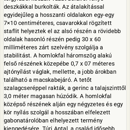
deszkákkal burkolták. Az átalakítással
egyidejűleg a hosszanti oldalakon egy-egy
7×10 centiméteres, csavarokkal rögzített
staflit helyeztek el az alsó részén a rövidebb
oldalak hasonló részén pedig 30 x 60
milliméteres zárt szelvény szolgálja a
stabilitást. A homlokfal háromszög alakú
felső részének közepébe 0,7 x 07 méteres
ajtónyílást váglak, mellette, a jobb árokban
található a macskabejáró. A tetőt
szalagcseréppel rakták, a gerinc a talajszinttől
3,0 méter magasan húzódik. A homlokfal
középső részének alján egy négyzetes és egy
kör nyílás szolgál a hosszában elfelezett
gabonatárolóban elhelyezett termény
kiengedésére. Túri Antal, a család idősebb