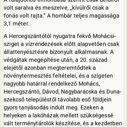
volt saralva és meszelve, „kívülről csak a
fonás volt rajta.” A hombár teljes magassága
3,1 méter.
A Hercegszántótól nyugatra fekvő Mohácsi-
sziget a vízrendezések előtt alapvetően csak
állattenyésztésre bizonyult alkalmasnak. A
védgátak megépítése után, a 20. század
elejétől azonban megteremtődtek a
növénytermesztés feltételei, és a szigeten
nagyobb határral rendelkező Mohács,
Hercegszántó, Dávod, Nagybaracska és Duna-
szekcső településtől távolabb eső földjein
gyors tanyásodás indult meg. Ezeken a
helyeken a lakóházak mellett szükségessé
vált terménytárolók készítése, és a kezdetben