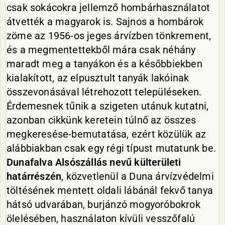
csak sokácokra jellemző hombárhasználatot
átvették a magyarok is. Sajnos a hombárok
zöme az 1956-os jeges árvízben tönkrement,
és a megmentettekből mára csak néhány
maradt meg a tanyákon és a későbbiekben
kialakított, az elpusztult tanyák lakóinak
összevonásával létrehozott településeken.
Érdemesnek tűnik a szigeten utánuk kutatni,
azonban cikkünk keretein túlnő az összes
megkeresése-bemutatása, ezért közülük az
alábbiakban csak egy régi típust mutatunk be.
Dunafalva Alsószállás nevű külterületi
határrészén
, közvetlenül a Duna árvízvédelmi
töltésének mentett oldali lábánál fekvő tanya
hátsó udvarában, burjánzó mogyoróbokrok
ölelésében, használaton kívüli vesszőfalú