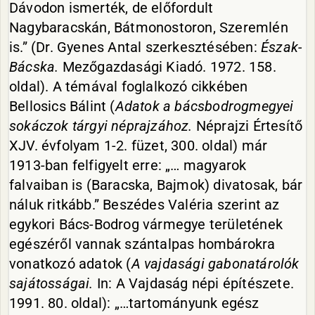
Dávodon ismerték, de előfordult
Nagybaracskán, Bátmonostoron, Szeremlén
is.” (Dr. Gyenes Antal szerkesztésében:
Észak-
Bácska.
Mezőgazdasági Kiadó. 1972. 158.
oldal). A témával foglalkozó cikkében
Bellosics Bálint (
Adatok a bácsbodrogmegyei
sokáczok tárgyi néprajzához.
Néprajzi Értesítő
XJV. évfolyam 1-2. füzet, 300. oldal) már
1913-ban felfigyelt erre: „… magyarok
falvaiban is (Baracska, Bajmok) divatosak, bár
náluk ritkább.” Beszédes Valéria szerint az
egykori Bács-Bodrog vármegye területének
egészéről vannak szántalpas hombárokra
vonatkozó adatok (
A vajdasági gabonatárolók
sajátosságai.
In: A Vajdaság népi építészete.
1991. 80. oldal): „…tartományunk egész