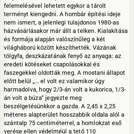
felemelésével lehetett egykor a tárolt
terményt kiengedni. A hombár építési ideje
nem ismert, a jelenlegi tulajdonos 1980-as
házvásárlásakor már állt a telken. Kialakítása
és formája alapján valószínűleg a két
világháború között készíthették. Vázának
tölgyfa, deszkázatának fenyő az anyaga: az
eredeti kötéseket csapolásokkal és
faszegekkel oldották meg. A mostani állapot
előtt belül „… el volt ez valamikor úgy
harmadolva, hogy 2/3-án volt a kukorica, 1/3-
án volt a búza” jegyezte meg
beszélgetésünkkor a gazda. A 2,45 x 2,25
méteres alapterület hosszabbik oldala alól a
szántalp 75 centiméterrel, a homlokzat eső
verése ellen védelméül a tető 110