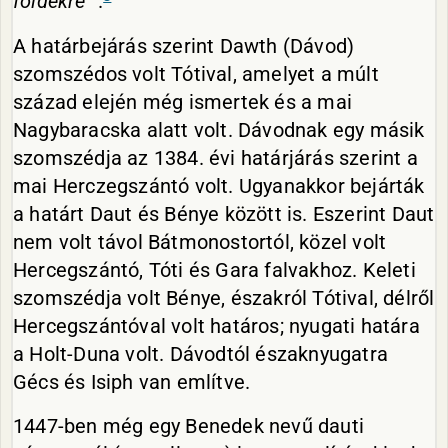
földekre
”.
A határbejárás szerint Dawth (Dávod)
szomszédos volt Tótival, amelyet a múlt
század elején még ismertek és a mai
Nagybaracska alatt volt. Dávodnak egy másik
szomszédja az 1384. évi határjárás szerint a
mai Herczegszántó volt. Ugyanakkor bejárták
a határt Daut és Bénye között is. Eszerint Daut
nem volt távol Bátmonostortól, közel volt
Hercegszántó, Tóti és Gara falvakhoz. Keleti
szomszédja volt Bénye, északról Tótival, délről
Hercegszántóval volt határos; nyugati határa
a Holt-Duna volt. Dávodtól északnyugatra
Gécs és Isiph van említve.
1447-ben még egy Benedek nevű dauti