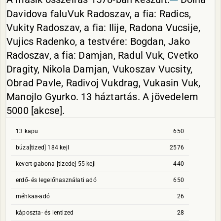
Davidova faluVuk Radoszav, a fia: Radics,
Vukity Radoszav, a fia: Ilije, Radona Vucsije,
Vujics Radenko, a testvére: Bogdan, Jako
Radoszav, a fia: Damjan, Radul Vuk, Cvetko
Dragity, Nikola Damjan, Vukoszav Vucsity,
Obrad Pavle, Radivoj Vukdrag, Vukasin Vuk,
Manojlo Gyurko. 13 háztartás. A jövedelem
5000 [akcse].
13 kapu
650
búza[tized] 184 kejl
2576
kevert gabona [tizede] 55 kejl
440
erdő- és legelőhasználati adó
650
méhkas-adó
26
káposzta- és lentized
28