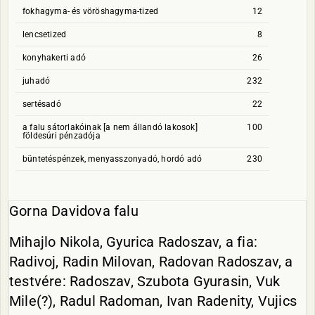
fokhagyma- és vöröshagyma-tized
12
lencsetized
8
konyhakerti adó
26
juhadó
232
sertésadó
22
a falu sátorlakóinak [a nem állandó lakosok]
100
földesúri pénzadója
büntetéspénzek, menyasszonyadó, hordó adó
230
Gorna Davidova falu
Mihajlo Nikola, Gyurica Radoszav, a fia:
Radivoj, Radin Milovan, Radovan Radoszav, a
testvére: Radoszav, Szubota Gyurasin, Vuk
Mile(?), Radul Radoman, Ivan Radenity, Vujics