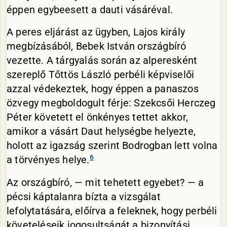
éppen egybeesett a dauti vásáréval.
A peres eljárást az ügyben, Lajos király
megbízásából, Bebek István országbíró
vezette. A tárgyalás során az alperesként
szereplő Tőttös László perbéli képviselői
azzal védekeztek, hogy éppen a panaszos
özvegy megboldogult férje: Szekcsői Herczeg
Péter követett el önkényes tettet akkor,
amikor a vásárt Daut helységbe helyezte,
holott az igazság szerint Bodrogban lett volna
6
a törvényes helye.
Az országbíró, — mit tehetett egyebet? — a
pécsi káptalanra bízta a vizsgálat
lefolytatására, előírva a feleknek, hogy perbéli
követeléseik jogosultságát a bizonyítási