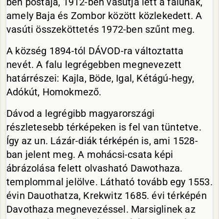
ben postája, 1912-ben vasútja lett a falunak,
amely Baja és Zombor között közlekedett. A
vasúti összeköttetés 1972-ben szűnt meg.
A község 1894-tól DÁVOD-ra változtatta
nevét. A falu legrégebben megnevezett
határrészei: Kajla, Böde, Igal, Kétágú-hegy,
Adókút, Homokmező.
Dávod a legrégibb magyarországi
részletesebb térképeken is fel van tüntetve.
Így az un. Lázár-diák térképén is, ami 1528-
ban jelent meg. A mohácsi-csata képi
ábrázolása felett olvasható Dawothaza.
templommal jelölve. Látható tovább egy 1553.
évin Dauothatza, Krekwitz 1685. évi térképén
Davothaza megnevezéssel. Marsiglinek az