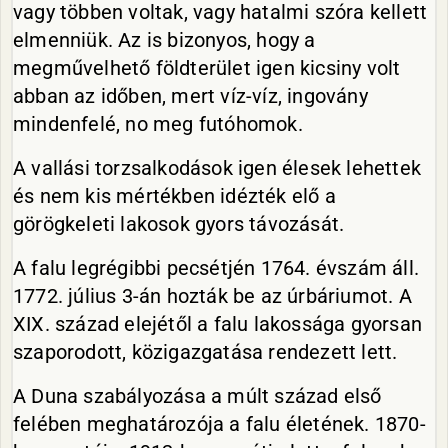
vagy többen voltak, vagy hatalmi szóra kellett
elmenniük. Az is bizonyos, hogy a
megművelhető földterület igen kicsiny volt
abban az időben, mert víz-víz, ingovány
mindenfelé, no meg futóhomok.
A vallási torzsalkodások igen élesek lehettek
és nem kis mértékben idézték elő a
görögkeleti lakosok gyors távozását.
A falu legrégibbi pecsétjén 1764. évszám áll.
1772. július 3-án hozták be az úrbáriumot. A
XIX. század elejétől a falu lakossága gyorsan
szaporodott, közigazgatása rendezett lett.
A Duna szabályozása a múlt század első
felében meghatározója a falu életének. 1870-