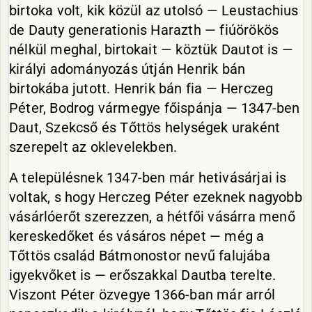
birtoka volt, kik közül az utolsó — Leustachius
de Dauty generationis Harazth — fiúörökös
nélkül meghal, birtokait — köztük Dautot is —
királyi adományozás útján Henrik bán
birtokába jutott. Henrik bán fia — Herczeg
Péter, Bodrog vármegye főispánja — 1347-ben
Daut, Szekcső és Tőttös helységek uraként
szerepelt az oklevelekben.
A településnek 1347-ben már hetivásárjai is
voltak, s hogy Herczeg Péter ezeknek nagyobb
vásárlóerőt szerezzen, a hétfői vásárra menő
kereskedőket és vásáros népet — még a
Tőttös család Bátmonostor nevű falujába
igyekvőket is — erőszakkal Dautba terelte.
Viszont Péter özvegye 1366-ban már arról