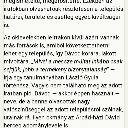
megismételte, megerősítette. Ezekben az
iratokban olvashatóak részletesen a település
határai, területe és esetleg egyéb kiváltságai
is.
Az oklevelekben leírtakon kívül azért vannak
más források is, amiből következtethetni
lehet egy település, így Dávod korára, lakott
mivoltára.
„Mivel a messze múltat inkább csak
sejtjük, jobb a termékeny bizonytalanság
” —
írja egy tanulmányában László Gyula
történész. Vagyis nem található meg az adott
iratban pld. Dávod — akkor éppen használt —
neve, de a benne olvasottak nagy
valószínűséggel az adott településről szólnak,
utalnak rá. Ilyen okmány az Árpád-házi Dávid
herceg adománylevele is.