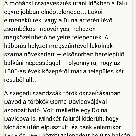
A mohácsi csatavesztés utáni időkben a falu
egyre jobban elnéptelenedett. Lakói
elmenekültek, vagy a Duna árterén lévő
zsombékos, ingoványos, nehezen
megközelíthető helyeire telepedtek. A
háborús helyzet megszűntével lakóinak
száma növekedett — elsősorban betelepülő
balkáni népességgel — olyannyira, hogy az
1500-as évek közepétől már a település két
részből állt.
A szegedi szandzsák török összeírásaiban
Dávod a törökök Gorna Davidovájával
azonosítható. Volt mellette egy Dolna
Davidova is. Mindkét faluról kiderült, hogy
Mohács után elpusztult, és csak valamikor
1546 és 1561 között telepedett be újra balkáni