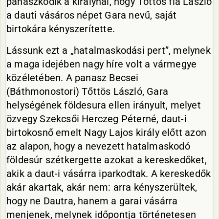
panaszkodik a királynál, hogy Tőttös fia László
a dauti vásáros népet Gara nevű, saját
birtokára kényszerítette.
Lássunk ezt a „hatalmaskodási pert”, melynek
a maga idejében nagy híre volt a vármegye
közéletében. A panasz Becsei
(Báthmonostori) Tőttös László, Gara
helységének földesura ellen irányult, melyet
özvegy Szekcsői Herczeg Péterné, daut-i
birtokosnő emelt Nagy Lajos király előtt azon
az alapon, hogy a nevezett hatalmaskodó
földesúr szétkergette azokat a kereskedőket,
akik a daut-i vásárra iparkodtak. A kereskedők
akár akartak, akár nem: arra kényszerültek,
hogy ne Dautra, hanem a garai vásárra
menjenek, melynek időpontja történetesen