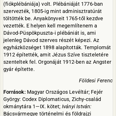
(fiókplébániája) volt. Plébániáját 1776-ban
szervezték, 1805-ig mint adminisztratúrát
töltötték be. Anyakönyveit 1765-től kezdve
vezették. E helyen kell megemlítenem a
Dávod-Püspökpuszta-i plébániát is, ami
jelenleg Dávod szerves részét képezi. Az
egyházközséget 1898 alapították. Templomát
1912 építették, amit Jézus Szíve tiszteletére
szenteltek fel. Orgonáját 1912-ben az Angster
gyár építette.
Földesi
Ferenc
Források:
Magyar Országos Levéltár; Fejér
György: Codex Diplomaticus, Zichy-család
okmánytára 1—IX. kötet;
Iványi István:
Bácsvármegye történelmi és földrajzi