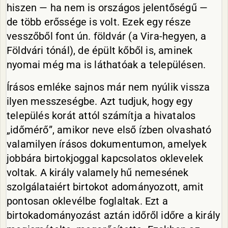
hiszen — ha nem is országos jelentőségű —
de több erőssége is volt. Ezek egy része
vesszőből font ún. földvár (a Vira-hegyen, a
Földvári tónál), de épült kőből is, aminek
nyomai még ma is láthatóak a településen.
Írásos emléke sajnos már nem nyúlik vissza
ilyen messzeségbe. Azt tudjuk, hogy egy
település korát attól számítja a hivatalos
„időmérő”, amikor neve első ízben olvasható
valamilyen írásos dokumentumon, amelyek
jobbára birtokjoggal kapcsolatos oklevelek
voltak. A király valamely hű nemesének
szolgálataiért birtokot adományozott, amit
pontosan oklevélbe foglaltak. Ezt a
birtokadományozást aztán időről időre a király