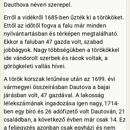
Dauthova néven szerepel.
Erről a vidékről 1685-ben űzték ki a törököket.
Ettől az időtől fogva a falu már minden
nyilvántartásban és térképen megtalálható.
Ekkor a faluban 47 gazda volt, szabad
jobbágyok. Nagy többségükben a törökökkel
ide vándorolt szerbek és rácok voltak, a
görögkeleti vallás hívei.
A török korszak letűnése után az 1699. évi
vármegyei összeírásban Dautova a bajai
járásban volt, 47 gazdával. A lakosság
lélekszámának ingadozása igen nagy, 1714-
ben egy bíró és 26 adófizető volt Dautován, 21
családban, a következő évben már csak 14. Ez
a feljegyzés azonban csak egyházi és nem