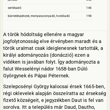
sertésadó
146
büntetéspénzek, menyasszonyadó, hordóadó
198
A török hódoltság ellenére a magyar
jogfolytonosság elve érvényben maradt és a
török uralmat csak ideiglenesnek tartották, a
királyi adományozás (donáczió) ezen a
vidéken is javában folyt. Így adományozta a
falut Wesselényi nádor 1658-ban Dúló
Györgynek és Pápai Péternek.
Szelepcsényi György kalocsai érsek 1665-ben,
régi oklevelek alapján összeíratta az érsekség
fizető községeit, e jegyzékben Daut is fel van
sorolva. Itt a település már Daud, Dautho,