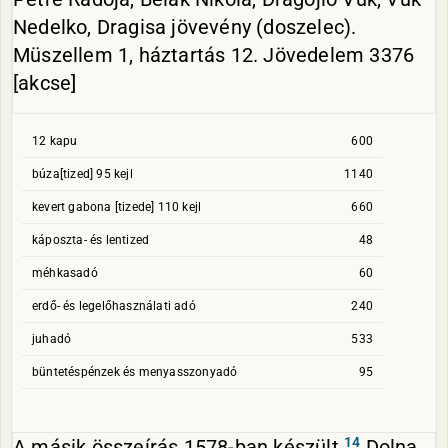
Nedelko, Dragisa jövevény (doszelec).
Müszellem 1, háztartás 12. Jövedelem 3376
[akcse]
12 kapu
600
búza[tized] 95 kejl
1140
kevert gabona [tizede] 110 kejl
660
káposzta- és lentized
48
méhkasadó
60
erdő- és legelőhasználati adó
240
juhadó
533
büntetéspénzek és menyasszonyadó
95
14
A másik összeírás 1578-ban készült.
Dolna