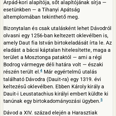
Árpád-kori alapítója, sőt alapítójának sírja —
esetünkben — a Tihanyi Apátság
altemplomában tekinthető meg.
Bizonytalan és csak utalásként lehet Dávodról
olvasni egy 1256-ban keltezett oklevélben is,
amely Daut fia István birtokeladását írta le. Az
eladást a bácsi káptalan hitelesítette, maga a
terület a Mosztonga pataktól — ami a régi
Bodrog vármegye déli határa volt — északi
4
részén terült el.
Már egyértelmű utalás
található Dávodra (Dauit-ra) egy 1319. évi
keltezésű oklevélben. Ebben Károly király a
Dauit-i Leustatachius királyi embert küldte ki
5
tanúnak egy birtokadományozási ügyben.
Dávod a XIV. század elején a Harasztiak