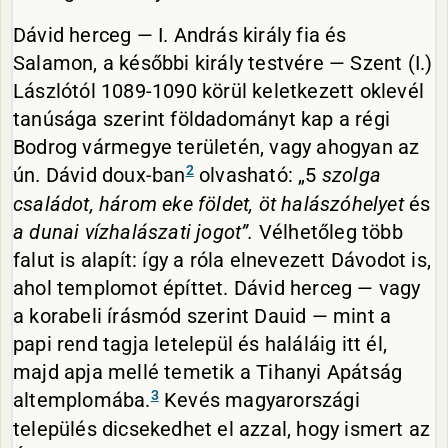
Dávid herceg — I. András király fia és
Salamon, a későbbi király testvére — Szent (I.)
Lászlótól 1089-1090 körül keletkezett oklevél
tanúsága szerint földadományt kap a régi
Bodrog vármegye területén, vagy ahogyan az
2
ún. Dávid doux-ban
olvasható: „5
szolga
családot, három eke földet, öt halászóhelyet
és
a dunai vízhalászati jogot”.
Vélhetőleg több
falut is alapít: így a róla elnevezett Dávodot is,
ahol templomot építtet. Dávid herceg — vagy
a korabeli írásmód szerint Dauid — mint a
papi rend tagja letelepül és haláláig itt él,
majd apja mellé temetik a Tihanyi Apátság
3
altemplomába.
Kevés magyarországi
település dicsekedhet el azzal, hogy ismert az