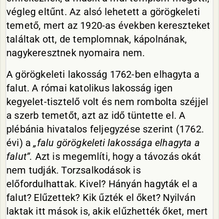
végleg eltűnt. Az alsó lehetett a görögkeleti
temető, mert az 1920-as években kereszteket
találtak ott, de templomnak, kápolnának,
nagykeresztnek nyomaira nem.
A görögkeleti lakosság 1762-ben elhagyta a
falut. A római katolikus lakosság igen
kegyelet-tisztelő volt és nem rombolta széjjel
a szerb temetőt, azt az idő tüntette el. A
plébánia hivatalos feljegyzése szerint (1762.
évi) a
„falu görögkeleti lakossága elhagyta a
falut”.
Azt is megemlíti, hogy a távozás okát
nem tudják. Torzsalkodások is
előfordulhattak. Kivel? Hányán hagyták el a
falut? Elűzettek? Kik űzték el őket? Nyilván
laktak itt mások is, akik elűzhették őket, mert