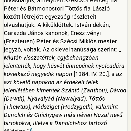
olvashatjuk, amelyben Szekcsői Herceg fia
Péter és Bátmonostori Töttös fia László
között létrejött egyezség részleteit
olvashatjuk. A kiküldöttek: István dékán,
Garazda János kanonok, Eresztvényi
(Erezteuen) Péter és Szécsi Miklós mester
jegyző, voltak. Az oklevél tanúsága szerint: „
Miután
visszatértek, egybehangzóan
jelentették, hogy húsvét ünnepének nyolcadára
következő negyedik napon
[1384. IV. 20.]
,
s
az
azt követő napokon az érdekelt felek
jelenlétében kimentek Szántó (Zanthou), Dávod
(Dawth), Nyavalyád (Nawalyad), Töttös
(Thewtus), Hódsziget (Hodzygeth), valamint
Danolch és Chichygew más néven Nuzal nevű
birtokokra, illetve a Danolch-hoz tartozó
8