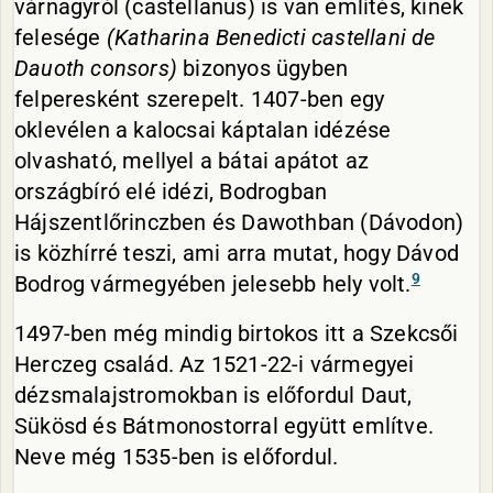
várnagyról (castellanus) is van említés, kinek
felesége
(Katharina Benedicti castellani de
Dauoth consors)
bizonyos ügyben
felperesként szerepelt. 1407-ben egy
oklevélen a kalocsai káptalan idézése
olvasható, mellyel a bátai apátot az
országbíró elé idézi, Bodrogban
Hájszentlőrinczben és Dawothban (Dávodon)
is közhírré teszi, ami arra mutat, hogy Dávod
9
Bodrog vármegyében jelesebb hely volt.
1497-ben még mindig birtokos itt a Szekcsői
Herczeg család. Az 1521-22-i vármegyei
dézsmalajstromokban is előfordul Daut,
Sükösd és Bátmonostorral együtt említve.
Neve még 1535-ben is előfordul.