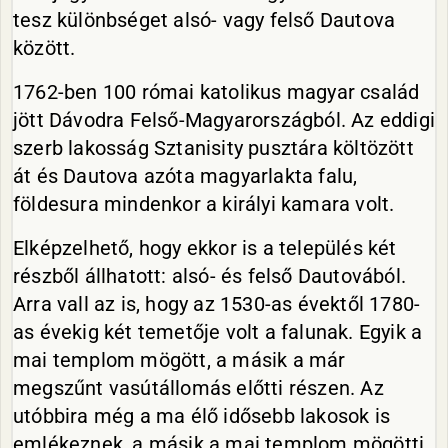
tesz különbséget alsó- vagy felső Dautova
között.
1762-ben 100 római katolikus magyar család
jött Dávodra Felső-Magyarországból. Az eddigi
szerb lakosság Sztanisity pusztára költözött
át és Dautova azóta magyarlakta falu,
földesura mindenkor a királyi kamara volt.
Elképzelhető, hogy ekkor is a település két
részből állhatott: alsó- és felső Dautovából.
Arra vall az is, hogy az 1530-as évektől 1780-
as évekig két temetője volt a falunak. Egyik a
mai templom mögött, a másik a már
megszűnt vasútállomás előtti részen. Az
utóbbira még a ma élő idősebb lakosok is
emlékeznek, a másik a mai templom mögötti,