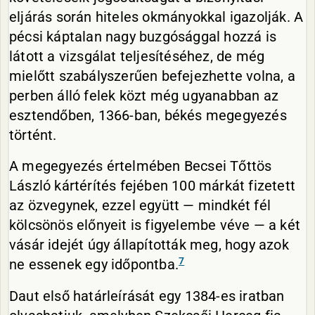
eljárás során hiteles okmányokkal igazolják. A
pécsi káptalan nagy buzgósággal hozzá is
látott a vizsgálat teljesítéséhez, de még
mielőtt szabályszerűen befejezhette volna, a
perben álló felek közt még ugyanabban az
esztendőben, 1366-ban, békés megegyezés
történt.
A megegyezés értelmében Becsei Tőttös
László kártérítés fejében 100 márkát fizetett
az özvegynek, ezzel együtt — mindkét fél
kölcsönös előnyeit is figyelembe véve — a két
vásár idejét úgy állapították meg, hogy azok
7
ne essenek egy időpontba.
Daut első határleírását egy 1384-es iratban