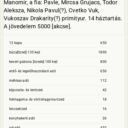
Manomir, a fia: Pavle, Mircsa Grujacs, Todor
Aleksza, Nikola Pavul(?), Cvetko Vuk,
Vukoszav Drakarity(?) primityur. 14 háztartás.
A jövedelem 5000 [akcse].
13 kapu
650
búza[tized] 135 kejl
1890
kevert gabona [tizede] 100 kejl
800
erdő- és legelőhasználati adó
650
méhkas-adó
112
káposzta- és lentized
42
fokhagyma- és vöröshagyma-tized
18
lencsetized
16
konyhakerti adó
26
juhadó
452