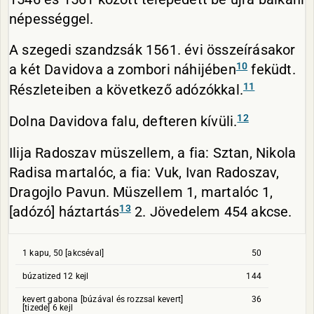
népességgel.
A szegedi szandzsák 1561. évi összeírásakor
10
a két Davidova a zombori náhijében
feküdt.
11
Részleteiben a következő adózókkal.
12
Dolna Davidova falu, defteren kívüli.
Ilija Radoszav müszellem, a fia: Sztan, Nikola
Radisa martalóc, a fia: Vuk, Ivan Radoszav,
Dragojlo Pavun. Müszellem 1, martalóc 1,
13
[adózó] háztartás
2. Jövedelem 454 akcse.
1 kapu, 50 [akcséval]
50
búzatized 12 kejl
144
kevert gabona [búzával és rozzsal kevert]
36
[tizede] 6 kejl