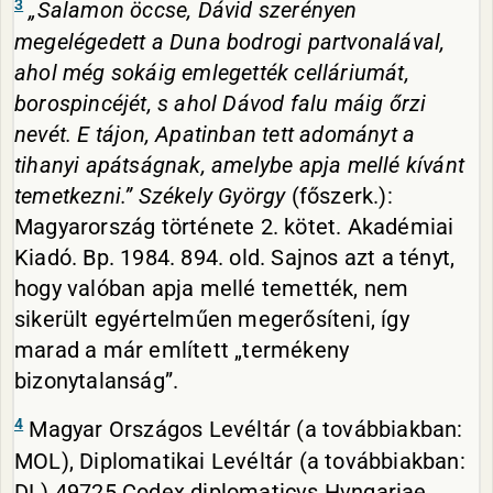
3
„Salamon öccse, Dávid szerényen
megelégedett a Duna bodrogi partvonalával,
ahol még sokáig emlegették celláriumát,
borospincéjét, s ahol Dávod falu máig őrzi
nevét. E tájon, Apatinban tett adományt a
tihanyi apátságnak, amelybe apja mellé kívánt
temetkezni.”
Székely György
(főszerk.):
Magyarország története 2. kötet. Akadémiai
Kiadó. Bp. 1984. 894. old. Sajnos azt a tényt,
hogy valóban apja mellé temették, nem
sikerült egyértelműen megerősíteni, így
marad a már említett „termékeny
bizonytalanság”.
4
Magyar Országos Levéltár (a továbbiakban:
MOL), Diplomatikai Levéltár (a továbbiakban:
DL) 49725 Codex diplomaticvs Hvngariae