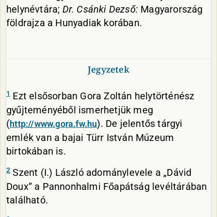
helynévtára;
Dr. Csánki Dezső:
Magyarország
földrajza a Hunyadiak korában.
Jegyzetek
1
Ezt elsősorban Gora Zoltán helytörténész
gyűjteményéből ismerhetjük meg
(
). De jelentős tárgyi
http://www.gora.fw.hu
emlék van a bajai Türr István Múzeum
birtokában is.
2
Szent (I.) László adománylevele a „Dávid
Doux” a Pannonhalmi Főapátság levéltárában
található.