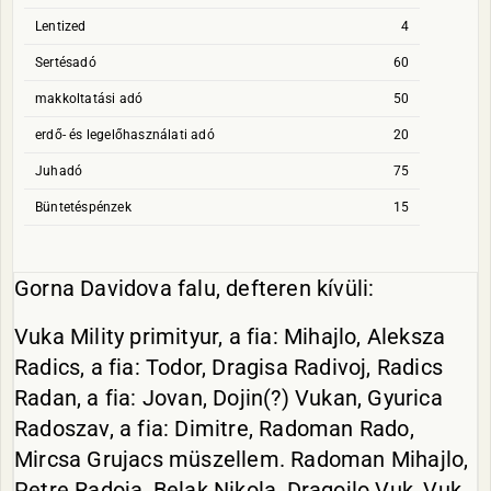
Lentized
4
Sertésadó
60
makkoltatási adó
50
erdő- és legelőhasználati adó
20
Juhadó
75
Büntetéspénzek
15
Gorna Davidova falu, defteren kívüli:
Vuka Mility primityur, a fia: Mihajlo, Aleksza
Radics, a fia: Todor, Dragisa Radivoj, Radics
Radan, a fia: Jovan, Dojin(?) Vukan, Gyurica
Radoszav, a fia: Dimitre, Radoman Rado,
Mircsa Grujacs müszellem. Radoman Mihajlo,
Petre Radoja, Belak Nikola, Dragojlo Vuk, Vuk