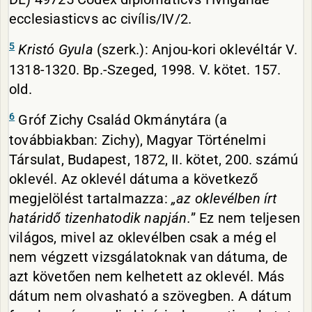
ecclesiasticvs ac civílis/IV/2.
5
Kristó Gyula
(szerk.): Anjou-kori oklevéltár V.
1318-1320. Bp.-Szeged, 1998. V. kötet. 157.
old.
6
Gróf Zichy Család Okmánytára (a
továbbiakban: Zichy), Magyar Történelmi
Társulat, Budapest, 1872, II. kötet, 200. számú
oklevél. Az oklevél dátuma a következő
megjelölést tartalmazza:
„az oklevélben írt
határidő tizenhatodik napján.
” Ez nem teljesen
világos, mivel az oklevélben csak a még el
nem végzett vizsgálatoknak van dátuma, de
azt követően nem kelhetett az oklevél. Más
dátum nem olvasható a szövegben. A dátum