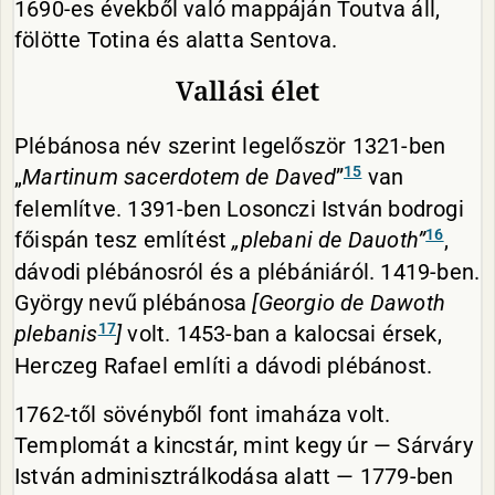
1690-es évekből való mappáján Toutva áll,
fölötte Totina és alatta Sentova.
Vallási élet
Plébánosa név szerint legelőször 1321-ben
15
„
Martinum
sacerdotem de Daved
”
van
felemlítve. 1391-ben Losonczi István bodrogi
16
főispán tesz említést
„plebani de Dauoth
”
,
dávodi plébánosról és a plébániáról. 1419-ben.
György nevű plébánosa
[Georgio de Dawoth
17
plebanis
]
volt. 1453-ban a kalocsai érsek,
Herczeg Rafael említi a dávodi plébánost.
1762-től sövényből font imaháza volt.
Templomát a kincstár, mint kegy úr — Sárváry
István adminisztrálkodása alatt — 1779-ben