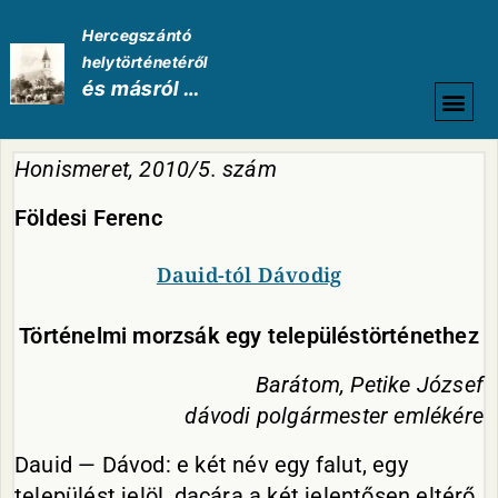
Hercegszántó
helytörténetéről
és másról …
HELYTÖRTÉNETI
Honismeret, 2010/5. szám
Földesi
Ferenc
Dauid-tól Dávodig
Történelmi morzsák egy településtörténethez
Barátom, Petike József
dávodi polgármester emlékére
Dauid — Dávod: e két név egy falut, egy
települést jelöl, dacára a két jelentősen eltérő