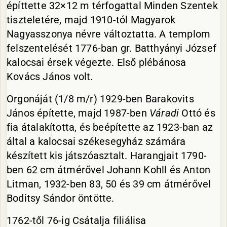
építtette 32×12 m térfogattal Minden Szentek
tiszteletére, majd 1910-tól Magyarok
Nagyasszonya névre változtatta. A templom
felszentelését 1776-ban gr. Batthyányi József
kalocsai érsek végezte. Első plébánosa
Kovács János volt.
Orgonáját (1/8 m/r) 1929-ben Barakovits
János építette, majd 1987-ben
Váradi
Ottó és
fia átalakította, és beépítette az 1923-ban az
által a kalocsai székesegyház számára
készített kis játszóasztalt. Harangjait 1790-
ben 62 cm átmérővel Johann Kohll és Anton
Litman, 1932-ben 83, 50 és 39 cm átmérővel
Boditsy Sándor öntötte.
1762-től 76-ig Csátalja filiálisa