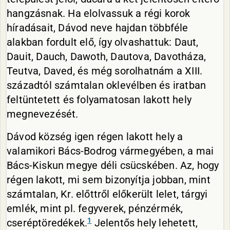
hangzásnak. Ha elolvassuk a régi korok
híradásait, Dávod neve hajdan többféle
alakban fordult elő, így olvashattuk: Daut,
Dauit, Dauch, Dawoth, Dautova, Davotháza,
Teutva, Daved, és még sorolhatnám a XIII.
századtól számtalan oklevélben és iratban
feltüntetett és folyamatosan lakott hely
megnevezését.
Dávod község igen régen lakott hely a
valamikori Bács-Bodrog vármegyében, a mai
Bács-Kiskun megye déli csücskében. Az, hogy
régen lakott, mi sem bizonyítja jobban, mint
számtalan, Kr. előttről előkerült lelet, tárgyi
emlék, mint pl. fegyverek, pénzérmék,
1
cseréptöredékek.
Jelentős hely lehetett,