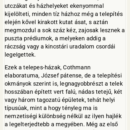
utczákat és házhelyeket ekenyommal
kijelölteti, minden tíz házhoz még a telepítés
elején kővel kirakott kutat ásat, s aztán
megmozdul a sok száz kéz, zajosak lesznek a
puszta prédiumok, a melyeken addig a
ráczság vagy a kincstári uradalom csordái
legeIgettek.
Ezek a telepes-házak, Cothmann
elaboratuma, József pátense, de a telepítési
okmányok szerint is, legnagyobbrészt a telek
hosszában épített vert falú, nádas tetejű, két
vagy három tagozatú épületek, tehát helyi
típusúak, mint a hogy tényleg ma is
nemzetiségi különbség nélkül az ilyen hajlék
a legelterjedtebb a megyében. Még az első