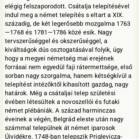
elégig felszaporodott. Csátalja telepítésével
indul meg a német telepítés s eltart a XIX.
századig, de két legerősebb mozgalma 1763
—1768 és 1781—1786 közé esik. Nagy
tervszerűséggel és okszerűséggel, a
kiváltságok dús osztogatásával folyik, úgy
hogy a megyei németség mai erejének
forrásai nem egyedül faji rátermettsége, első
sorban nagy szorgalma, hanem kétségkívül a
telepítést intézőktől kihasított gazdag, nagy
határok. Még a csátaljai telep születési
évében létesültek a novoszellói és futaki
német plébániák. A század harminczas
éveinek a végén, Belgrád eleste után nagy
számmal települnek át német iparosok
Újvidékre. 1748-ban telepszik Priglevicza-