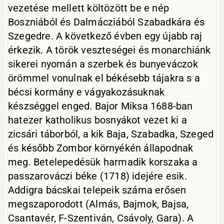
vezetése mellett költözött be e nép
Boszniából és Dalmácziából Szabadkára és
Szegedre. A következő évben egy újabb raj
érkezik. A török veszteségei és monarchiánk
sikerei nyomán a szerbek és bunyeváczok
örömmel vonulnak el békésebb tájakra s a
bécsi kormány e vágyakozásuknak
készséggel enged. Bajor Miksa 1688-ban
hatezer katholikus bosnyákot vezet ki a
zicsári táborból, a kik Baja, Szabadka, Szeged
és később Zombor környékén állapodnak
meg. Betelepedésük harmadik korszaka a
passzarováczi béke (1718) idejére esik.
Addigra bácskai telepeik száma erősen
megszaporodott (Almás, Bajmok, Bajsa,
Csantavér, F-Szentiván, Csávoly, Gara). A