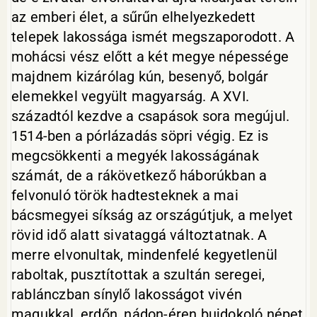
az emberi élet, a sűrűn elhelyezkedett
telepek lakossága ismét megszaporodott. A
mohácsi vész előtt a két megye népessége
majdnem kizárólag kún, besenyő, bolgár
elemekkel vegyült magyarság. A XVI.
századtól kezdve a csapások sora megújul.
1514-ben a pórlázadás söpri végig. Ez is
megcsökkenti a megyék lakosságának
számát, de a rákövetkező háborúkban a
felvonuló török hadtesteknek a mai
bácsmegyei síkság az országútjuk, a melyet
rövid idő alatt sivataggá változtatnak. A
merre elvonultak, mindenfelé kegyetlenül
raboltak, pusztítottak a szultán seregei,
rablánczban sínylő lakosságot vivén
magukkal, erdőn, nádon-éren bujdokoló népet