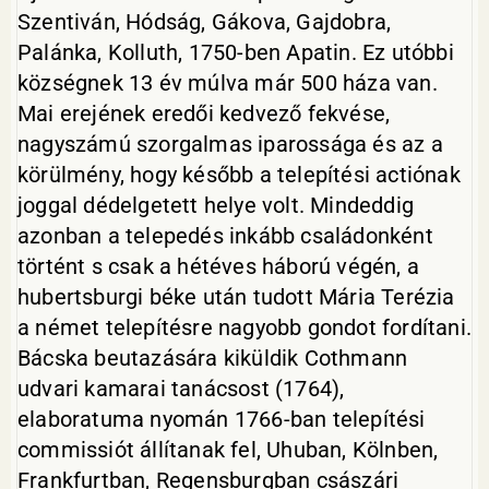
Szentiván, Hódság, Gákova, Gajdobra,
Palánka, Kolluth, 1750-ben Apatin. Ez utóbbi
községnek 13 év múlva már 500 háza van.
Mai erejének eredői kedvező fekvése,
nagyszámú szorgalmas iparossága és az a
körülmény, hogy később a telepítési actiónak
joggal dédelgetett helye volt. Mindeddig
azonban a telepedés inkább családonként
történt s csak a hétéves háború végén, a
hubertsburgi béke után tudott Mária Terézia
a német telepítésre nagyobb gondot fordítani.
Bácska beutazására kiküldik Cothmann
udvari kamarai tanácsost (1764),
elaboratuma nyomán 1766-ban telepítési
commissiót állítanak fel, Uhuban, Kölnben,
Frankfurtban, Regensburgban császári