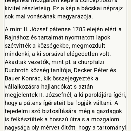
telepítési mozgalom képe a conceptiótó! a
kivitel részleteiig. Ez a kép a bácskai néprajz
sok mai vonásának magyarázója.
A mint II. József pátense 1785 elején elért a
Rajnához és tartalmát nyomtatott lapok
szétvitték a községekbe, megmozdult
mindenki, a ki sorsával elégedetlen volt.
Akadtak vezetők, mint pl. a churpfalzi
Duchroth község tanítója, Decker Péter és
Bauer Konrád, kik összejegyezték a
vállalkozásra hajlandókat s aztán
megjelentek II. Józsefnél, a ki parolájára ígéri,
hogy a pátens ígéreteit be fogják váltani. A
fejedelmi szó biztosítására még a gazdagok
is felkészültek a hosszú útra s a mozgalom
nagysága oly mérvet öltött, hogy a tartományi