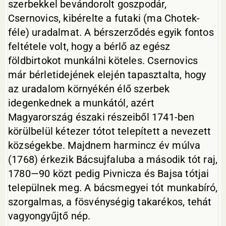
szerbekkel bevándorolt goszpodár,
Csernovics, kibérelte a futaki (ma Chotek-
féle) uradalmat. A bérszerződés egyik fontos
feltétele volt, hogy a bérlő az egész
földbirtokot munkálni köteles. Csernovics
már bérletidejének elején tapasztalta, hogy
az uradalom környékén élő szerbek
idegenkednek a munkától, azért
Magyarország északi részeiből 1741-ben
körülbelül kétezer tótot telepített a nevezett
községekbe. Majdnem harmincz év múlva
(1768) érkezik Bácsujfaluba a második tót raj,
1780—90 közt pedig Pivnicza és Bajsa tótjai
települnek meg. A bácsmegyei tót munkabíró,
szorgalmas, a fösvénységig takarékos, tehát
vagyongyűjtő nép.