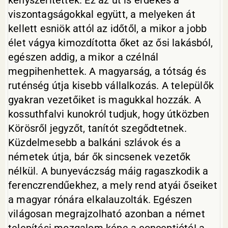
kényszerítették. Ez az út is érdekes a
viszontagságokkal együtt, a melyeken át
kellett esniök attól az időtől, a mikor a jobb
élet vágya kimozdította őket az ősi lakásból,
egészen addig, a mikor a czélnál
megpihenhettek. A magyarság, a tótság és
ruténség útja kisebb vállalkozás. A települők
gyakran vezetőiket is magukkal hozzák. A
kossuthfalvi kunokról tudjuk, hogy útközben
Körösről jegyzőt, tanítót szegődtetnek.
Küzdelmesebb a balkáni szlávok és a
németek útja, bár ők sincsenek vezetők
nélkül. A bunyeváczság máig ragaszkodik a
ferenczrendűekhez, a mely rend atyái őseiket
a magyar rónára elkalauzolták. Egészen
világosan megrajzolható azonban a német