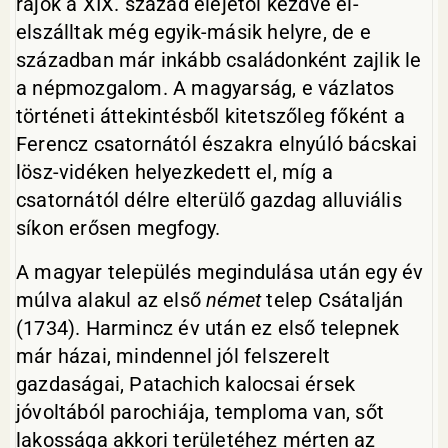
rajok a XIX. század elejétől kezdve el-
elszálltak még egyik-másik helyre, de e
században már inkább családonként zajlik le
a népmozgalom. A magyarság, e vázlatos
történeti áttekintésből kitetszőleg főként a
Ferencz csatornától északra elnyúló bácskai
lösz-vidéken helyezkedett el, míg a
csatornától délre elterülő gazdag alluviális
síkon erősen megfogy.
A magyar település megindulása után egy év
múlva alakul az első
német
telep Csátalján
(1734). Harmincz év után ez első telepnek
már házai, mindennel jól felszerelt
gazdaságai, Patachich kalocsai érsek
jóvoltából parochiája, temploma van, sőt
lakossága akkori területéhez mérten az