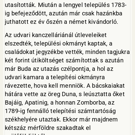
utasították. Miután a lengyel település 1783-
ig befejeződött, azután már csak hazánkba
juthatott ez év őszén a német kivándorló.
Az udvari kanczelláriánál útleveleiket
elszedték, települési okmányt kaptak, a
családokat jegyzékbe vették, minden tagjukra
két forint útiköltséget számítottak s azután
már Buda az utazás czélpontja, a hol az
udvari kamara a telepítési okmányra
rávezette, hova kell menniök. A bácskaiakat
hátára vette az öreg Duna, s leúsztatta őket
Bajáig, Apatinig, a honnan Zomborba, az
1789-ig fennálló telepítési számtartóság
székhelyére utaztak. Ekkor már majdnem
kétszáz mérföldre szakadtak el