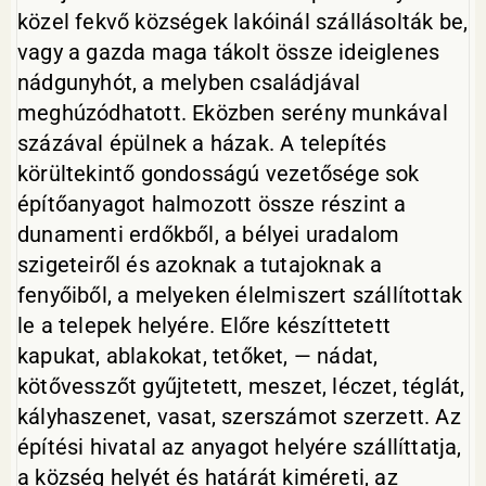
közel fekvő községek lakóinál szállásolták be,
vagy a gazda maga tákolt össze ideiglenes
nádgunyhót, a melyben családjával
meghúzódhatott. Eközben serény munkával
százával épülnek a házak. A telepítés
körültekintő gondosságú vezetősége sok
építőanyagot halmozott össze részint a
dunamenti erdőkből, a bélyei uradalom
szigeteiről és azoknak a tutajoknak a
fenyőiből, a melyeken élelmiszert szállítottak
le a telepek helyére. Előre készíttetett
kapukat, ablakokat, tetőket, — nádat,
kötővesszőt gyűjtetett, meszet, léczet, téglát,
kályhaszenet, vasat, szerszámot szerzett. Az
építési hivatal az anyagot helyére szállíttatja,
a község helyét és határát kiméreti, az