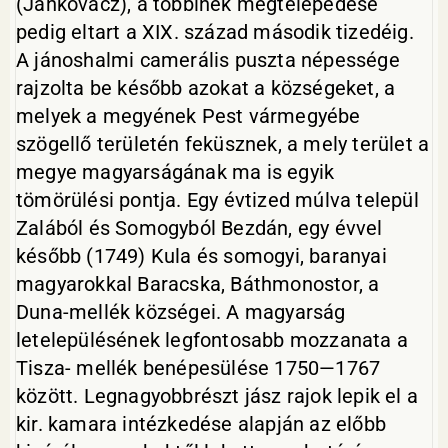
(Jankovácz), a többinek megtelepedése
pedig eltart a XIX. század második tizedéig.
A jánoshalmi camerális puszta népessége
rajzolta be később azokat a községeket, a
melyek a megyének Pest vármegyébe
szögellő területén feküsznek, a mely terület a
megye magyarságának ma is egyik
tömörülési pontja. Egy évtized múlva települ
Zalából és Somogyból Bezdán, egy évvel
később (1749) Kula és somogyi, baranyai
magyarokkal Baracska, Báthmonostor, a
Duna-mellék községei. A magyarság
letelepülésének legfontosabb mozzanata a
Tisza- mellék benépesülése 1750—1767
között. Legnagyobbrészt jász rajok lepik el a
kir. kamara intézkedése alapján az előbb