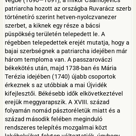
végbe (1690—1691), a mikor Csarnojevics
patriarcha hozott az országba Ruvarácz szerb
történetíró szerint hetven-nyolczvanezer
szerbet, a kiknek egy része a bácsi
püspökség területén telepedett le. A
régebben telepedettek erejét mutatja, hogy a
bajai szerbségnek a patriarcha idejében már
három temploma van. A passzarováczi
békekötés után, majd 1738-ban és Mária
Terézia idejében (1740) újabb csoportok
érkeznek s az utóbbiak a mai Újvidék
kifejlesztői. Békésebb idők elkövetkeztével
erejük meggyarapszik. A XVIII. század
folyamán nomád pásztoréletük miatt és a
század második felében meginduló
rendszeres telepítés mozgalmai közt