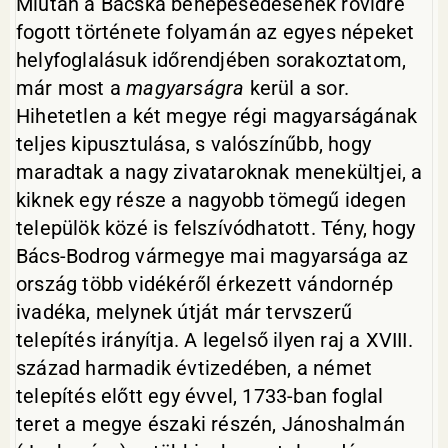
Miután a Bácska benépesedésének rövidre
fogott története folyamán az egyes népeket
helyfoglalásuk időrendjében sorakoztatom,
már most a
magyarságra
kerül a sor.
Hihetetlen a két megye régi magyarságának
teljes kipusztulása, s valószínűbb, hogy
maradtak a nagy zivataroknak menekültjei, a
kiknek egy része a nagyobb tömegű idegen
települök közé is felszívódhatott. Tény, hogy
Bács-Bodrog vármegye mai magyarsága az
ország több vidékéről érkezett vándornép
ivadéka, melynek útját már tervszerű
telepítés irányítja. A legelső ilyen raj a XVIII.
század harmadik évtizedében, a német
telepítés előtt egy évvel, 1733-ban foglal
teret a megye északi részén, Jánoshalmán