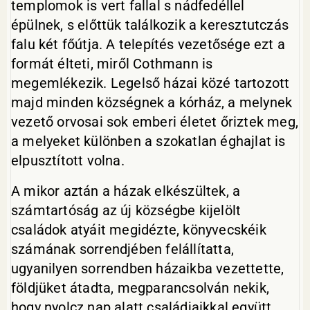
templomok is vert fallal s nádfedéllel
épülnek, s előttük találkozik a keresztutczás
falu két főútja. A telepítés vezetősége ezt a
formát élteti, miről Cothmann is
megemlékezik. Legelső házai közé tartozott
majd minden községnek a kórház, a melynek
vezető orvosai sok emberi életet őriztek meg,
a melyeket különben a szokatlan éghajlat is
elpusztított volna.
A mikor aztán a házak elkészültek, a
számtartóság az új községbe kijelölt
családok atyáit megidézte, könyvecskéik
számának sorrendjében felállítatta,
ugyanilyen sorrendben házaikba vezettette,
földjüket átadta, megparancsolván nekik,
hogy nyolcz nap alatt családjaikkal együtt