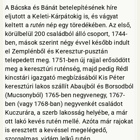
A Bácska és Bánát betelepítésének híre
eljutott a Keleti-Kárpátokig is, és vágyat
keltett a
rutén
nép egy töredékében. Az első,
körülbelül 200 családból álló csoport, 1744-
ben, mások szerint négy évvel később indult
el Zemplénből és Keresztur-pusztán
telepedett meg. 1751-ben új rajjal erősödött
meg a keresztúri ruténség, majd pedig Rédl
kincstári igazgató megbízásából Kis Péter
keresztúri lakos szállít Abaujból és Borsodból
(Mucsonyból) 1765-ben negyvenegy, 1767-
ben (vagy 1768-ban) negyvenkét családot
Kuczurára, a szerb lakosság helyébe, a már
ott lakó kevés rutén mellé. Azóta már rajokat
is eresztett a kevéssel megelégedő,
szorgalmas, vidám lelkű rutén.