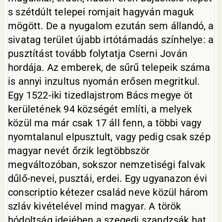
s szétdúlt telepei romjait hagyván maguk
mögött. De a nyugalom ezután sem állandó, a
sivatag terület újabb irtótámadás színhelye: a
pusztítást tovább folytatja Cserni Jován
hordája. Az emberek, de sűrű telepeik száma
is annyi inzultus nyomán erősen megritkul.
Egy 1522-iki tizedlajstrom Bács megye öt
kerületének 94 községét említi, a melyek
közül ma már csak 17 áll fenn, a többi vagy
nyomtalanul elpusztult, vagy pedig csak szép
magyar nevét őrzik legtöbbször
megváltozóban, sokszor nemzetiségi falvak
dűlő-nevei, pusztái, erdei. Egy ugyanazon évi
conscriptio kétezer család neve közül három
szláv kivételével mind magyar. A török
hódoltság idejében a szegedi szandzsák hat