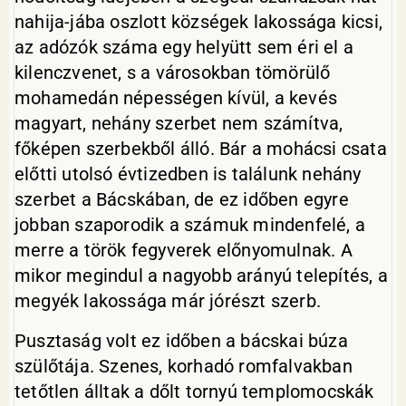
nahija-jába oszlott községek lakossága kicsi,
az adózók száma egy helyütt sem éri el a
kilenczvenet, s a városokban tömörülő
mohamedán népességen kívül, a kevés
magyart, nehány szerbet nem számítva,
főképen szerbekből álló. Bár a mohácsi csata
előtti utolsó évtizedben is találunk nehány
szerbet a Bácskában, de ez időben egyre
jobban szaporodik a számuk mindenfelé, a
merre a török fegyverek előnyomulnak. A
mikor megindul a nagyobb arányú telepítés, a
megyék lakossága már jórészt szerb.
Pusztaság volt ez időben a bácskai búza
szülőtája. Szenes, korhadó romfalvakban
tetőtlen álltak a dőlt tornyú templomocskák