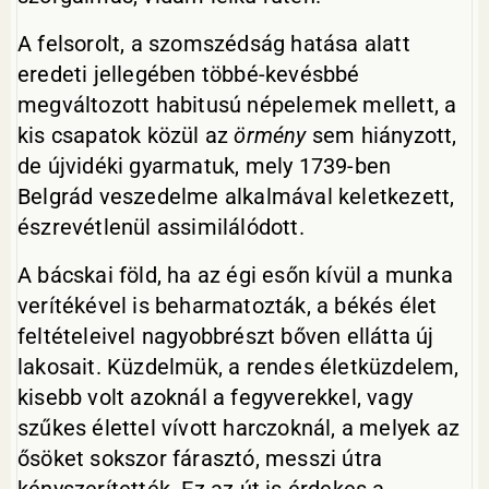
A felsorolt, a szomszédság hatása alatt
eredeti jellegében többé-kevésbbé
megváltozott habitusú népelemek mellett, a
kis csapatok közül az
örmény
sem hiányzott,
de újvidéki gyarmatuk, mely 1739-ben
Belgrád veszedelme alkalmával keletkezett,
észrevétlenül assimilálódott.
A bácskai föld, ha az égi esőn kívül a munka
verítékével is beharmatozták, a békés élet
feltételeivel nagyobbrészt bőven ellátta új
lakosait. Küzdelmük, a rendes életküzdelem,
kisebb volt azoknál a fegyverekkel, vagy
szűkes élettel vívott harczoknál, a melyek az
ősöket sokszor fárasztó, messzi útra