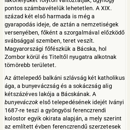
lakóhelyüket folyton változtatják, úgyhogy
pontos számbavételük lehetetlen. A XIX.
század két első harmada is még a
gyarapodás ideje, de aztán a nemzetiségek
versenyében, főként a szorgalmával előzködő
svábsággal szemben, teret veszít.
Magyarországi főfészkük a Bácska, hol
Zombor körül és Titeltől nyugatra alkotnak
tömörebb területet.
Az áttelepedő balkáni szlávság két katholikus
ága, a bunyeváczság és a sokáczság alig
kétszázéves lakója a Bácskának. A
bunyeváczok
első telepedésének idejét Iványi
1687-re teszi a gyöngyösi ferenczrendi
kolostor egyik okirata alapján, a mely szerint
az említett évben ferenczrendű szerzetesek