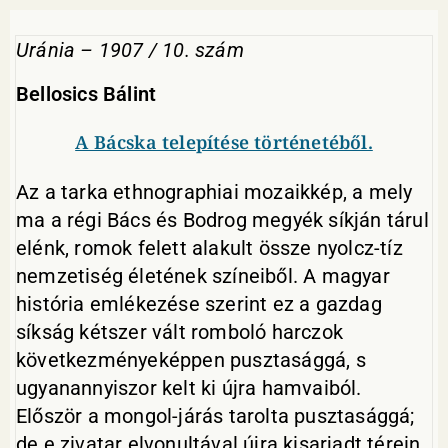
Uránia – 1907 / 10. szám
Bellosics Bálint
A Bácska telepítése történetéből.
Az a tarka ethnographiai mozaikkép, a mely
ma a régi Bács és Bodrog megyék síkján tárul
elénk, romok felett alakult össze nyolcz-tíz
nemzetiség életének színeiből. A magyar
história emlékezése szerint ez a gazdag
síkság kétszer vált romboló harczok
következményeképpen pusztasággá, s
ugyanannyiszor kelt ki újra hamvaiból.
Először a mongol-járás tarolta pusztasággá;
de e zivatar elvonultával újra kisarjadt térein