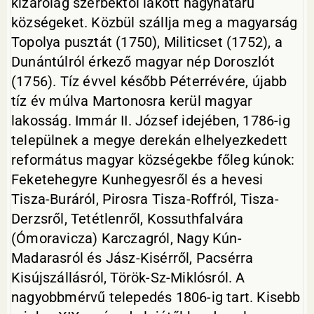
kizárólag szerbektől lakott nagyhatárú
községeket. Közbül szállja meg a magyarság
Topolya pusztát (1750), Militicset (1752), a
Dunántúlról érkező magyar nép Doroszlót
(1756). Tíz évvel később Péterrévére, újabb
tíz év múlva Martonosra kerül magyar
lakosság. Immár II. József idejében, 1786-ig
települnek a megye derekán elhelyezkedett
református magyar községekbe főleg kúnok:
Feketehegyre Kunhegyesről és a hevesi
Tisza-Buráról, Pirosra Tisza-Roffról, Tisza-
Derzsről, Tetétlenről, Kossuthfalvára
(Ómoravicza) Karczagról, Nagy Kún-
Madarasról és Jász-Kisérről, Pacsérra
Kisújszállásról, Török-Sz-Miklósról. A
nagyobbmérvű telepedés 1806-ig tart. Kisebb