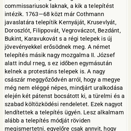
commissariusok laknak, a kik a telepítést
intézik. 1763—68 közt már Cothmann
javaslatára telepítik Kernyáját, Krusevlyát,
Doroszlót, Filippovát, Vegrováczot, Bezdánt,
Bukint, Karavukovát s a régi telepek is új
jövevényekkel erősödnek meg. A német
telepítés másik nagy mozgalma II. József
alatt indul rneg, s ez időben egymásután
kelnek a protestáns telepek is. A nagy
császár meggyőződvén arról, hogy a megye
még nem eléggé népes, mindjárt uralkodása
elején két pátenst bocsátott ki, a türelmi és a
szabad költözködési rendeletet. Ezek nagyot
lendítettek a telepítés ügyén. Lesz alkalmam
alább a telepítés módját röviden
megismertetni, egyelőre csak annyit, hogy