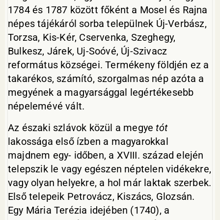
1784 és 1787 között főként a Mosel és Rajna
népes tájékáról sorba települnek Új-Verbász,
Torzsa, Kis-Kér, Cservenka, Szeghegy,
Bulkesz, Járek, Uj-Soóvé, Új-Szivacz
református községei. Termékeny földjén ez a
takarékos, számító, szorgalmas nép azóta a
megyének a magyarsággal legértékesebb
népelemévé vált.
Az északi szlávok közül a megye
tót
lakossága első ízben a magyarokkal
majdnem egy- időben, a XVIII. század elején
telepszik le vagy egészen néptelen vidékekre,
vagy olyan helyekre, a hol már laktak szerbek.
Első telepeik Petrovácz, Kiszács, Glozsán.
Egy Mária Terézia idejében (1740), a