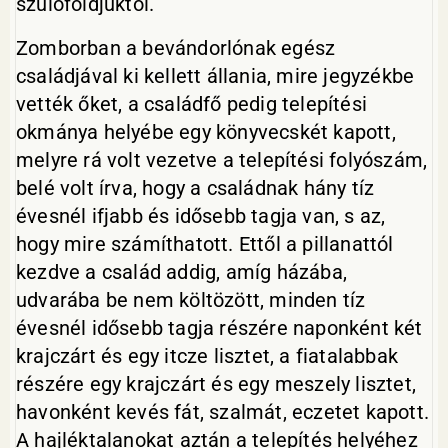
szülőföldjüktől.
Zomborban a bevándorlónak egész
családjával ki kellett állania, mire jegyzékbe
vették őket, a családfő pedig telepítési
okmánya helyébe egy könyvecskét kapott,
melyre rá volt vezetve a telepítési folyószám,
belé volt írva, hogy a családnak hány tíz
évesnél ifjabb és idősebb tagja van, s az,
hogy mire számíthatott. Ettől a pillanattól
kezdve a család addig, amíg házába,
udvarába be nem költözött, minden tíz
évesnél idősebb tagja részére naponként két
krajczárt és egy itcze lisztet, a fiatalabbak
részére egy krajczárt és egy meszely lisztet,
havonként kevés fát, szalmát, eczetet kapott.
A hajléktalanokat aztán a telepítés helyéhez