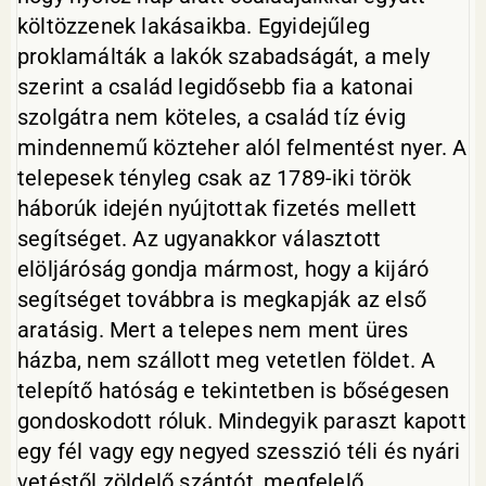
költözzenek lakásaikba. Egyidejűleg
proklamálták a lakók szabadságát, a mely
szerint a család legidősebb fia a katonai
szolgátra nem köteles, a család tíz évig
mindennemű közteher alól felmentést nyer. A
telepesek tényleg csak az 1789-iki török
háborúk idején nyújtottak fizetés mellett
segítséget. Az ugyanakkor választott
elöljáróság gondja mármost, hogy a kijáró
segítséget továbbra is megkapják az első
aratásig. Mert a telepes nem ment üres
házba, nem szállott meg vetetlen földet. A
telepítő hatóság e tekintetben is bőségesen
gondoskodott róluk. Mindegyik paraszt kapott
egy fél vagy egy negyed szesszió téli és nyári
vetéstől zöldelő szántót, megfelelő