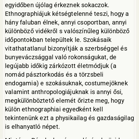
egyidőben újólag érkeznek sokaczok.
Ethnographiájuk kétségtelenné teszi, hogy a
hány faluban élnek, annyi csoportban, annyi
különböző vidékről s valószínűleg különböző
időpontokban települtek le. Szokásaik
vitathatatlanul bizonyítják a szerbséggel és
bunyeváczsággal való rokonságukat, de
legújabb időkig zárkózott életmódjuk (a
nomád pásztorkodás és a törzsbeli
endogamia) e szokásuknak, costumejöknek
valamint anthropologiájuknak is annyi ősi,
megkülönböztető elemét őrizte meg, hogy
külön ethnographiai egyedként kell
tekintenünk ezt a physikailag és gazdaságilag
is elhanyatló népet.