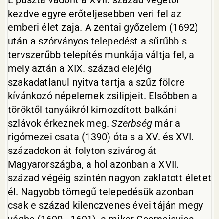
E puszta vadont a XVII. század végétől
kezdve egyre erőteljesebben veri fel az
emberi élet zaja. A zentai győzelem (1692)
után a szórványos telepedést a sűrűbb s
tervszerűbb telepítés munkája váltja fel, a
mely aztán a XIX. század elejéig
szakadatlanul nyitva tartja a szűz földre
kívánkozó népelemek zsilipjeit. Elsőbben a
töröktől tanyáikról kimozdított balkáni
szlávok érkeznek meg.
Szerbség
már a
rigómezei csata (1390) óta s a XV. és XVI.
századokon át folyton szivárog át
Magyarországba, a hol azonban a XVII.
század végéig szintén nagyon zaklatott életet
él. Nagyobb tömegű telepedésük azonban
csak e század kilenczvenes évei táján megy