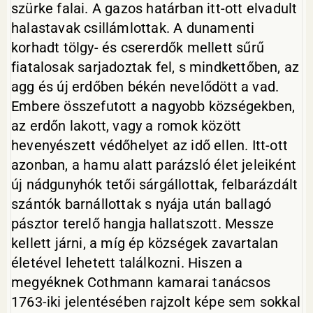
szürke falai. A gazos határban itt-ott elvadult
halastavak csillámlottak. A dunamenti
korhadt tölgy- és csererdők mellett sűrű
fiatalosak sarjadoztak fel, s mindkettőben, az
agg és új erdőben békén nevelődött a vad.
Embere összefutott a nagyobb községekben,
az erdőn lakott, vagy a romok között
hevenyészett védőhelyet az idő ellen. Itt-ott
azonban, a hamu alatt parázsló élet jeleiként
új nádgunyhók tetői sárgállottak, felbarázdált
szántók barnállottak s nyája után ballagó
pásztor terelő hangja hallatszott. Messze
kellett járni, a míg ép községek zavartalan
életével lehetett találkozni. Hiszen a
megyéknek Cothmann kamarai tanácsos
1763-iki jelentésében rajzolt képe sem sokkal