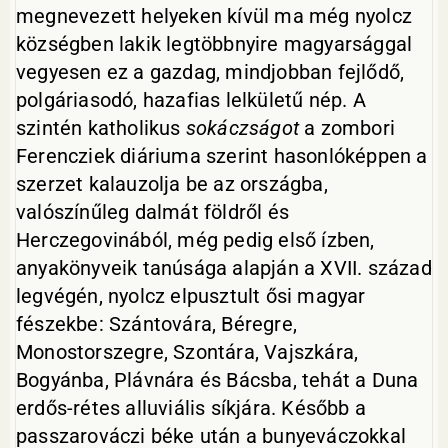
megnevezett helyeken kívül ma még nyolcz
községben lakik legtöbbnyire magyarsággal
vegyesen ez a gazdag, mindjobban fejlődő,
polgáriasodó, hazafias lelkületű nép. A
szintén katholikus
sokáczságot
a zombori
Ferencziek diáriuma szerint hasonlóképpen a
szerzet kalauzolja be az országba,
valószínűleg dalmát földről és
Herczegovinából, még pedig első ízben,
anyakönyveik tanúsága alapján a XVII. század
legvégén, nyolcz elpusztult ősi magyar
fészekbe: Szántovára, Béregre,
Monostorszegre, Szontára, Vajszkára,
Bogyánba, Plávnára és Bácsba, tehát a Duna
erdős-rétes alluviális síkjára. Később a
passzarováczi béke után a bunyeváczokkal