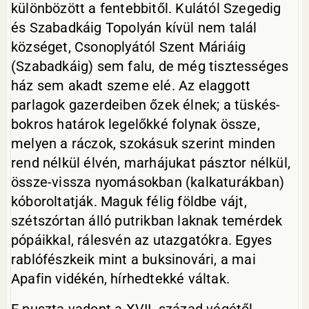
különbözött a fentebbitől. Kulától Szegedig
és Szabadkáig Topolyán kívül nem talál
községet, Csonoplyától Szent Máriáig
(Szabadkáig) sem falu, de még tisztességes
ház sem akadt szeme elé. Az elaggott
parlagok gazerdeiben őzek élnek; a tüskés-
bokros határok legelőkké folynak össze,
melyen a ráczok, szokásuk szerint minden
rend nélkül élvén, marhájukat pásztor nélkül,
össze-vissza nyomásokban (kalkaturákban)
kóboroltatják. Maguk félig földbe vájt,
szétszórtan álló putrikban laknak temérdek
pópáikkal, rálesvén az utazgatókra. Egyes
rablófészkeik mint a buksinovári, a mai
Apafin vidékén, hírhedtekké váltak.