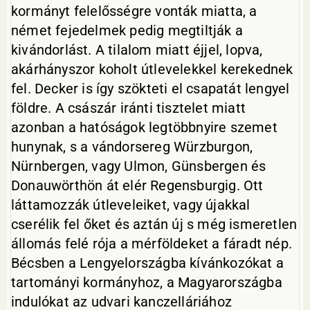
kormányt felelősségre vonták miatta, a
német fejedelmek pedig megtiltják a
kivándorlást. A tilalom miatt éjjel, lopva,
akárhányszor koholt útlevelekkel kerekednek
fel. Decker is így szökteti el csapatát lengyel
földre. A császár iránti tisztelet miatt
azonban a hatóságok legtöbbnyire szemet
hunynak, s a vándorsereg Würzburgon,
Nürnbergen, vagy Ulmon, Günsbergen és
Donauwörthön át elér Regensburgig. Ott
láttamozzák útleveleiket, vagy újakkal
cserélik fel őket és aztán új s még ismeretlen
állomás felé rója a mérföldeket a fáradt nép.
Bécsben a Lengyelországba kívánkozókat a
tartományi kormányhoz, a Magyarországba
indulókat az udvari kanczelláriához