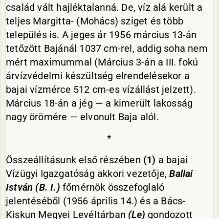
család vált hajléktalanná. De, víz alá került a
teljes Margitta- (Mohács) sziget és több
település is. A jeges ár 1956 március 13-án
tetőzött Bajánál 1037 cm-rel, addig soha nem
mért maximummal (Március 3-án a III. fokú
árvízvédelmi készültség elrendelésekor a
bajai vízmérce 512 cm-es vízállást jelzett).
Március 18-án a jég — a kimerült lakosság
nagy örömére — elvonult Baja alól.
*
Összeállításunk első részében
(1)
a bajai
Vízügyi Igazgatóság akkori vezetője,
Ballai
István
(B. I.)
főmérnök összefoglaló
jelentéséből (1956 április 14.) és a Bács-
Kiskun Megyei Levéltárban
(Le)
gondozott