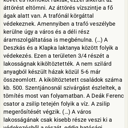
áttörést eltömni. Az áttörés vízszintje a fő
ágak alatt van. A trafónál körgáttal
védekeznek. Amennyiben a trafó veszélybe
kerülne úgy a város és a déli rész
áramszolgáltatása is megbénulna. (…) A
Deszkás és a Klapka laktanya között folyik a
védekezés. Ezen a területen 3/4 részét a
lakosságnak kiköltöztették. A nem szilárd
anyagból készült házak közül 5-6 már
összeomlott. A kiköltöztetett családok száma
kb. 500. Szentjánosnál szivárgást észleltek, a
tömítés most van folyamatban. A Deák Ferenc
csator a zsilip tetején folyik a víz. A zsilip
megerősítését végzik. (…) A város
lakosságának csak kisebb része veszi ki a
védekezésből a részét, eddig hatósági