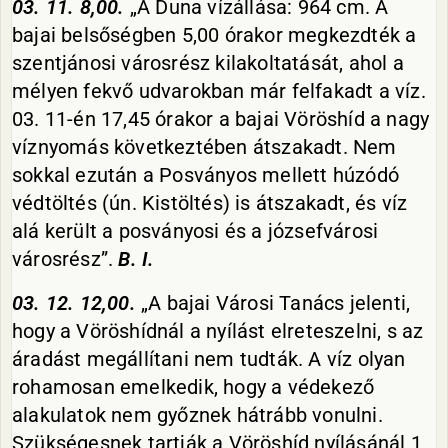
03. 11. 8,00.
„A Duna vízállása: 964 cm. A
bajai belsőségben 5,00 órakor megkezdték a
szentjánosi városrész kilakoltatását, ahol a
mélyen fekvő udvarokban már felfakadt a víz.
03. 11-én 17,45 órakor a bajai Vöröshíd a nagy
víznyomás következtében átszakadt. Nem
sokkal ezután a Posványos mellett húzódó
védtöltés (ún. Kistöltés) is átszakadt, és víz
alá került a posványosi és a józsefvárosi
városrész”.
B. I.
03. 12. 12,00.
„A bajai Városi Tanács jelenti,
hogy a Vöröshídnál a nyílást elreteszelni, s az
áradást megállítani nem tudták. A víz olyan
rohamosan emelkedik, hogy a védekező
alakulatok nem győznek hátrább vonulni.
Szükségesnek tartják a Vöröshíd nyílásánál 1