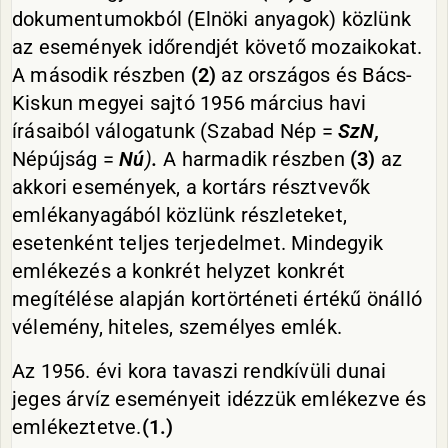
dokumentumokból (Elnöki anyagok) közlünk
az események időrendjét követő mozaikokat.
A második részben
(2)
az országos és Bács-
Kiskun megyei sajtó 1956 március havi
írásaiból válogatunk (Szabad Nép =
SzN
,
Népújság =
Nú
)
.
A harmadik részben
(3)
az
akkori események, a kortárs résztvevők
emlékanyagából közlünk részleteket,
esetenként teljes terjedelmet. Mindegyik
emlékezés a konkrét helyzet konkrét
megítélése alapján kortörténeti értékű önálló
vélemény, hiteles, személyes emlék.
Az 1956. évi kora tavaszi rendkívüli dunai
jeges árvíz eseményeit idézzük emlékezve és
emlékeztetve.
(1.)