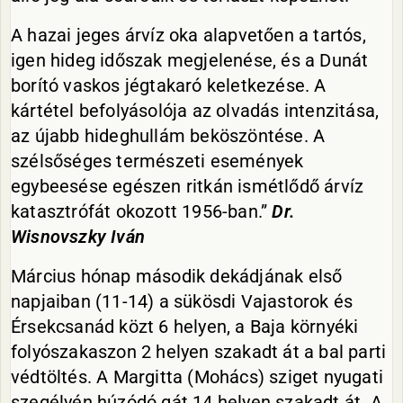
A hazai jeges árvíz oka alapvetően a tartós,
igen hideg időszak megjelenése, és a Dunát
borító vaskos jégtakaró keletkezése. A
kártétel befolyásolója az olvadás intenzitása,
az újabb hideghullám beköszöntése. A
szélsőséges természeti események
egybeesése egészen ritkán ismétlődő árvíz
katasztrófát okozott 1956-ban.”
Dr.
Wisnovszky Iván
Március hónap második dekádjának első
napjaiban (11-14) a sükösdi Vajastorok és
Érsekcsanád közt 6 helyen, a Baja környéki
folyószakaszon 2 helyen szakadt át a bal parti
védtöltés. A Margitta (Mohács) sziget nyugati
szegélyén húzódó gát 14 helyen szakadt át. A