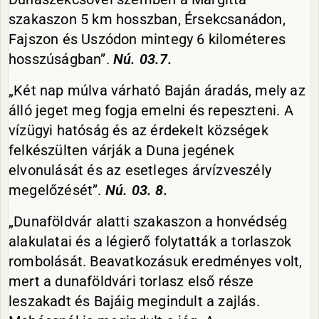
szakaszon 5 km hosszban, Érsekcsanádon,
Fajszon és Uszódon mintegy 6 kilométeres
hosszúságban”.
Nú
. 03.7.
„Két nap múlva várható Baján áradás, mely az
álló jeget meg fogja emelni és repeszteni. A
vízügyi hatóság és az érdekelt községek
felkészülten várják a Duna jegének
elvonulását és az esetleges árvízveszély
megelőzését”.
Nú
. 03. 8.
„Dunaföldvár alatti szakaszon a honvédség
alakulatai és a légierő folytatták a torlaszok
rombolását. Beavatkozásuk eredményes volt,
mert a dunaföldvári torlasz első része
leszakadt és Bajáig megindult a zajlás.