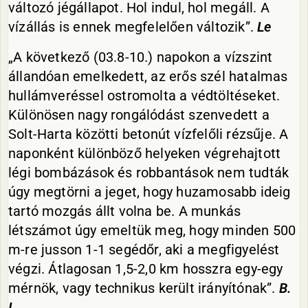
változó jégállapot. Hol indul, hol megáll. A
vízállás is ennek megfelelően változik”.
Le
„A következő (03.8-10.) napokon a vízszint
állandóan emelkedett, az erős szél hatalmas
hullámveréssel ostromolta a védtöltéseket.
Különösen nagy rongálódást szenvedett a
Solt-Harta közötti betonút vízfelőli rézsűje. A
naponként különböző helyeken végrehajtott
légi bombázások és robbantások nem tudták
úgy megtörni a jeget, hogy huzamosabb ideig
tartó mozgás állt volna be. A munkás
létszámot úgy emeltük meg, hogy minden 500
m-re jusson 1-1 segédőr, aki a megfigyelést
végzi. Átlagosan 1,5-2,0 km hosszra egy-egy
mérnök, vagy technikus került irányítónak”.
B.
I.