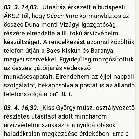
03. 3. 14,03.
„Utasítás érkezett a budapesti
ÁKSZ-től, hogy
Dégen Imre
kormánybiztos az
összes Duna-menti Vízügyi Igazgatóság
részére elrendelte a III. fokú árvízvédelmi
készültséget. A rendelkezést azonnal közöltük
telefon útján a Bács-Kiskun és Baranya
megyei szervekkel. Egyidejűleg mozgósítottuk
az összes gátőrjárás védekező
munkáscsapatait. Elrendeltem az éjjel-nappali
szolgálatot, bekapcsolva a postát is az állandó
telefonszolgálatba”.
B. I.
03. 4. 16,30.
„Kiss György műsz. osztályvezető
részletes utasítást adott mindhárom
árvízvédelmi szakaszra a nyúlgátolások
haladéktalan megkezdése érdekében. Erre a