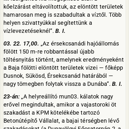
kőelzárást eltávolítottuk, az elöntött területek
hamarosan meg is szabadultak a víztől. Több
helyen szivattyúkkal segítettünk a
vízlevezetéseknél”.
B. I.
03. 22. 17,00.
„Az érsekcsanádi hajóállomás
fölött 150 m-re robbantással újabb
töltésnyitás történt, amelynek eredményeként
a Baja fölötti elöntött területek vizei — főképp
Dusnok, Sükösd, Érsekcsanád határából —
nagy tömegben folytak vissza a Dunába”.
B. I.
23-án:
„A helyreállító mun03. kálatok nagy
erővel megindultak, amikor a vajastoroki öt
szakadást a KPM kötelékébe tartozó
Betonútépítő Vállalat, a bajai térségben lévő
szakadásokat (a Dunavölgyi Főcsatornán 2, a