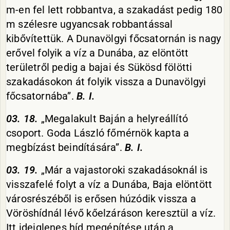
m-en fel lett robbantva, a szakadást pedig 180
m szélesre ugyancsak robbantással
kibővítettük. A Dunavölgyi főcsatornán is nagy
erővel folyik a víz a Dunába, az elöntött
területről pedig a bajai és Sükösd fölötti
szakadásokon át folyik vissza a Dunavölgyi
főcsatornába”.
B. I.
03. 18.
„Megalakult Baján a helyreállító
csoport. Goda László főmérnök kapta a
megbízást beindítására”.
B. I.
03. 19.
„Már a vajastoroki szakadásoknál is
visszafelé folyt a víz a Dunába, Baja elöntött
városrészéből is erősen húzódik vissza a
Vöröshídnál lévő kőelzáráson keresztül a víz.
Itt ideiglenes híd megépítése után a