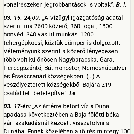
vonalrészeken jégrobbantások is voltak”.
B. I.
03. 15. 24,00.
„A Vízügyi Igazgatóság adatai
szerint ma 2600 közerő, 360 fogat, 1800
honvéd, 340 vasúti munkás, 1200
tehergépkocsi, köztük dömper is dolgozott.
Véleményünk szerint a közerő lényegesen
több volt különösen Nagybaracska, Gara,
Hercegszántó, Bátmonostor, Nemesnádudvar
és Érsekcsanád községekben. (…) A
veszélyeztetett községekből Bajára 219
család lett betelepítve”.
Le
03. 17-én:
„Az ártérre betört víz a Duna
apadása következtében a Baja fölötti béka
vári szakadásnál kezdett visszafolyni a
Dunába. Ennek közelében a töltés mintegy 100