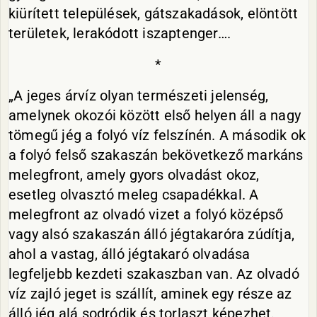
kiürített települések, gátszakadások, elöntött
területek, lerakódott iszaptenger….
*
„A jeges árvíz olyan természeti jelenség,
amelynek okozói között első helyen áll a nagy
tömegű jég a folyó víz felszínén. A második ok
a folyó felső szakaszán bekövetkező markáns
melegfront, amely gyors olvadást okoz,
esetleg olvasztó meleg csapadékkal. A
melegfront az olvadó vizet a folyó középső
vagy alsó szakaszán álló jégtakaróra zúdítja,
ahol a vastag, álló jégtakaró olvadása
legfeljebb kezdeti szakaszban van. Az olvadó
víz zajló jeget is szállít, aminek egy része az
álló jég alá sodródik és torlaszt képezhet.