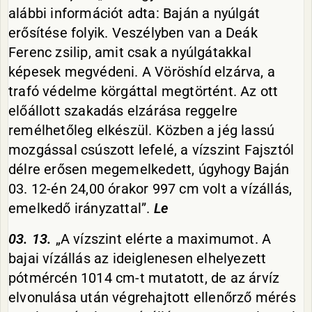
alábbi információt adta: Baján a nyúlgát
erősítése folyik. Veszélyben van a Deák
Ferenc zsilip, amit csak a nyúlgátakkal
képesek megvédeni. A Vöröshíd elzárva, a
trafó védelme körgáttal megtörtént. Az ott
előállott szakadás elzárása reggelre
remélhetőleg elkészül. Közben a jég lassú
mozgással csúszott lefelé, a vízszint Fajsztól
délre erősen megemelkedett, úgyhogy Baján
03. 12-én 24,00 órakor 997 cm volt a vízállás,
emelkedő irányzattal”.
Le
03. 13.
„A vízszint elérte a maximumot. A
bajai vízállás az ideiglenesen elhelyezett
pótmércén 1014 cm-t mutatott, de az árvíz
elvonulása után végrehajtott ellenőrző mérés