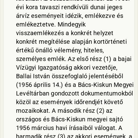
évi kora tavaszi rendkívüli dunai jeges
árvíz eseményeit idézik, emlékezve és
emlékeztetve. Mindegyik
visszaemlékezés a konkrét helyzet
konkrét megítélése alapján kortörténeti
értékű önálló vélemény, hiteles,
személyes emlék. Az első rész (1) a bajai
Vízügyi Igazgatóság akkori vezetője,
Ballai István összefoglaló jelentéséből
(1956 április 14.) és a Bács-Kiskun Megyei
Levéltárban gondozott dokumentumokból
közöl az események időrendjét követő
mozaikokat. A második rész (2) az
országos és Bács-Kiskun megyei sajtó
1956 március havi írásaiból válogat. A
harmadik rész (3) az akkori események, a