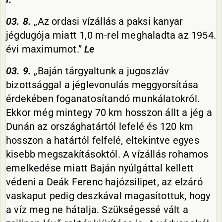
03. 8.
„Az ordasi vízállás a paksi kanyar
jégdugója miatt 1,0 m-rel meghaladta az 1954.
évi maximumot.”
Le
03. 9.
„Baján tárgyaltunk a jugoszláv
bizottsággal a jéglevonulás meggyorsítása
érdekében foganatosítandó munkálatokról.
Ekkor még mintegy 70 km hosszon állt a jég a
Dunán az országhatártól lefelé és 120 km
hosszon a határtól felfelé, eltekintve egyes
kisebb megszakításoktól. A vízállás rohamos
emelkedése miatt Baján nyúlgáttal kellett
védeni a Deák Ferenc hajózsilipet, az elzáró
vaskaput pedig deszkával magasítottuk, hogy
a víz meg ne hátalja. Szükségessé vált a