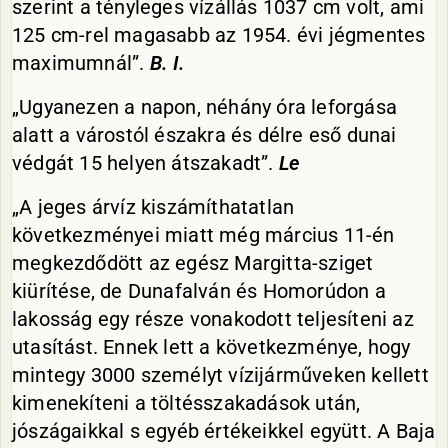
szerint a tényleges vízállás 1037 cm volt, ami
125 cm-rel magasabb az 1954. évi jégmentes
maximumnál”.
B. I.
„Ugyanezen a napon, néhány óra leforgása
alatt a várostól északra és délre eső dunai
védgát 15 helyen átszakadt”.
Le
„A jeges árvíz kiszámíthatatlan
következményei miatt még március 11-én
megkezdődött az egész Margitta-sziget
kiürítése, de Dunafalván és Homorúdon a
lakosság egy része vonakodott teljesíteni az
utasítást. Ennek lett a következménye, hogy
mintegy 3000 személyt vízijárműveken kellett
kimenekíteni a töltésszakadások után,
jószágaikkal s egyéb értékeikkel együtt. A Baja