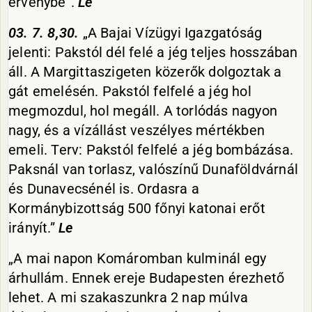
érvénybe”.
Le
03. 7. 8,30.
„A Bajai Vízügyi Igazgatóság
jelenti: Pakstól dél felé a jég teljes hosszában
áll. A Margittaszigeten közerők dolgoztak a
gát emelésén. Pakstól felfelé a jég hol
megmozdul, hol megáll. A torlódás nagyon
nagy, és a vízállást veszélyes mértékben
emeli. Terv: Pakstól felfelé a jég bombázása.
Paksnál van torlasz, valószínű Dunaföldvárnál
és Dunavecsénél is. Ordasra a
Kormánybizottság 500 főnyi katonai erőt
irányít.”
Le
„A mai napon Komáromban kulminál egy
árhullám. Ennek ereje Budapesten érezhető
lehet. A mi szakaszunkra 2 nap múlva