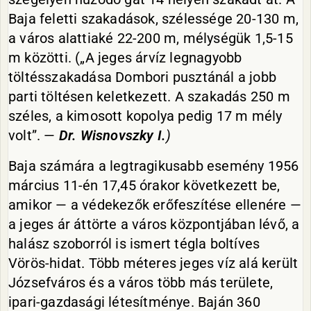
Baja feletti szakadások, szélessége 20-130 m,
a város alattiaké 22-200 m, mélységük 1,5-15
m közötti. („A jeges árvíz legnagyobb
töltésszakadása Dombori pusztánál a jobb
parti töltésen keletkezett. A szakadás 250 m
széles, a kimosott kopolya pedig 17 m mély
volt”. —
Dr. Wisnovszky
I.
)
Baja számára a legtragikusabb esemény 1956
március 11-én 17,45 órakor következett be,
amikor — a védekezők erőfeszítése ellenére —
a jeges ár áttörte a város központjában lévő, a
halász szoborról is ismert tégla boltíves
Vörös-hidat. Több méteres jeges víz alá került
Józsefváros és a város több más területe,
ipari-gazdasági létesítménye. Baján 360