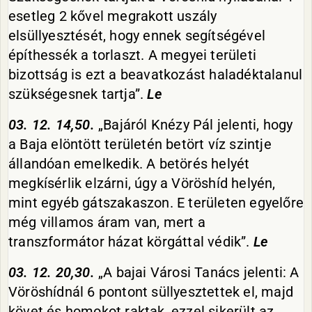
esetleg 2 kővel megrakott uszály
elsüllyesztését, hogy ennek segítségével
építhessék a torlaszt. A megyei területi
bizottság is ezt a beavatkozást haladéktalanul
szükségesnek tartja”.
Le
03. 12. 14,50.
„Bajáról Knézy Pál jelenti, hogy
a Baja elöntött területén betört víz szintje
állandóan emelkedik. A betörés helyét
megkísérlik elzárni, úgy a Vöröshíd helyén,
mint egyéb gátszakaszon. E területen egyelőre
még villamos áram van, mert a
transzformátor házat körgáttal védik”.
Le
03. 12. 20,30.
„A bajai Városi Tanács jelenti: A
Vöröshídnál 6 pontont süllyesztettek el, majd
követ és homokot raktak, ezzel sikerült az