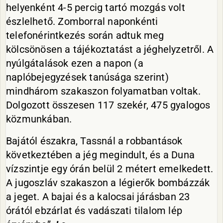
helyenként 4-5 percig tartó mozgás volt
észlelhető. Zomborral naponkénti
telefonérintkezés során adtuk meg
kölcsönösen a tájékoztatást a jéghelyzetről. A
nyúlgátalások ezen a napon (a
naplóbejegyzések tanúsága szerint)
mindhárom szakaszon folyamatban voltak.
Dolgozott összesen 117 szekér, 475 gyalogos
közmunkában.
Bajától északra, Tassnál a robbantások
következtében a jég megindult, és a Duna
vízszintje egy órán belül 2 métert emelkedett.
A jugoszláv szakaszon a légierők bombázzák
a jeget. A bajai és a kalocsai járásban 23
órától ebzárlat és vadászati tilalom lép