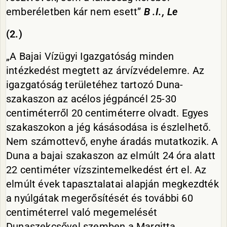
emberéletben kár nem esett”
B .
I., Le
(2.)
„A Bajai Vízügyi Igazgatóság minden
intézkedést megtett az árvízvédelemre. Az
igazgatóság területéhez tartozó Duna-
szakaszon az acélos jégpáncél 25-30
centiméterről 20 centiméterre olvadt. Egyes
szakaszokon a jég kásásodása is észlelhető.
Nem számottevő, enyhe áradás mutatkozik. A
Duna a bajai szakaszon az elmúlt 24 óra alatt
22 centiméter vízszintemelkedést ért el. Az
elmúlt évek tapasztalatai alapján megkezdték
a nyúlgátak megerősítését és további 60
centiméterrel való megemelését
Dunaszekcsővel szemben a Margitta