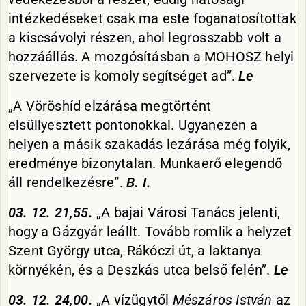
intézkedéseket csak ma este foganatosítottak
a kiscsávolyi részen, ahol legrosszabb volt a
hozzáállás. A mozgósításban a MOHOSZ helyi
szervezete is komoly segítséget ad”.
Le
„A Vöröshíd elzárása megtörtént
elsüllyesztett pontonokkal. Ugyanezen a
helyen a másik szakadás lezárása még folyik,
eredménye bizonytalan. Munkaerő elegendő
áll rendelkezésre”.
B. I.
03. 12. 21,55.
„A bajai Városi Tanács jelenti,
hogy a Gázgyár leállt. Tovább romlik a helyzet
Szent György utca, Rákóczi út, a laktanya
környékén, és a Deszkás utca belső felén”.
Le
03. 12. 24,00.
„A vízügytől
Mészáros István
az