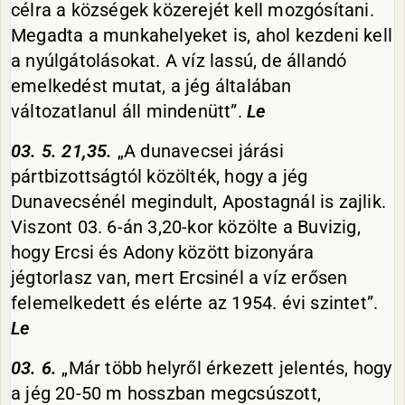
célra a községek közerejét kell mozgósítani.
Megadta a munkahelyeket is, ahol kezdeni kell
a nyúlgátolásokat. A víz lassú, de állandó
emelkedést mutat, a jég általában
változatlanul áll mindenütt”.
Le
03. 5. 21,35.
„A dunavecsei járási
pártbizottságtól közölték, hogy a jég
Dunavecsénél megindult, Apostagnál is zajlik.
Viszont 03. 6-án 3,20-kor közölte a Buvizig,
hogy Ercsi és Adony között bizonyára
jégtorlasz van, mert Ercsinél a víz erősen
felemelkedett és elérte az 1954. évi szintet”.
Le
03. 6.
„Már több helyről érkezett jelentés, hogy
a jég 20-50 m hosszban megcsúszott,