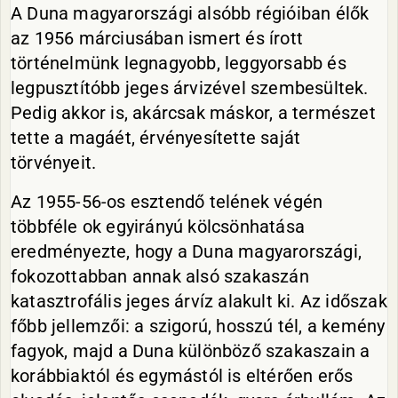
A Duna magyarországi alsóbb régióiban élők
az 1956 márciusában ismert és írott
történelmünk legnagyobb, leggyorsabb és
legpusztítóbb jeges árvizével szembesültek.
Pedig akkor is, akárcsak máskor, a természet
tette a magáét, érvényesítette saját
törvényeit.
Az 1955-56-os esztendő telének végén
többféle ok egyirányú kölcsönhatása
eredményezte, hogy a Duna magyarországi,
fokozottabban annak alsó szakaszán
katasztrofális jeges árvíz alakult ki. Az időszak
főbb jellemzői: a szigorú, hosszú tél, a kemény
fagyok, majd a Duna különböző szakaszain a
korábbiaktól és egymástól is eltérően erős