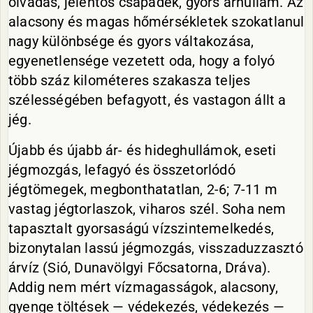
olvadás, jelentős csapadék, gyors árhullám. Az
alacsony és magas hőmérsékletek szokatlanul
nagy különbsége és gyors váltakozása,
egyenetlensége vezetett oda, hogy a folyó
több száz kilométeres szakasza teljes
szélességében befagyott, és vastagon állt a
jég.
Újabb és újabb ár- és hideghullámok, eseti
jégmozgás, lefagyó és összetorlódó
jégtömegek, megbonthatatlan, 2-6; 7-11 m
vastag jégtorlaszok, viharos szél. Soha nem
tapasztalt gyorsaságú vízszintemelkedés,
bizonytalan lassú jégmozgás, visszaduzzasztó
árvíz (Sió, Dunavölgyi Főcsatorna, Dráva).
Addig nem mért vízmagasságok, alacsony,
gyenge töltések — védekezés, védekezés —