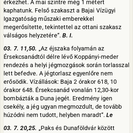
érkezhet. A mai szintre még 1 métert
kaphatunk. Felső szakaszt a Bajai Vízügyi
Igazgatóság műszaki emberekkel
megerősítette, tekintettel az ottani szakasz
válságos helyzetére”.
B. I.
03. 7. 11,50.
„Az éjszaka folyamán az
Érsekcsanádtól délre lévő Koppányi-meder
rendezés a helyi jégmozgások során torlasszal
lett befedve. A jégtorlasz egyenlőre nem
erősödik. Vízállások: Baja 2 órakor 618, 10
órakor 648. Érsekcsanád vonalán 12,30-kor
bombázták a Duna jegét. Eredmény igen
csekély, a jég ugyan megmozdult, de tovább
húzódni nem tudott, helyben maradt”.
Le
03. 7. 20,25.
„Paks és Dunaföldvár között