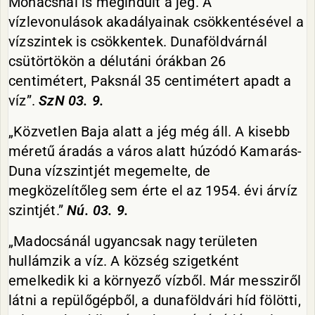
Mohácsnál is megindult a jég. A
vízlevonulások akadályainak csökkentésével a
vízszintek is csökkentek. Dunaföldvárnál
csütörtökön a délutáni órákban 26
centimétert, Paksnál 35 centimétert apadt a
víz”.
SzN
03. 9.
„Közvetlen Baja alatt a jég még áll. A kisebb
méretű áradás a város alatt húzódó Kamarás-
Duna vízszintjét megemelte, de
megközelítőleg sem érte el az 1954. évi árvíz
szintjét.”
Nú
. 03. 9.
„Madocsánál ugyancsak nagy területen
hullámzik a víz. A község szigetként
emelkedik ki a környező vízből. Már messziről
látni a repülőgépből, a dunaföldvári híd fölötti,