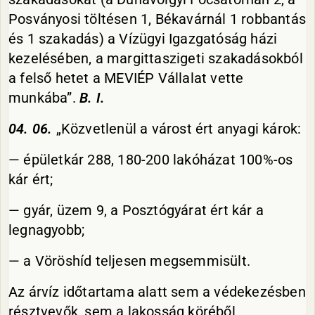
Posványosi töltésen 1, Békavárnál 1 robbantás
és 1 szakadás) a Vízügyi Igazgatóság házi
kezelésében, a margittaszigeti szakadásokból
a felső hetet a MEVIÉP Vállalat vette
munkába”.
B. I.
04. 06.
„Közvetlenül a várost ért anyagi károk:
— épületkár 288, 180-200 lakóházat 100%-os
kár ért;
— gyár, üzem 9, a Posztógyárat ért kár a
legnagyobb;
— a Vöröshíd teljesen megsemmisült.
Az árvíz időtartama alatt sem a védekezésben
résztvevők, sem a lakosság köréből