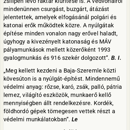
zsilipen lévő raktár kiürítése is. A védvonalról
mindenünnen csurgást, buzgárt, átázást
jelentettek, amelyek elfogásánál polgári és
katonai erők működtek közre. A nyúlgátak
építése minden vonalon nagy erővel haladt,
úgyhogy a kivezényelt katonaság és MÁV
pályamunkások mellett közerőként 1993
gyalogmunkás és 916 szekér dolgozott”.
B. I.
„Meg kellett kezdeni a Baja-Szeremle közti
kövesúton is a nyúlgát-építést. Mindennemű
védelmi anyag: rőzse, karó, zsák, palló, pátria
lemez, világító eszközök, munkaerő kellő
mennyiségben állt rendelkezésre. Kordék,
földhordó gépek tömegesen vettek részt a
védelmi munkálatokban”.
Le