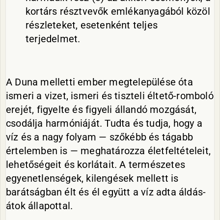
kortárs résztvevők emlékanyagából közöl
részleteket, esetenként teljes
terjedelmet.
A Duna melletti ember megtelepülése óta
ismeri a vizet, ismeri és tiszteli éltető-romboló
erejét, figyelte és figyeli állandó mozgását,
csodálja harmóniáját. Tudta és tudja, hogy a
víz és a nagy folyam — szőkébb és tágabb
értelemben is — meghatározza életfeltételeit,
lehetőségeit és korlátait. A természetes
egyenetlenségek, kilengések mellett is
barátságban élt és él együtt a víz adta áldás-
átok állapottal.