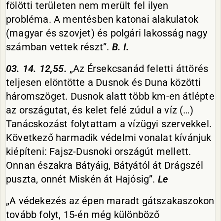
fölötti területen nem merült fel ilyen
probléma. A mentésben katonai alakulatok
(magyar és szovjet) és polgári lakosság nagy
számban vettek részt”.
B. I.
03. 14. 12,55.
„Az Érsekcsanád feletti áttörés
teljesen elöntötte a Dusnok és Duna közötti
háromszöget. Dusnok alatt több km-en átlépte
az országutat, és kelet felé zúdul a víz (…)
Tanácskozást folytattam a vízügyi szervekkel.
Következő harmadik védelmi vonalat kívánjuk
kiépíteni: Fajsz-Dusnoki országút mellett.
Onnan északra Bátyáig, Bátyától át Drágszél
puszta, onnét Miskén át Hajósig”.
Le
„A védekezés az épen maradt gátszakaszokon
tovább folyt, 15-én még különböző