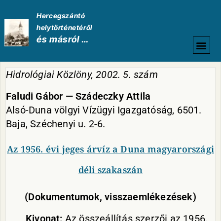
Hercegszántó
helytörténetéről
és másról …
HELYTÖRTÉNETI
Hidrológiai Közlöny, 2002. 5. szám
Faludi Gábor — Szádeczky Attila
Alsó-Duna völgyi Vízügyi Igazgatóság, 6501.
Baja, Széchenyi u. 2-6.
Az 1956. évi jeges árvíz a Duna magyarországi
déli szakaszán
(Dokumentumok, visszaemlékezések)
Kivonat:
Az összeállítás szerzői az 1956.