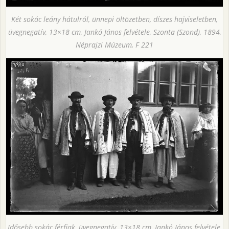
Két sokác leány hátulról, ünnepi öltözetben, díszes hajviseletben,
üvegnegatív, 13×18 cm, Jankó János felvétele, Szonta (Szond), 1894,
Néprajzi Múzeum, F 221
Idősebb sokác férfiak, üvegnegatív, 13×18 cm, Jankó János felvétele,