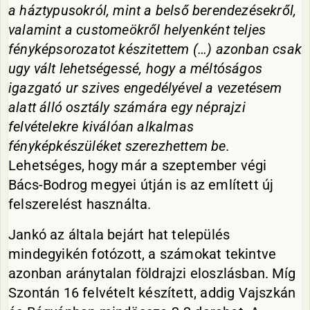
a háztypusokról, mint a belső berendezésekről,
valamint a customeökről helyenként teljes
fényképsorozatot készitettem (…) azonban csak
ugy vált lehetségessé, hogy a méltóságos
igazgató ur szives engedélyével a vezetésem
alatt álló osztály számára egy néprajzi
felvételekre kiválóan alkalmas
fényképkészüléket szerezhettem be.
Lehetséges, hogy már a szeptember végi
Bács-Bodrog megyei útján is az említett új
felszerelést használta.
Jankó az általa bejárt hat település
mindegyikén fotózott, a számokat tekintve
azonban aránytalan földrajzi eloszlásban. Míg
Szontán 16 felvételt készített, addig Vajszkán