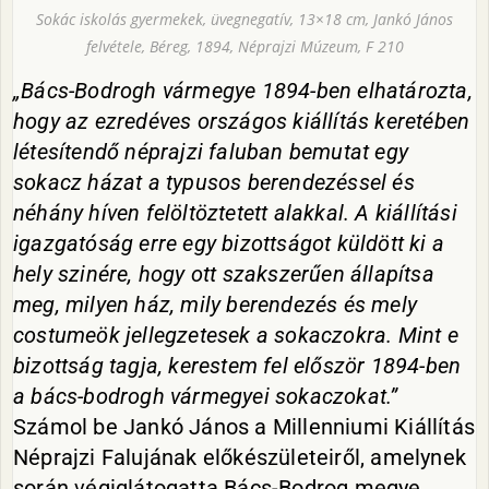
Sokác iskolás gyermekek, üvegnegatív, 13×18 cm, Jankó János
felvétele, Béreg, 1894, Néprajzi Múzeum, F 210
„Bács-Bodrogh vármegye 1894-ben elhatározta,
hogy az ezredéves országos kiállítás keretében
létesítendő néprajzi faluban bemutat egy
sokacz házat a typusos berendezéssel és
néhány híven felöltöztetett alakkal. A kiállítási
igazgatóság erre egy bizottságot küldött ki a
hely szinére, hogy ott szakszerűen állapítsa
meg, milyen ház, mily berendezés és mely
costumeök jellegzetesek a sokaczokra. Mint e
bizottság tagja, kerestem fel először 1894-ben
a bács-bodrogh vármegyei sokaczokat.”
Számol be Jankó János a Millenniumi Kiállítás
Néprajzi Falujának előkészületeiről, amelynek
során végiglátogatta Bács-Bodrog megye