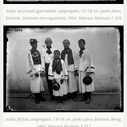
Sokác asszonyok gyermekkel, üvegnegatív, 13×18 cm, Jankó János
felvétele, Szántova (Hercegszántó), 1894, Néprajzi Múzeum, F 209
Sokác férfiak, üvegnegatív, 13×18 cm, Jankó János felvétele, Béreg,
1894, Néprajzi Múzeum, F 211