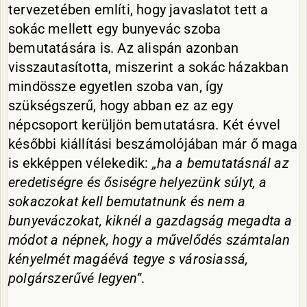
tervezetében említi, hogy javaslatot tett a
sokác mellett egy bunyevác szoba
bemutatására is. Az alispán azonban
visszautasította, miszerint a sokác házakban
mindössze egyetlen szoba van, így
szükségszerű, hogy abban ez az egy
népcsoport kerüljön bemutatásra. Két évvel
későbbi kiállítási beszámolójában már ő maga
is ekképpen vélekedik:
„ha a bemutatásnál az
eredetiségre és ősiségre helyezünk súlyt, a
sokaczokat kell bemutatnunk és nem a
bunyeváczokat, kiknél a gazdagság megadta a
módot a népnek, hogy a művelődés számtalan
kényelmét magáévá tegye s városiassá,
polgárszerűvé legyen”
.