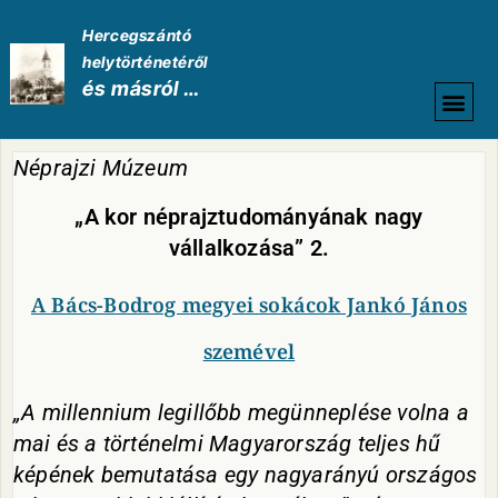
Hercegszántó
helytörténetéről
és másról …
HELYTÖRTÉNETI
Néprajzi Múzeum
„A kor néprajztudományának nagy
vállalkozása” 2.
A Bács-Bodrog megyei sokácok Jankó János
szemével
„A millennium legillőbb megünneplése volna a
mai és a történelmi Magyarország teljes hű
képének bemutatása egy nagyarányú országos