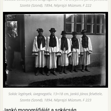
Szonta (Szond), 1894, Néprajzi Múzeum, F 222
Sokác legények, üvegnegatív, 13×18 cm, Jankó János felvétele,
Szonta (Szond), 1894, Néprajzi Múzeum, F 223
Jankó monográfiáját a sokácság