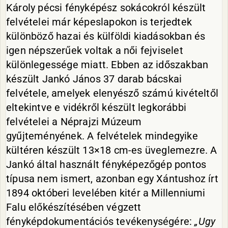
Károly pécsi fényképész sokácokról készült
felvételei már képeslapokon is terjedtek
különböző hazai és külföldi kiadásokban és
igen népszerűek voltak a női fejviselet
különlegessége miatt. Ebben az időszakban
készült Jankó János 37 darab bácskai
felvétele, amelyek elenyésző számú kivételtől
eltekintve e vidékről készült legkorábbi
felvételei a Néprajzi Múzeum
gyűjteményének. A felvételek mindegyike
kültéren készült 13×18 cm-es üveglemezre. A
Jankó által használt fényképezőgép pontos
típusa nem ismert, azonban egy Xántushoz írt
1894 októberi levelében kitér a Millenniumi
Falu előkészítésében végzett
fényképdokumentációs tevékenységére:
„Ugy