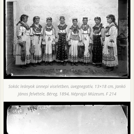
Sokác leányok ünnepi viseletben, üvegnegatív, 13×18 cm, Jankó
János felvétele, Béreg, 1894, Néprajzi Múzeum, F 214