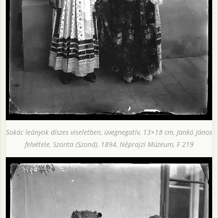
Sokác leányok díszes viseletben, üvegnegatív, 13×18 cm, Jankó János
felvétele, Szonta (Szond), 1894, Néprajzi Múzeum, F 219