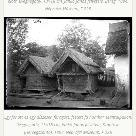
előtt, üvegnegatív, 13×18 cm, Jankó János felvétele, Béreg, 1894,
Néprajzi Múzeum, F 225
Egy fonott és egy díszesen faragott, festett fa hombár szántalpakon,
üvegnegatív, 13×18 cm, Jankó János felvétele, Szántova
(Hercegszántó), 1894, Néprajzi Múzeum, F 226