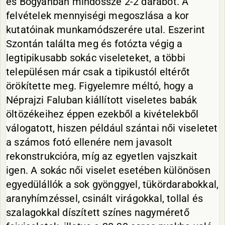
és Bógyánban mindössze 2-2 darabot. A
felvételek mennyiségi megoszlása a kor
kutatóinak munkamódszerére utal. Eszerint
Szontán találta meg és fotózta végig a
legtipikusabb sokác viseleteket, a többi
településen már csak a tipikustól eltérőt
örökítette meg. Figyelemre méltó, hogy a
Néprajzi Faluban kiállított viseletes babák
öltözékeihez éppen ezekből a kivételekből
válogatott, hiszen például szántai női viseletet
a számos fotó ellenére nem javasolt
rekonstrukcióra, míg az egyetlen vajszkait
igen. A sokác női viselet esetében különösen
egyedülállók a sok gyönggyel, tükördarabokkal,
aranyhímzéssel, csinált virágokkal, tollal és
szalagokkal díszített színes nagymérető