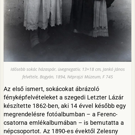
Idősebb sokác házaspár, üvegnegatív, 13×18 cm, Jankó János
felvétele, Bogyán, 1894, Néprajzi Múzeum, F 745
Az első ismert, sokácokat ábrázoló
fényképfelvételeket a szegedi Letzter Lázár
készítette 1862-ben, aki 14 évvel később egy
megrendelésre fotóalbumban – a Ferenc-
csatorna emlékalbumában – is bemutatta a
népcsoportot. Az 1890-es évektől Zelesny