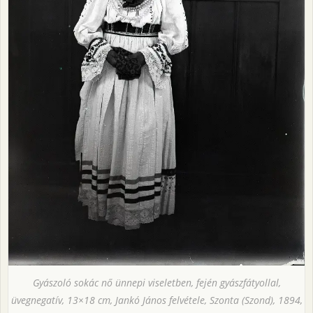
Gyászoló sokác nő ünnepi viseletben, fején gyászfátyollal,
üvegnegatív, 13×18 cm, Jankó János felvétele, Szonta (Szond), 1894,