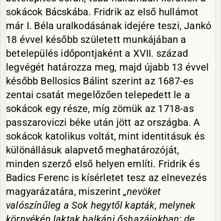
sokácok Bácskába. Fridrik az első hullámot
már I. Béla uralkodásának idejére teszi, Jankó
18 évvel később született munkájában a
betelepülés időpontjaként a XVII. század
legvégét határozza meg, majd újabb 13 évvel
később Bellosics Bálint szerint az 1687-es
zentai csatát megelőzően telepedett le a
sokácok egy része, míg zömük az 1718-as
passzaroviczi béke után jött az országba. A
sokácok katolikus voltát, mint identitásuk és
különállásuk alapvető meghatározóját,
minden szerző első helyen említi. Fridrik és
Badics Ferenc is kísérletet tesz az elnevezés
magyarázatára, miszerint
„nevöket
valószínűleg a Sok hegytől kapták, melynek
környékén laktak balkáni őshazájokban; de