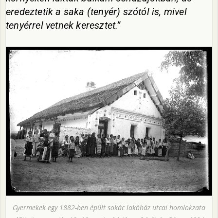
eredeztetik a saka (tenyér) szótól is, mivel
tenyérrel vetnek keresztet.”
Gyermekek egy 1882-ben épült sokác lakóház utcai homlokzata