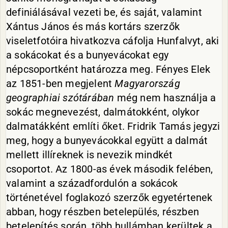
definiálásával vezeti be, és saját, valamint
Xántus János és más kortárs szerzők
viseletfotóira hivatkozva cáfolja Hunfalvyt, aki
a sokácokat és a bunyevácokat egy
népcsoportként határozza meg. Fényes Elek
az 1851-ben megjelent
Magyarország
geographiai szótárában
még nem használja a
sokác megnevezést, dalmátokként, olykor
dalmatákként említi őket. Fridrik Tamás jegyzi
meg, hogy a bunyevácokkal együtt a dalmát
mellett illíreknek is nevezik mindkét
csoportot. Az 1800-as évek második felében,
valamint a századfordulón a sokácok
történetével foglakozó szerzők egyetértenek
abban, hogy részben betelepülés, részben
betelepítés során, több hullámban kerültek a