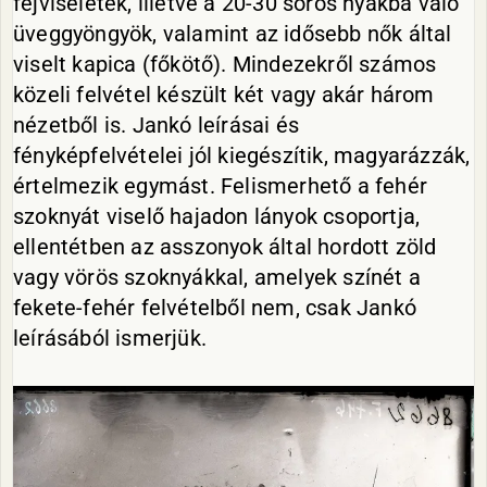
fejviseletek, illetve a 20-30 soros nyakba való
üveggyöngyök, valamint az idősebb nők által
viselt kapica (főkötő). Mindezekről számos
közeli felvétel készült két vagy akár három
nézetből is. Jankó leírásai és
fényképfelvételei jól kiegészítik, magyarázzák,
értelmezik egymást. Felismerhető a fehér
szoknyát viselő hajadon lányok csoportja,
ellentétben az asszonyok által hordott zöld
vagy vörös szoknyákkal, amelyek színét a
fekete-fehér felvételből nem, csak Jankó
leírásából ismerjük.