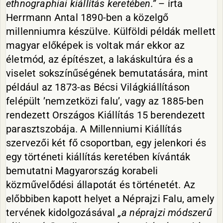
ethnographiai kiállítás keretében.”
– írta
Herrmann Antal 1890-ben a közelgő
millenniumra készülve. Külföldi példák mellett
magyar előképek is voltak már ekkor az
életmód, az építészet, a lakáskultúra és a
viselet sokszínűségének bemutatására, mint
például az 1873-as Bécsi Világkiállításon
felépült ’nemzetközi falu’, vagy az 1885-ben
rendezett Országos Kiállítás 15 berendezett
parasztszobája. A Millenniumi Kiállítás
szervezői két fő csoportban, egy jelenkori és
egy történeti kiállítás keretében kívánták
bemutatni Magyarország korabeli
közművelődési állapotát és történetét. Az
előbbiben kapott helyet a Néprajzi Falu, amely
tervének kidolgozásával
„a néprajzi módszerű