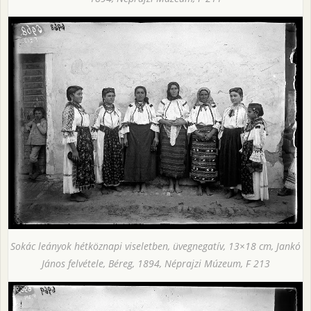
Sokác leányok hétköznapi viseletben, üvegnegatív, 13×18 cm, Jankó
János felvétele, Béreg, 1894, Néprajzi Múzeum, F 213