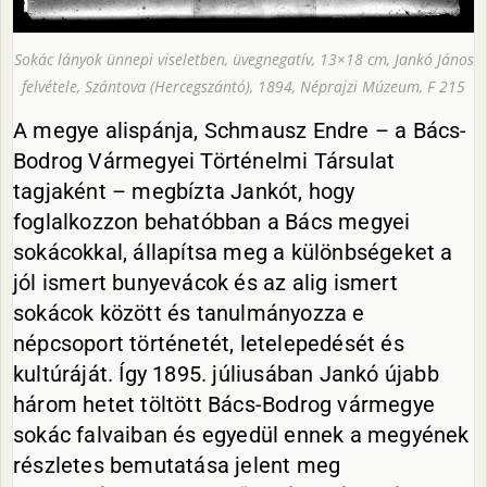
Sokác lányok ünnepi viseletben, üvegnegatív, 13×18 cm, Jankó János
felvétele, Szántova (Hercegszántó), 1894, Néprajzi Múzeum, F 215
A megye alispánja, Schmausz Endre – a Bács-
Bodrog Vármegyei Történelmi Társulat
tagjaként – megbízta Jankót, hogy
foglalkozzon behatóbban a Bács megyei
sokácokkal, állapítsa meg a különbségeket a
jól ismert bunyevácok és az alig ismert
sokácok között és tanulmányozza e
népcsoport történetét, letelepedését és
kultúráját. Így 1895. júliusában Jankó újabb
három hetet töltött Bács-Bodrog vármegye
sokác falvaiban és egyedül ennek a megyének
részletes bemutatása jelent meg