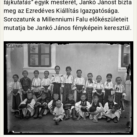
tájkutatás”
egyik mesterét, Jankó Jánost bízta
meg az Ezredéves Kiállítás Igazgatósága.
Sorozatunk a Millenniumi Falu előkészületeit
mutatja be Jankó János fényképein keresztül.