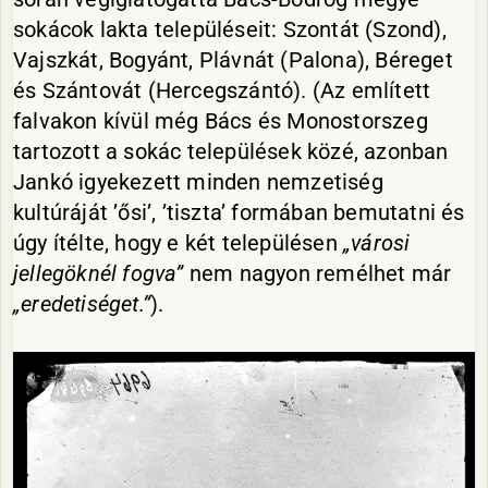
sokácok lakta településeit: Szontát (Szond),
Vajszkát, Bogyánt, Plávnát (Palona), Béreget
és Szántovát (Hercegszántó). (Az említett
falvakon kívül még Bács és Monostorszeg
tartozott a sokác települések közé, azonban
Jankó igyekezett minden nemzetiség
kultúráját ’ősi’, ’tiszta’ formában bemutatni és
úgy ítélte, hogy e két településen
„városi
jellegöknél fogva”
nem nagyon remélhet már
„eredetiséget.”
).