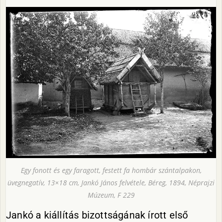
Egy fonott és egy faragott, festett fa hombár szántalpakon,
üvegnegatív, 13×18 cm, Jankó János felvétele, Béreg, 1894, Néprajzi
Múzeum, F 229
Jankó a kiállítás bizottságának írott első