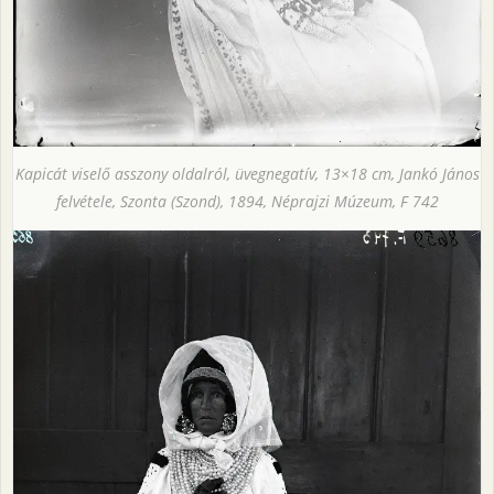
Kapicát viselő asszony oldalról, üvegnegatív, 13×18 cm, Jankó János
felvétele, Szonta (Szond), 1894, Néprajzi Múzeum, F 742