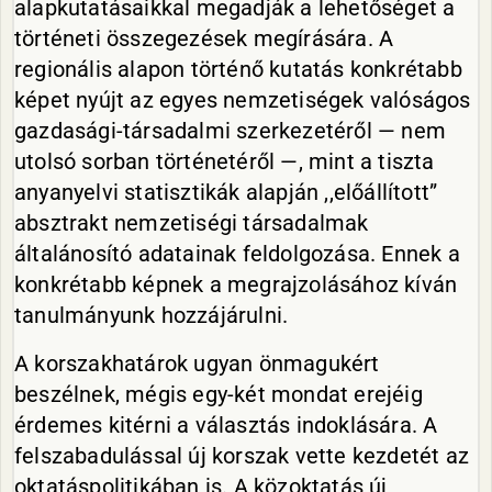
alapkutatásaikkal megadják a lehetőséget a
történeti összegezések megírására. A
regionális alapon történő kutatás konkrétabb
képet nyújt az egyes nemzetiségek valóságos
gazdasági-társadalmi szerkezetéről — nem
utolsó sorban történetéről —, mint a tiszta
anyanyelvi statisztikák alapján ,,előállított”
absztrakt nemzetiségi társadalmak
általánosító adatainak feldolgozása. Ennek a
konkrétabb képnek a megrajzolásához kíván
tanulmányunk hozzájárulni.
A korszakhatárok ugyan önmagukért
beszélnek, mégis egy-két mondat erejéig
érdemes kitérni a választás indoklására. A
felszabadulással új korszak vette kezdetét az
oktatáspolitikában is. A közoktatás új