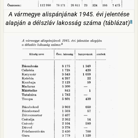
A vármegye alispánjának 1945. évi jelentése
8
alapján a délszláv lakosság száma (táblázat)