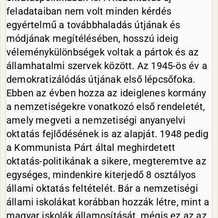
feladataiban nem volt minden kérdés
egyértelmű a továbbhaladás útjának és
módjának megítélésében, hosszú ideig
véleménykülönbségek voltak a pártok és az
államhatalmi szervek között. Az 1945-ös év a
demokratizálódás útjának első lépcsőfoka.
Ebben az évben hozza az ideiglenes kormány
a nemzetiségekre vonatkozó első rendeletét,
amely megveti a nemzetiségi anyanyelvi
oktatás fejlődésének is az alapját. 1948 pedig
a Kommunista Párt által meghirdetett
oktatás-politikának a sikere, megteremtve az
egységes, mindenkire kiterjedő 8 osztályos
állami oktatás feltételét. Bár a nemzetiségi
állami iskolákat korábban hozzák létre, mint a
magyar iskolák államosítását, mégis ez az az