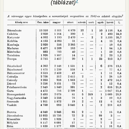
7
(táblázat)