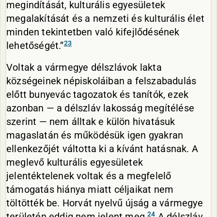
megindítását, kulturális egyesületek
megalakítását és a nemzeti és kulturális élet
minden tekintetben való kifejlődésének
23
lehetőségét.”
Voltak a vármegye délszlávok lakta
községeinek népiskoláiban a felszabadulás
előtt bunyevác tagozatok és tanítók, ezek
azonban — a délszláv lakosság megítélése
szerint — nem álltak e külön hivatásuk
magaslatán és működésük igen gyakran
ellenkezőjét váltotta ki a kívánt hatásnak. A
meglevő kulturális egyesületek
jelentéktelenek voltak és a megfelelő
támogatás hiánya miatt céljaikat nem
töltötték be. Horvát nyelvű újság a vármegye
24
területén eddig nem jelent meg.
A délszláv