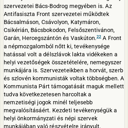
szervezetei Bács-Bodrog megyében is. Az
Antifasiszta Front szervezetei működtek
Bácsalmáson, Csávolyon, Katymáron,
Csikérián, Bácsbokodon, Felsőszentivánon,
22
Garán, Hercegszántón és Vaskúton.
A Front
a népmozgalomból nőtt ki, tevékenysége
hatással volt a délszlávok lakta vidékeken a
helyi vezetőségek összetételére, nemegyszer
munkájára is. Szervezeteikben a horvát, szerb
és szlovén kommunisták voltak többségben. A
Kommunista Párt támogatását maguk mellett
tudva következetesen harcoltak a
nemzetiségi jogok minél teljesebb
megvalósításáért. Kezdeti tevékenységük a
helyi önkormányzati és népi szervek
munkájában való részvételre irányult.