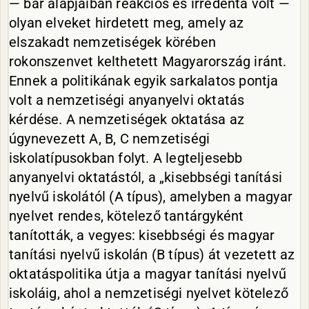
— bár alapjaiban reakciós és irredenta volt —
olyan elveket hirdetett meg, amely az
elszakadt nemzetiségek körében
rokonszenvet kelthetett Magyarország iránt.
Ennek a politikának egyik sarkalatos pontja
volt a nemzetiségi anyanyelvi oktatás
kérdése. A nemzetiségek oktatása az
úgynevezett A, B, C nemzetiségi
iskolatípusokban folyt. A legteljesebb
anyanyelvi oktatástól, a „kisebbségi tanítási
nyelvű iskolától (A típus), amelyben a magyar
nyelvet rendes, kötelező tantárgyként
tanították, a vegyes: kisebbségi és magyar
tanítási nyelvű iskolán (B típus) át vezetett az
oktatáspolitika útja a magyar tanítási nyelvű
iskoláig, ahol a nemzetiségi nyelvet kötelező