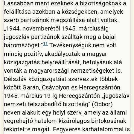
Lassabban ment ezeknek a bizottságoknak a
felállítása azokban a községekben, amelyek
szerb partizánok megszállása alatt voltak.
„1944. novemberétől 1945. márciusáig
jugoszláv partizánok szállták meg a bajai
11
háromszöget.”
Tevékenységük nem volt
mindig pozitív, akadályozták a magyar
közigazgatás helyreállítását, befolyásuk alá
vonták a magyarországi nemzetiségeket is.
Délszláv közigazgatást szerveztek többek
között Garán, Csávolyon és Hercegszántón.
1945. március 19-ig Hercegszántón „jugoszláv
nemzeti felszabadító bizottság” (Odbor)
néven alakult egy helyi szerv, amely az állami
végrehajtó hatalom kizárólagos birtokosának
tekintette magát. Fegyveres karhatalommal is