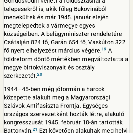
Gondoskodni kellett a földosztásnál a
telepesekről is, akik főleg Bukovinából
menekültek és már 1945. január elején
megtelepedtek a vármegye egyes
községeiben. A belügyminiszter rendeletére
Csátalján 824 fő, Garán 654 fő, Vaskúton 322
19
fő nyert elhelyezést március végére.
A
földreform döntő mértékben megváltoztatta a
megye birtokviszonyait és osztály
20
szerkezetét.
1944—45-ben még jóformán a harcok
közepette alakult meg a Magyarországi
Szlávok Antifasiszta Frontja. Egységes
országos szervezetként hozták létre, alakuló
kongresszusát 1945. február 18-án tartották
21
Battonyán.
Ezt követően alakultak meg helyi