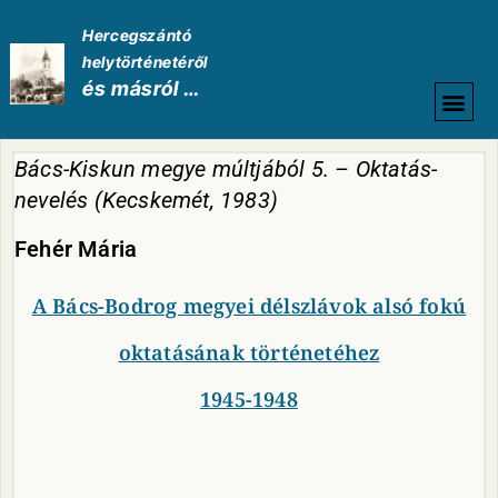
Hercegszántó
helytörténetéről
és másról …
HELYTÖRTÉNETI
Bács-Kiskun megye múltjából 5. – Oktatás-
nevelés (Kecskemét, 1983)
Fehér Mária
A Bács-Bodrog megyei délszlávok alsó fokú
oktatásának történetéhez
1945-1948