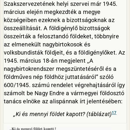
Szakszervezetének helyi szervei már 1945.
március elején megkezdték a megye
községeiben ezeknek a bizottságoknak az
összeállítását. A földigénylő bizottságok
összeírták a felosztandó földeket, többnyire
az elmenekült nagybirtokosok és
volksbundisták földjeit, és a földigénylőket. Az
1945. március 18-án megjelent ,,A
nagybirtokrendszer megszüntetéséről és a
földműves nép földhöz juttatásáról” szóló
600/1945. számú rendelet végrehajtásáról így
számolt be Nagy Endre a vármegyei földosztó
tanács elnöke az alispánnak írt jelentésében:
17
„Ki és mennyi földet kapott? (táblázat)