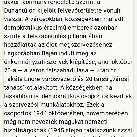
akkori kormány rendelete szerint a
Dunántúlon kijelölt felvevőterületre vonult
vissza. A városokban, községekben maradt
demokratikus érzelmű emberek azonban
szinte a felszabadulás pillanatában
hozzáláttak az élet megszervezéséhez.
Legkorábban Baján indult meg az
önkormányzati szervek kiépítése, ahol október
20-a — a város felszabadulása — után dr.
Takáts Endre városvezető és 20 társa „városi
tanács”-ot alakított. A községekben, ha
lassabban is, demokratikus csoportok kezdtek
a szervezési munkálatokhoz. Ezek a
csoportok 1944 októberében, novemberében
még nem nevezték magukat nemzeti
bizottságoknak (1945 elején találkozunk ezzel