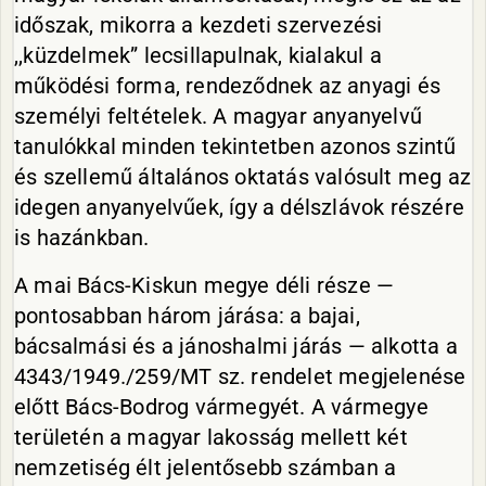
időszak, mikorra a kezdeti szervezési
,,küzdelmek” lecsillapulnak, kialakul a
működési forma, rendeződnek az anyagi és
személyi feltételek. A magyar anyanyelvű
tanulókkal minden tekintetben azonos szintű
és szellemű általános oktatás valósult meg az
idegen anyanyelvűek, így a délszlávok részére
is hazánkban.
A mai Bács-Kiskun megye déli része —
pontosabban három járása: a bajai,
bácsalmási és a jánoshalmi járás — alkotta a
4343/1949./259/MT sz. rendelet megjelenése
előtt Bács-Bodrog vármegyét. A vármegye
területén a magyar lakosság mellett két
nemzetiség élt jelentősebb számban a