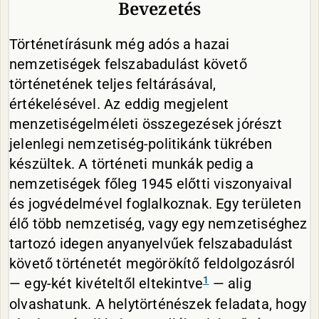
Bevezetés
Történetírásunk még adós a hazai
nemzetiségek felszabadulást követő
történetének teljes feltárásával,
értékelésével. Az eddig megjelent
menzetiségelméleti összegezések jórészt
jelenlegi nemzetiség-politikánk tükrében
készültek. A történeti munkák pedig a
nemzetiségek főleg 1945 előtti viszonyaival
és jogvédelmével foglalkoznak. Egy területen
élő több nemzetiség, vagy egy nemzetiséghez
tartozó idegen anyanyelvűek felszabadulást
követő történetét megörökítő feldolgozásról
1
— egy-két kivételtől eltekintve
— alig
olvashatunk. A helytörténészek feladata, hogy