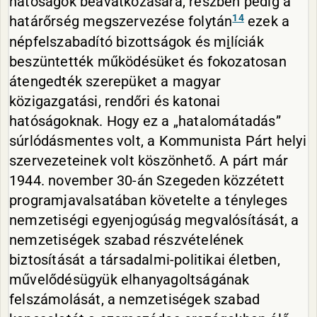
hatóságok beavatkozására, részben pedig a
14
határőrség megszervezése folytán
ezek a
népfelszabadító bizottságok és m
i
líciák
beszüntették működésüket és fokozatosan
átengedték szerepüket a magyar
közigazgatási, rendőri és katonai
hatóságoknak. Hogy ez a „hatalomátadás”
súrlódásmentes volt, a Kommunista Párt helyi
szervezeteinek volt köszönhető. A párt már
1944. november 30-án Szegeden közzétett
programjavalsatában követelte a tényleges
nemzetiségi egyenjogúság megvalósítását, a
nemzetiségek szabad részvételének
biztosítását a társadalmi-politikai életben,
művelődésügyük elhanyagoltságának
felszámolását, a nemzetiségek szabad