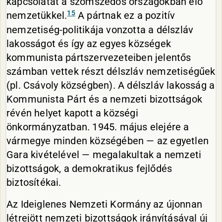
kapcsolatát a szomszédos országokban élő
15
nemzetükkel.
A pártnak ez a pozitív
nemzetiség-politikája vonzotta a délszláv
lakosságot és így az egyes községek
kommunista pártszervezeteiben jelentős
számban vettek részt délszláv nemzetiségűek
(pl. Csávoly községben). A délszláv lakosság a
Kommunista Párt és a nemzeti bizottságok
révén helyet kapott a községi
önkormányzatban. 1945. május elejére a
vármegye minden községében — az egyetlen
Gara kivételével — megalakultak a nemzeti
bizottságok, a demokratikus fejlődés
biztosítékai.
Az Ideiglenes Nemzeti Kormány az újonnan
létrejött nemzeti bizottságok irányításával új