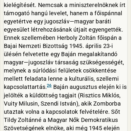
kielégítését. Nemcsak a miniszterelnöknek írt
támogató hangú levelet, hanem a főispánnal
egyetértve egy jugoszláv—magyar baráti
egyesület létrehozásának útjait egyengették.
Ennek szellemében Herboly Zoltán főispán a
Bajai Nemzeti Bizottság 1945. április 23-i
ülésén felvetette egy Baján megalakítandó
magyar—jugoszláv társaság szükségességét,
melynek a súrlódási felületek csökkentése
mellett feladata lenne a kulturális, szellemi
26
kapcsolattartás.
Baján augusztus elején ki is
jelölték a küldöttség tagjait (Risztics Miklós,
Vuity Milusin, Szendi István), akik Zomborba
utaztak volna a kapcsolatok felvételére. Sőt
Tildy Zoltánné a Magyar Nők Demokratikus
Szövetségének elnöke, aki még 1945 elején