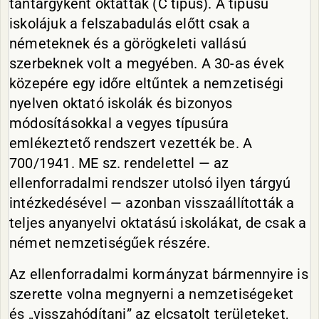
tantárgyként oktatták (C típus). A típusú
iskolájuk a felszabadulás előtt csak a
németeknek és a görögkeleti vallású
szerbeknek volt a megyében. A 30-as évek
közepére egy időre eltűntek a nemzetiségi
nyelven oktató iskolák és bizonyos
módosításokkal a vegyes típusúra
emlékeztető rendszert vezették be. A
700/1941. ME sz. rendelettel — az
ellenforradalmi rendszer utolsó ilyen tárgyú
intézkedésével — azonban visszaállították a
teljes anyanyelvi oktatású iskolákat, de csak a
német nemzetiségűek részére.
Az ellenforradalmi kormányzat bármennyire is
szerette volna megnyerni a nemzetiségeket
és „visszahódítani” az elcsatolt területeket,