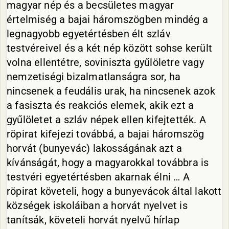
magyar nép és a becsületes magyar
értelmiség a bajai háromszögben mindég a
legnagyobb egyetértésben élt szláv
testvéreivel és a két nép között sohse került
volna ellentétre, soviniszta gyűlöletre vagy
nemzetiségi bizalmatlanságra sor, ha
nincsenek a feudális urak, ha nincsenek azok
a fasiszta és reakciós elemek, akik ezt a
gyűlöletet a szláv népek ellen kifejtették. A
röpirat kifejezi továbbá, a bajai háromszög
horvát (bunyevác) lakosságának azt a
kívánságát, hogy a magyarokkal továbbra is
testvéri egyetértésben akarnak élni … A
röpirat követeli, hogy a bunyevácok által lakott
községek iskoláiban a horvát nyelvet is
tanítsák, követeli horvát nyelvű hírlap