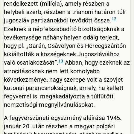
rendelkezett (milícia), amely részben a
helybeli szerb, részben a trianoni határon túli
12
jugoszláv partizánokból tevődött össze.
Ezeknek a népfelszabadító bizottságoknak a
tevékenysége néhány helyen odáig terjedt,
hogy pl. „Garán, Csávolyon és Hercegszántón
kikiáltották a községeknek Jugoszláviához
13
való csatlakozását”.
Abban, hogy ezeknek az
atrocitásoknak nem lett komolyabb
következménye, nagy szerepe volt a szovjet
katonai parancsnokságnak, amely, ha kellett
fegyverrel is, megakadályozta a túlfűtött
nemzetiségi megnyilvánulásokat.
A fegyverszüneti egyezmény aláírása 1945.
január 20. után részben a magyar polgári