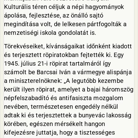
Kulturális téren céljuk a népi hagyományok
ápolása, fejlesztése, az önálló sajtó
megindítása volt, de lelkesen pártfogolták a
nemzetiségi iskola gondolatát is.
Törekvéseiket, kívánságaikat időnként kiadott
és terjesztett röpiratokban fejtették ki. Egy
1945. július 21-i röpirat tartalmáról így
számolt be Barcsai Iván a vármegye alispánja
a miniszterelnöknek: „A legutóbb kezembe
került ilyen röpirat, amelyet a bajai háromszög
népfelszabadító és antifasiszta mozgalom
nevében, természetesen engedély nélkül
adtak ki és terjesztettek a bunyevác lakosság
körében, egészen mérsékelt hangon
kifejezésre juttatja, hogy a tisztességes