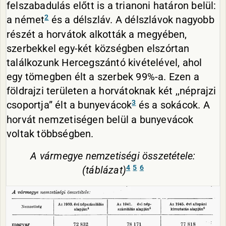
felszabadulás előtt is a trianoni határon belül:
2
a német
és a délszláv. A délszlávok nagyobb
részét a horvátok alkották a megyében,
szerbekkel egy-két községben elszórtan
találkozunk Hercegszántó kivételével, ahol
egy tömegben élt a szerbek 99%-a. Ezen a
földrajzi területen a horvátoknak két ,,néprajzi
3
csoportja” élt a bunyevácok
és a sokácok. A
horvát nemzetiségen belül a bunyevácok
voltak többségben.
A vármegye nemzetiségi összetétele:
4
5
6
(táblázat)