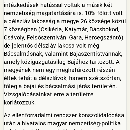
intézkedések hatással voltak a másik két
nemzetiség magatartására is. 10% fölött volt
a délszláv lakosság a megye 26 községe közül
7 községben (Csikéria, Katymár, Bácsbokod,
Csávoly, Felsőszentiván, Gara, Hercegszántó),
de jelentős délszláv lakosa volt még
Bácsalmásnak, valamint Bajaszentistvánnak,
amely közigazgatásilag Bajához tartozott. A
megyének nem egy meghatározott részén
éltek tehát a délszlávok, hanem szétszórtan,
főleg a bajai és bácsalmási járás területén.
Vizsgálódásainkat erre a területre
korlátozzuk.
Az ellenforradalmi rendszer konszolidálódása
után a hivatalos magyar nemzetiség-politika