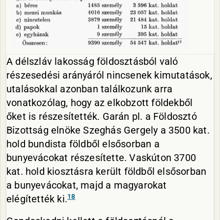
A délszláv lakosság földosztásból való
részesedési arányáról nincsenek kimutatások,
utalásokkal azonban találkozunk arra
vonatkozólag, hogy az elkobzott földekből
őket is részesítették. Garán pl. a Földosztó
Bizottság elnöke Szeghás Gergely a 3500 kat.
hold bundista földből elsősorban a
bunyevácokat részesítette. Vaskúton 3700
kat. hold kiosztásra került földből elsősorban
a bunyevácokat, majd a magyarokat
18
elégítették ki.