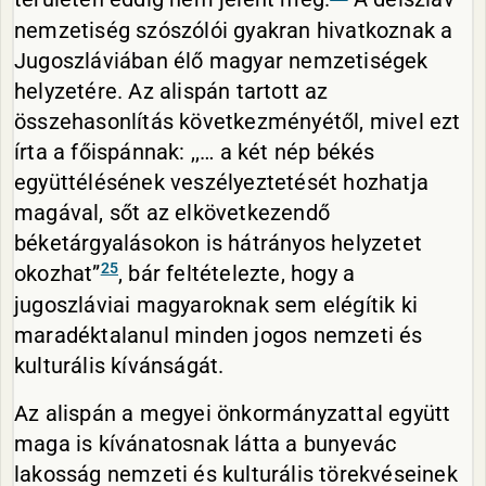
nemzetiség szószólói gyakran hivatkoznak a
Jugoszláviában élő magyar nemzetiségek
helyzetére. Az alispán tartott az
összehasonlítás következményétől, mivel ezt
írta a főispánnak: ,,… a két nép békés
együttélésének veszélyeztetését hozhatja
magával, sőt az elkövetkezendő
béketárgyalásokon is hátrányos helyzetet
25
okozhat”
, bár feltételezte, hogy a
jugoszláviai magyaroknak sem elégítik ki
maradéktalanul minden jogos nemzeti és
kulturális kívánságát.
Az alispán a megyei önkormányzattal együtt
maga is kívánatosnak látta a bunyevác
lakosság nemzeti és kulturális törekvéseinek