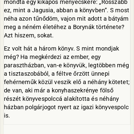
mondta egy kikapós menyecskére: „Rosszabb
ez, mint a Jagusia, abban a könyvben”. S most
néha azon tűnődöm, vajon mit adott a bátyám
meg a néném életéhez a Borynák története?
Azt hiszem, sokat.
Ez volt hát a három könyv. S mint mondjak
még? Ha megkérdezi az ember, egy
parasztházban, van-e könyvük, legtöbben még
a tisztaszobából, a féltve őrzött ünnepi
fehérneműk közül veszik elő a néhány kötetet;
de van, aki már a konyhaszekrénye fölső
részét könyvespolccá alakította és néhány
házban polgárjogot nyert az igazi könyvespolc
is.