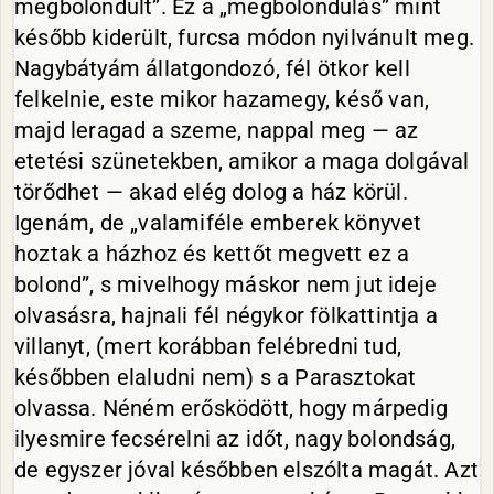
megbolondult”. Ez a „megbolondulás” mint
később kiderült, furcsa módon nyilvánult meg.
Nagybátyám állatgondozó, fél ötkor kell
felkelnie, este mikor hazamegy, késő van,
majd leragad a szeme, nappal meg — az
etetési szünetekben, amikor a maga dolgával
törődhet — akad elég dolog a ház körül.
Igenám, de „valamiféle emberek könyvet
hoztak a házhoz és kettőt megvett ez a
bolond”, s mivelhogy máskor nem jut ideje
olvasásra, hajnali fél négykor fölkattintja a
villanyt, (mert korábban felébredni tud,
későbben elaludni nem) s a Parasztokat
olvassa. Néném erősködött, hogy márpedig
ilyesmire fecsérelni az időt, nagy bolondság,
de egyszer jóval későbben elszólta magát. Azt