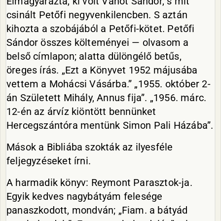
Elmagyarázta, ki volt Vahot Sándor, s mit
csinált Petőfi negyvenkilencben. S aztán
kihozta a szobájából a Petőfi-kötet. Petőfi
Sándor összes költeményei — olvasom a
belső címlapon; alatta dülöngélő betűs,
öreges írás. „Ezt a Könyvet 1952 májusába
vettem a Mohácsi Vásárba.” „1955. október 2-
án Született Mihály, Annus fija”. „1956. márc.
12-én az árvíz kiöntött bennünket
Hercegszántóra mentünk Simon Pali Házába”.
Mások a Bibliába szokták az ilyesféle
feljegyzéseket írni.
A harmadik könyv: Reymont Parasztok-ja.
Egyik kedves nagybátyám felesége
panaszkodott, mondván; „Fiam. a bátyád