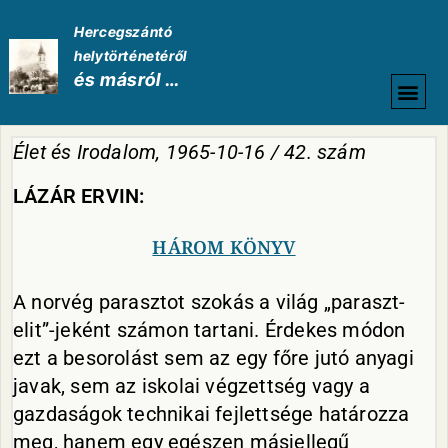
Hercegszántó
helytörténetéről
és másról …
HELYTÖRTÉNETI
Élet és Irodalom, 1965-10-16 / 42. szám
LÁZÁR ERVIN:
HÁROM KÖNYV
A norvég parasztot szokás a világ „paraszt-
elit”-jeként számon tartani. Érdekes módon
ezt a besorolást sem az egy főre jutó anyagi
javak, sem az iskolai végzettség vagy a
gazdaságok technikai fejlettsége határozza
meg, hanem egy egészen másjellegű