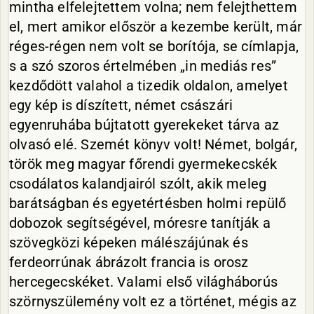
mintha elfelejtettem volna; nem felejthettem
el, mert amikor először a kezembe került, már
réges-régen nem volt se borítója, se címlapja,
s a szó szoros értelmében „in mediás res”
kezdődött valahol a tizedik oldalon, amelyet
egy kép is díszített, német császári
egyenruhába bújtatott gyerekeket tárva az
olvasó elé. Szemét könyv volt! Német, bolgár,
török meg magyar főrendi gyermekecskék
csodálatos kalandjairól szólt, akik meleg
barátságban és egyetértésben holmi repülő
dobozok segítségével, móresre tanítják a
szövegközi képeken málészájúnak és
ferdeorrúnak ábrázolt francia is orosz
hercegecskéket. Valami első világháborús
szörnyszülemény volt ez a történet, mégis az