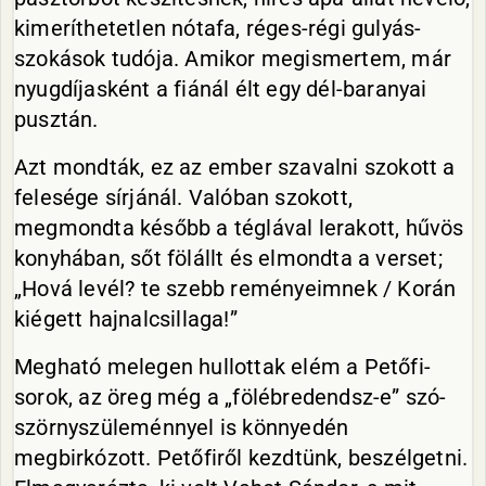
kimeríthetetlen nótafa, réges-régi gulyás-
szokások tudója. Amikor megismertem, már
nyugdíjasként a fiánál élt egy dél-baranyai
pusztán.
Azt mondták, ez az ember szavalni szokott a
felesége sírjánál. Valóban szokott,
megmondta később a téglával lerakott, hűvös
konyhában, sőt fölállt és elmondta a verset;
„Hová levél? te szebb reményeimnek / Korán
kiégett hajnalcsillaga!”
Megható melegen hullottak elém a Petőfi-
sorok, az öreg még a „fölébredendsz-e” szó-
szörnyszüleménnyel is könnyedén
megbirkózott. Petőfiről kezdtünk, beszélgetni.