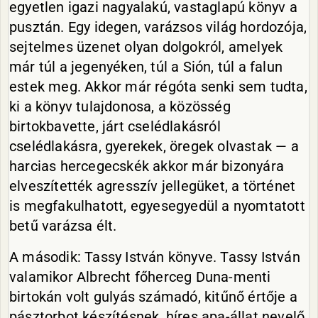
egyetlen igazi nagyalakú, vastaglapú könyv a
pusztán. Egy idegen, varázsos világ hordozója,
sejtelmes üzenet olyan dolgokról, amelyek
már túl a jegenyéken, túl a Sión, túl a falun
estek meg. Akkor már régóta senki sem tudta,
ki a könyv tulajdonosa, a közösség
birtokbavette, járt cselédlakásról
cselédlakásra, gyerekek, öregek olvastak — a
harcias hercegecskék akkor már bizonyára
elveszítették agresszív jellegüket, a történet
is megfakulhatott, egyesegyedül a nyomtatott
betű varázsa élt.
A második: Tassy István könyve. Tassy István
valamikor Albrecht főherceg Duna-menti
birtokán volt gulyás számadó, kitűnő értője a
pásztorbot készítésnek, híres apa-állat nevelő,