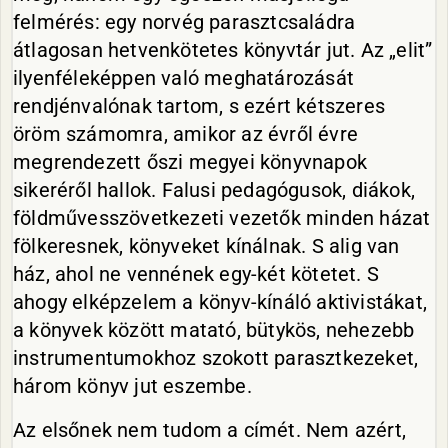
felmérés: egy norvég parasztcsaládra
átlagosan hetvenkötetes könyvtár jut. Az „elit”
ilyenféleképpen való meghatározását
rendjénvalónak tartom, s ezért kétszeres
öröm számomra, amikor az évről évre
megrendezett őszi megyei könyvnapok
sikeréről hallok. Falusi pedagógusok, diákok,
földművesszövetkezeti vezetők minden házat
fölkeresnek, könyveket kínálnak. S alig van
ház, ahol ne vennének egy-két kötetet. S
ahogy elképzelem a könyv-kínáló aktivistákat,
a könyvek között matató, bütykös, nehezebb
instrumentumokhoz szokott parasztkezeket,
három könyv jut eszembe.
Az elsőnek nem tudom a címét. Nem azért,