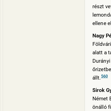
részt v
lemondá
ellene e
Nagy Pé
Földvár
alatt a 
Durányi
őrizetbe
560
állt.
Sirok G
Német E
önálló 