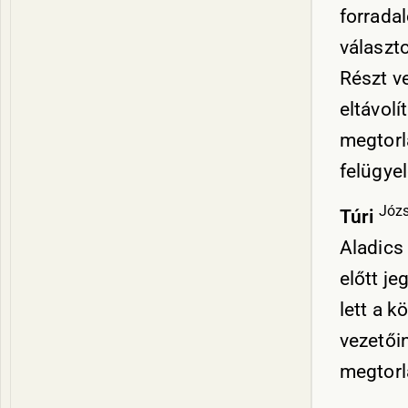
forrada
választo
Részt ve
eltávolí
megtorlá
felügyel
Józs
Túri
Aladics
előtt je
lett a k
vezetőin
megtorl