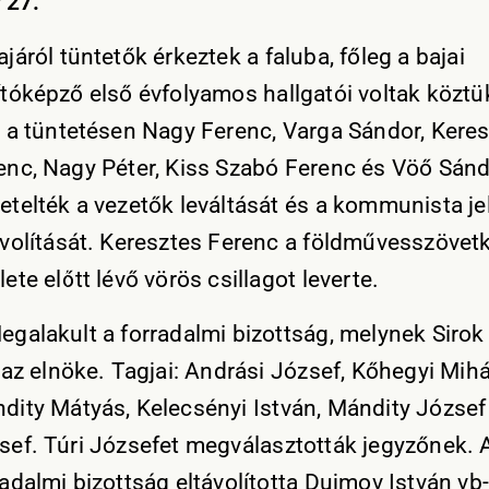
 27.
ajáról tüntetők érkeztek a faluba, főleg a bajai
ítóképző első évfolyamos hallgatói voltak köztü
t a tüntetésen Nagy Ferenc, Varga Sándor, Kere
enc, Nagy Péter, Kiss Szabó Ferenc és Vöő Sánd
etelték a vezetők leváltását és a kommunista j
ávolítását. Keresztes Ferenc a földművesszövet
lete előtt lévő vörös csillagot leverte.
egalakult a forradalmi bizottság, melynek Sirok
t az elnöke. Tagjai: Andrási József, Kőhegyi Mihá
dity Mátyás, Kelecsényi István, Mándity József 
sef. Túri Józsefet megválasztották jegyzőnek. 
radalmi bizottság eltávolította Dujmov István vb