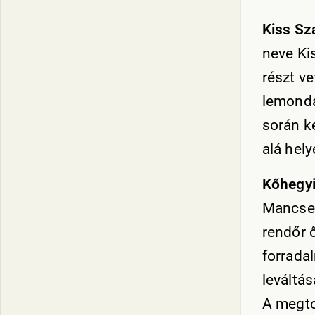
Kiss Sz
neve Kis
részt v
lemondá
során ké
alá hely
Kőhegyi
Mancsek
rendőr ő
forrada
leváltá
A megtor