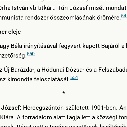
Orha István vb-titkárt. Túri József misét mondat
54
munista rendszer összeomlásának örömére.
r eleje
agy Béla irányításával fegyvert kapott Bajáról a
550
zetőrség.
z Új Barázda-, a Hódunai Dózsa- és a Felszabad
551
sz kimondta feloszlatását.
*
 József:
Hercegszántón született 1901-ben. An
Klára. A forradalom alatt tagja lett a községi fo