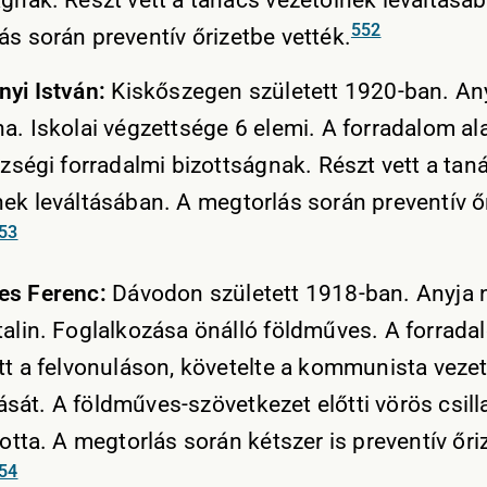
ágnak. Részt vett a tanács vezetőinek leváltásá
552
ás során preventív őrizetbe vették.
nyi István:
Kiskőszegen született 1920-ban. An
a. Iskolai végzettsége 6 elemi. A forradalom ala
özségi forradalmi bizottságnak. Részt vett a tan
nek leváltásában. A megtorlás során preventív ő
53
es Ferenc:
Dávodon született 1918-ban. Anyja 
talin. Foglalkozása önálló földműves. A forradal
ett a felvonuláson, követelte a kommunista veze
sát. A földműves-szövetkezet előtti vörös csill
totta. A megtorlás során kétszer is preventív őri
54