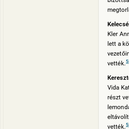
bizotts
megtorl
Kelecsé
Kler Ann
lett a k
vezetői
5
vették.
Kereszt
Vida Ka
részt v
lemondá
eltávolí
5
vették.