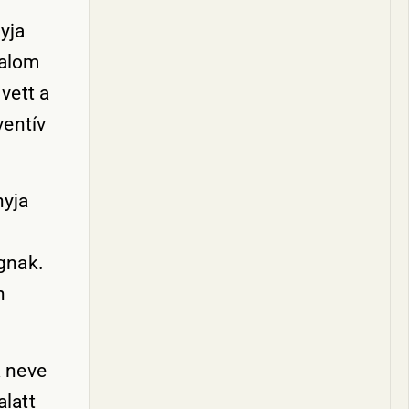
yja
dalom
 vett a
ventív
nyja
ágnak.
n
a neve
alatt