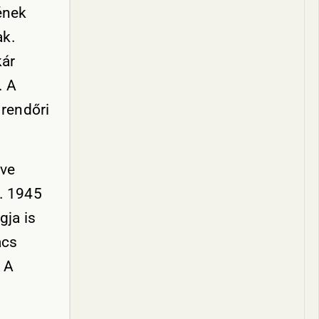
ének
ak.
kár
. A
 rendőri
eve
i. 1945
gja is
ács
. A