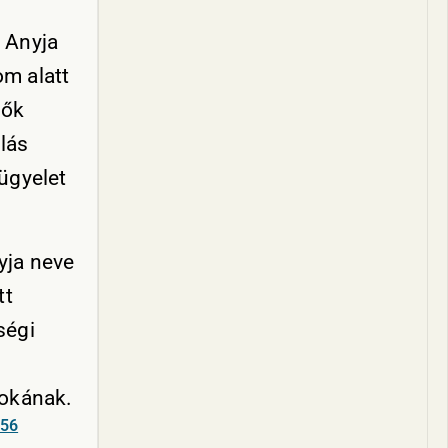
 Anyja
om alatt
tők
lás
lügyelet
yja neve
tt
ségi
nokának.
56