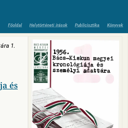
Főoldal
Helytörténeti írások
Publicisztika
Könyvek
ára 1.
ja és