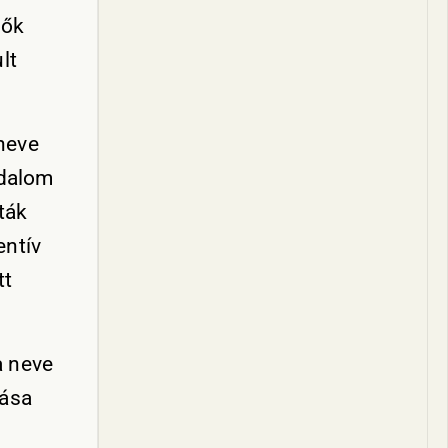
tők
lt
neve
adalom
ták
entív
tt
a neve
zása