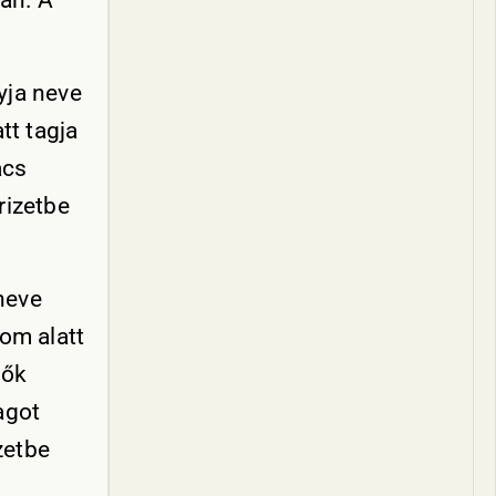
ban. A
yja neve
tt tagja
ács
rizetbe
neve
om alatt
tők
agot
zetbe