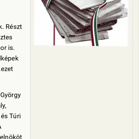
k. Részt
sztes
or is.
elképek
kezet
 György
ly,
és Túri
A
-elnököt