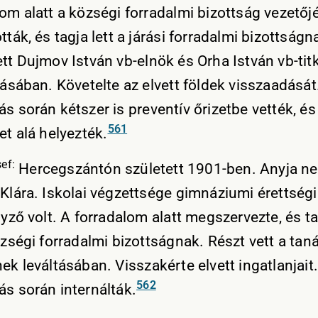
lom alatt a községi forradalmi bizottság vezetőj
tták, és tagja lett a járási forradalmi bizottságn
tt Dujmov István vb-elnök és Orha István vb-tit
tásában. Követelte az elvett földek visszaadását
s során kétszer is preventív őrizetbe vették, és
561
et alá helyezték.
ef:
Hercegszántón született 1901-ben. Anyja n
 Klára. Iskolai végzettsége gimnáziumi érettség
gyző volt. A forradalom alatt megszervezte, és ta
özségi forradalmi bizottságnak. Részt vett a tan
ek leváltásában. Visszakérte elvett ingatlanjait
562
ás során internálták.