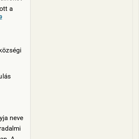
ott a
9
 községi
ulás
yja neve
rradalmi