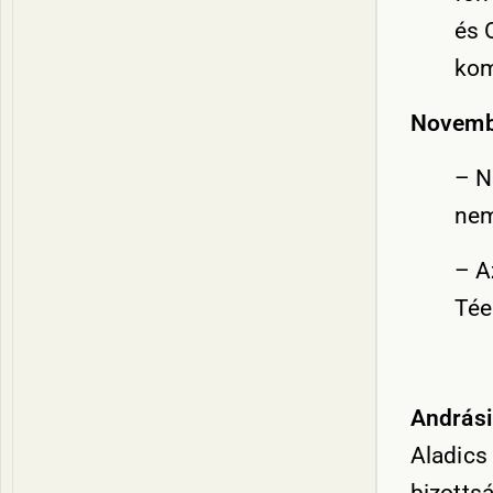
és 
kom
Novembe
– N
nem
– A
Tée
Andrási
Aladics 