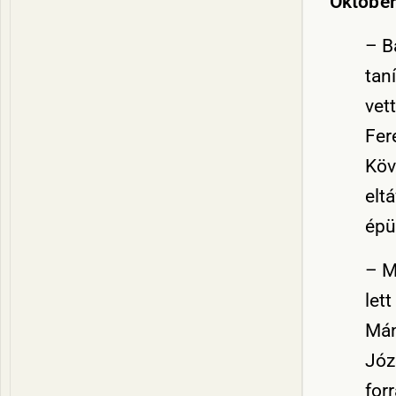
Október
– B
tan
vet
Fer
Köv
elt
épü
– M
let
Mán
Józ
for