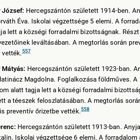
 József:
Hercegszántón született 1914-ben. An
rváth Éva. Iskolai végzettsége 5 elemi. A forra
gja lett a községi forradalmi bizottságnak. Részt
vezetőinek leváltásában. A megtorlás során pre
557
 vették.
y Mátyás:
Hercegszántón született 1923-ban. A
latinácz Magdolna. Foglalkozása földműves. A
om alatt tagja lett a községi forradalmi bizotts
ett a téeszek feloszlatásában. A megtorlás sorá
558
is preventív őrizetbe vették.
erenc:
Hercegszántón született 1913-ban. Anyj
alin. Iskolai végzettsége 6 elemi. A forradalom 