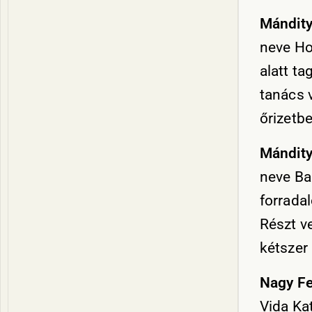
Mándity
neve Ho
alatt ta
tanács 
őrizetbe
Mándit
neve Ba
forradal
Részt v
kétszer 
Nagy F
Vida Kat