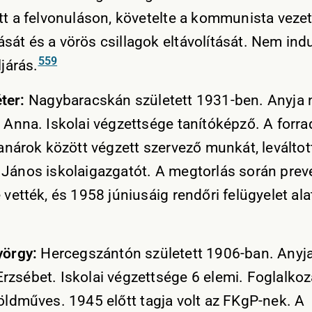
ett a felvonuláson, követelte a kommunista veze
sát és a vörös csillagok eltávolítását. Nem indu
559
ljárás.
ter:
Nagybaracskán született 1931-ben. Anyja 
i Anna. Iskolai végzettsége tanítóképző. A forr
tanárok között végzett szervező munkát, leváltot
 János iskolaigazgatót. A megtorlás során prev
 vették, és 1958 júniusáig rendőri felügyelet ala
yörgy:
Hercegszántón született 1906-ban. Anyj
rzsébet. Iskolai végzettsége 6 elemi. Foglalko
földműves. 1945 előtt tagja volt az FKgP-nek. A