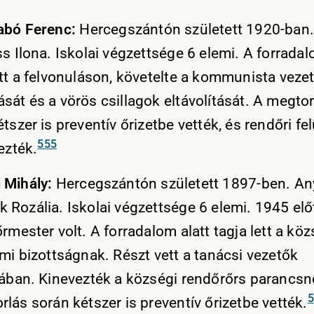
abó Ferenc:
Hercegszántón született 1920-ban.
s Ilona. Iskolai végzettsége 6 elemi. A forradal
ett a felvonuláson, követelte a kommunista veze
sát és a vörös csillagok eltávolítását. A megtor
tszer is preventív őrizetbe vették, és rendőri fe
555
ezték.
 Mihály:
Hercegszántón született 1897-ben. An
 Rozália. Iskolai végzettsége 6 elemi. 1945 elő
rmester volt. A forradalom alatt tagja lett a köz
lmi bizottságnak. Részt vett a tanácsi vezetők
sában. Kinevezték a községi rendőrőrs parancs
5
lás során kétszer is preventív őrizetbe vették.